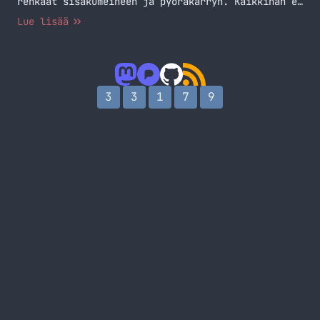
renkaat sisäkumeineen ja pyöräkärryn. Kaikkihan ei
taas mene, kuin kuuluisassa Strömsössä, mutta
Lue lisää
lopulta saatiin homma maaliin.
3
3
1
7
9