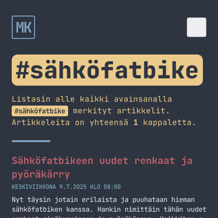
MK
#sähköfatbike
Listasin alle kaikki avainsanalla
merkityt artikkelit.
#sähköfatbike
Artikkeleita on yhteensä
1
kappaletta.
Sähköfatbikeen uudet renkaat ja
pyöräkärry
KESKIVIIKKONA 9.7.2025 KLO 08:00
Nyt täysin jotain erilaista ja puuhataan hieman
sähköfatbiken kanssa. Hankin nimittäin tähän uudet