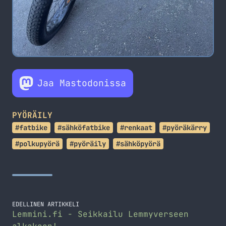
Jaa Mastodonissa
PYÖRÄILY
#fatbike
#sähköfatbike
#renkaat
#pyöräkärry
#polkupyörä
#pyöräily
#sähköpyörä
EDELLINEN ARTIKKELI
Lemmini.fi - Seikkailu Lemmyverseen