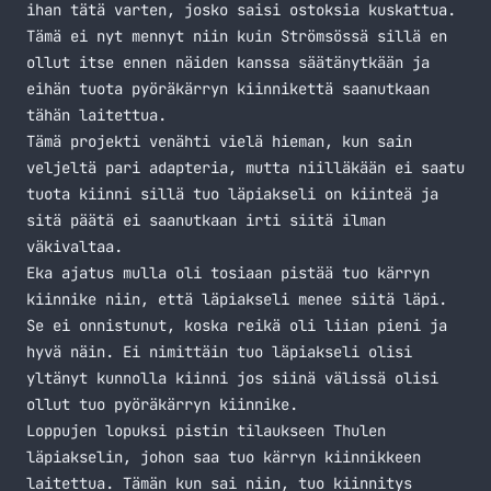
ihan tätä varten, josko saisi ostoksia kuskattua.
Tämä ei nyt mennyt niin kuin Strömsössä sillä en
ollut itse ennen näiden kanssa säätänytkään ja
eihän tuota pyöräkärryn kiinnikettä saanutkaan
tähän laitettua.
Tämä projekti venähti vielä hieman, kun sain
veljeltä pari adapteria, mutta niilläkään ei saatu
tuota kiinni sillä tuo läpiakseli on kiinteä ja
sitä päätä ei saanutkaan irti siitä ilman
väkivaltaa.
Eka ajatus mulla oli tosiaan pistää tuo kärryn
kiinnike niin, että läpiakseli menee siitä läpi.
Se ei onnistunut, koska reikä oli liian pieni ja
hyvä näin. Ei nimittäin tuo läpiakseli olisi
yltänyt kunnolla kiinni jos siinä välissä olisi
ollut tuo pyöräkärryn kiinnike.
Loppujen lopuksi pistin tilaukseen Thulen
läpiakselin, johon saa tuo kärryn kiinnikkeen
laitettua. Tämän kun sai niin, tuo kiinnitys