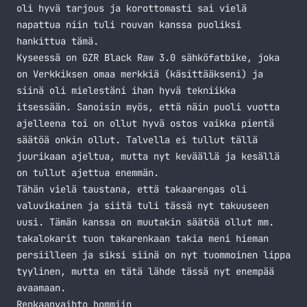
oli hyvä tarjous ja korottomasti sai vielä
napattua niin tuli rouvan kanssa puoliksi
hankittua tämä.
Kyseessä on GZR Black Raw 3.0 sähköfatbike, joka
on Verkkiksen omaa merkkiä (käsittääkseni) ja
siinä oli mielestäni ihan hyvä tekniikka
itsessään. Sanoisin myös, että näin puoli vuotta
ajelleena toi on ollut hyvä ostos vaikka pientä
säätöä onkin ollut. Talvella ei tullut tällä
juurikaan ajeltua, mutta nyt keväällä ja kesällä
on tullut ajettua enemmän.
Tähän vielä taustana, että takaarengas oli
valuvikainen ja siitä tuli tässä nyt takuuseen
uusi. Tämän kanssa on muutakin säätöä ollut mm.
takalokarit tuon takarenkaan takia meni hieman
persiilleen ja siksi siinä on nyt tuommoinen lippa
tyylinen, mutta en tätä lähde tässä nyt enempää
avaamaan.
Renkaanvaihto hommiin