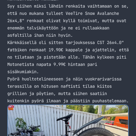
Syy siihen miksi lähdin renkaita vaihtamaan on se,
että nuo mukana tulleet VeeTire Snow Avalanche
26x4,8" renkaat olivat kyllä toimivat, mutta ovat
enemmän talvikäyttöön ja ne ei rullaakkaan
asfaltilla ihan niin hyvin.
Kärkkäisellä oli sitten tarjouksessa CST 26x4.0"
fatbiken renkaat 19.90€ kappale ja ajattelin, että
no tilataan ja pistetään alle. Tähän kylkeen piti
Motonetista napata 9.99€ hintaan pari
sisäkumiakin.
Pyörä huoltotelineeseen ja näin vuokrarivarissa
terassilla on hitusen naftisti tilaa kiitos
grillien ja pöytien, mutta siihen saatiin
kuitenkin pyörä ilmaan ja päästiin puuhastelemaan.