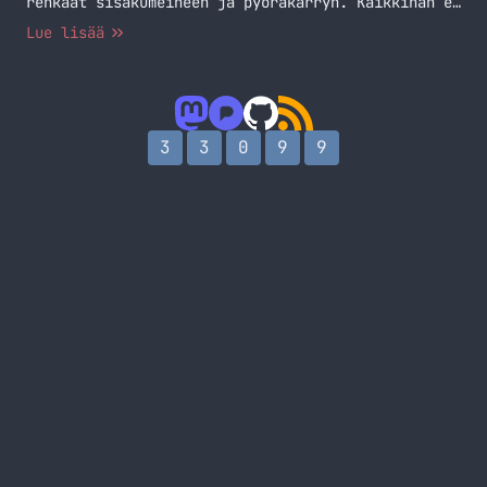
renkaat sisäkumeineen ja pyöräkärryn. Kaikkihan ei
taas mene, kuin kuuluisassa Strömsössä, mutta
Lue lisää
lopulta saatiin homma maaliin.
3
3
0
9
9