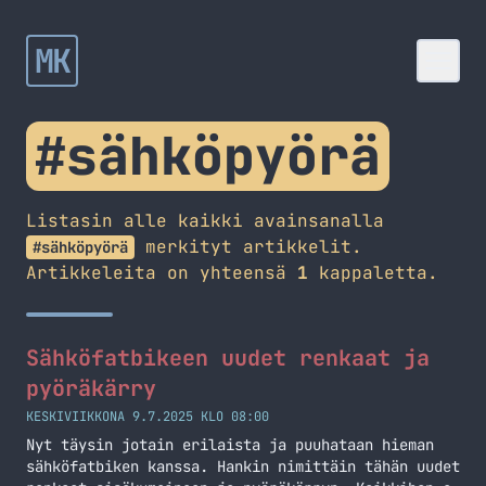
MK
#sähköpyörä
Listasin alle kaikki avainsanalla
merkityt artikkelit.
#sähköpyörä
Artikkeleita on yhteensä
1
kappaletta.
Sähköfatbikeen uudet renkaat ja
pyöräkärry
KESKIVIIKKONA 9.7.2025 KLO 08:00
Nyt täysin jotain erilaista ja puuhataan hieman
sähköfatbiken kanssa. Hankin nimittäin tähän uudet