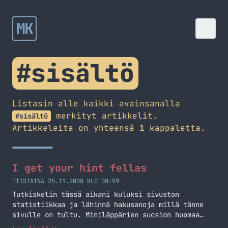
MK
#sisältö
Listasin alle kaikki avainsanalla
merkityt artikkelit.
#sisältö
Artikkeleita on yhteensä
1
kappaletta.
I get your hint fellas
TIISTAINA 25.11.2008 KLO 08:59
Tutkiskelin tässä aikani kuluksi sivuston
statistiikkaa ja lähinnä hakusanoja millä tänne
sivulle on tultu. Miniläppärien suosion huomaa
myös sivuston statistiikassa, sillä aika moni