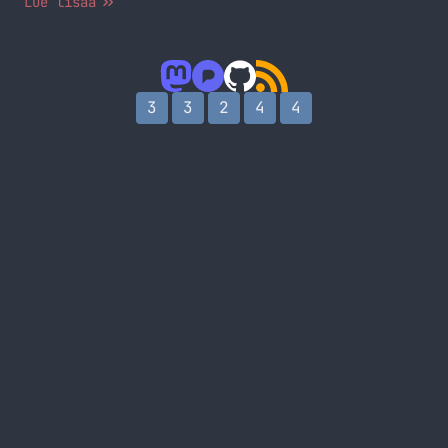
Lue lisää
kävijä on tullut tänne sivulle hakusanoilla Eee
PC, Eee PC 901 ja Eee Pc Ubuntu. Mitä tästä voin
päätellä? Joko sen, että teitä kiinnostaa
miniläppärit ja Linux käyttöjärjestelmä siinä. Tai
sitten te… Jatka lukemista I get your hint fellas
3
3
2
4
4