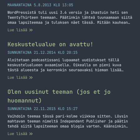
kokeilkaa ja yrittäkää! Takaisin otsikon mukaiseen… Jatka
lukemista #MKnet @ QuakeNet
MAANANTAINA 5.8.2013 KLO 13:05
WordPressistä tuli uusi 3.6 versio ja ihastuin heti sen
TwentyThirteen teemaan. Päätinkin lähteä tuunaamaan siitä
omaa lapsiteemaa ja tuloksen näet tässä. Mitään kauhean
dramaattista en ole vielä tehnyt ja headeria tulen
Lue lisää
tuunaamaan enemmänkin kunhan keksin millaiseksi haluan
tehdä sen. Leveyttä lisäsin sillä oletuksena sitä oli
mielestäni liian vähän. Otin myös kasan lisäosia pois
Keskustelualue on avattu!
päältä ja… Jatka lukemista Uutta teemaa, taas!
SUNNUNTAINA 21.12.2014 KLO 20:15
Aloitetaan podcastissani lupaamat uudistukset tällä
keskustelualueen avaamisella. Oikealla on pieni kuva
tästä alueesta ja kerronkin seuraavaksi hieman lisää
tästä keskustelualueesta ja mitä kaikkea onkaan säädetty.
Lue lisää
Ensinnäkin tuo on rakennettu maksullisen XenForon päälle.
Minulla on pari lisenssiä tuohon ja laitoin toisen
hyötykäyttöön tämän sivuston kautta. Tuossa lisenssissä
Olen uusinut teeman (jos et jo
on myös kiinni yksi resurssinhallinnan palikka ja
huomannut)
tulenkin sinne laittamaan… Jatka lukemista Keskustelualue
on avattu!
SUNNUNTAINA 22.11.2015 KLO 15:27
Vaihdoin teemaa tässä pari-kolme viikkoa sitten. Löysin
mahtavan teeman nimeltä Independent Publisher ja päätin
tehdä siitä lapsiteeman omaa blogia varten. Käänsinkin
osittain tämän jo suomeksi aiemmin tällä viikolla ja tein
Lue lisää
pientä tuunausta sinne sun tänne. Tänään tein vielä lisää