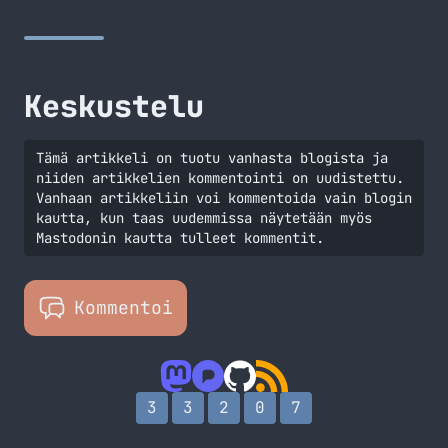
tuunauksia ja päätin kirjoittaa tämän perinteisen
postauksen siitä, että teema on vaihtunut. Itselleni ehkä
isoin muutos… Jatka lukemista Olen uusinut teeman (jos et
jo huomannut)
Keskustelu
Tämä artikkeli on tuotu vanhasta blogista ja
niiden artikkelien kommentointi on uudistettu.
Vanhaan artikkeliin voi kommentoida vain blogin
kautta, kun taas uudemmissa näytetään myös
Mastodonin kautta tulleet kommentit.
Kommentoi
3
3
2
0
7