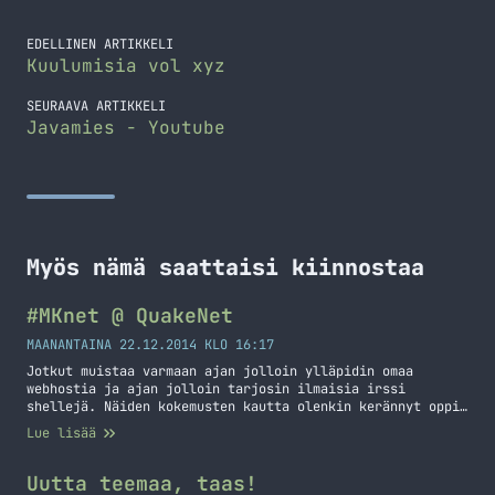
EDELLINEN ARTIKKELI
Kuulumisia vol xyz
SEURAAVA ARTIKKELI
Javamies - Youtube
Myös nämä saattaisi kiinnostaa
#MKnet @ QuakeNet
MAANANTAINA 22.12.2014 KLO 16:17
Jotkut muistaa varmaan ajan jolloin ylläpidin omaa
webhostia ja ajan jolloin tarjosin ilmaisia irssi
shellejä. Näiden kokemusten kautta olenkin kerännyt oppia
ja tietoa itselleni tätä päivää varten. Nämä ilmaiset
Lue lisää
projektit ovat mahdollistaneet sellaisen oppimisen mihin
en muuten olisi välttämättä tilaisuutta saanut. Olkoon
tämä alku teille kaikille ilmaisena vinkkinä: Säätäkää,
Uutta teemaa, taas!