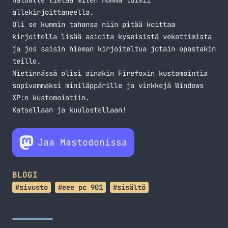
haluatte tietää miten homma toimii
allekirjoittaneella.
Oli se kummin tahansa niin pitää koittaa
kirjoitella lisää asioita kyseisistä vekottimista
ja jos saisin hieman kirjoiteltua jotain opastakin
teille.
Mietinnässä olisi ainakin Firefoxin kustomointia
sopivammaksi miniläppärille ja vinkkejä Windows
XP:n kustomointiin.
Katsellaan ja kuulostellaan!
Jaa Mastodonissa
BLOGI
#sivusto
#eee pc 901
#sisältö