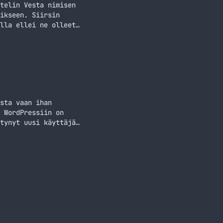
telin Vesta nimisen
ikseen. Siirsin
lla ellei ne olleet
kaan käytössä ja
Press asennuksessa
sta vaan ihan
 WordPressiin on
tynyt uusi käyttäjä
t jotain aivan