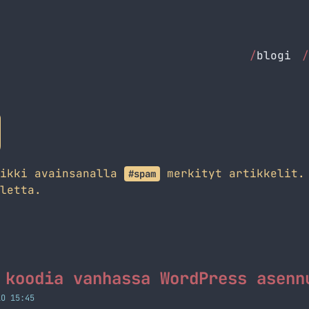
/
blogi
/
aikki avainsanalla
merkityt artikkelit. 
#spam
letta.
 koodia vanhassa WordPress asenn
LO 15:45