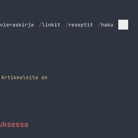
vieraskirja
/
linkit
/
reseptit
/
haku
Artikkeleita on
uksessa