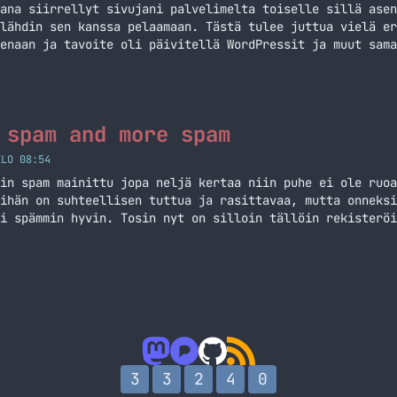
ana siirrellyt sivujani palvelimelta toiselle sillä asen
lähdin sen kanssa pelaamaan. Tästä tulee juttua vielä er
enaan ja tavoite oli päivitellä WordPressit ja muut sama
issa oli yksi tai kaksi WP asennusta, jotka ei ole juuri
sattuu… Jatka lukemista Haitallista koodia vanhassa Word
 spam and more spam
KLO 08:54
in spam mainittu jopa neljä kertaa niin puhe ei ole ruoa
ihän on suhteellisen tuttua ja rasittavaa, mutta onneksi
i spämmin hyvin. Tosin nyt on silloin tällöin rekisteröi
at spämmereitä olleet. Miksi? Ensinnäkin nimimerkki ollu
in… Jatka lukemista Spam, spam, spam and more spam
3
3
2
4
0