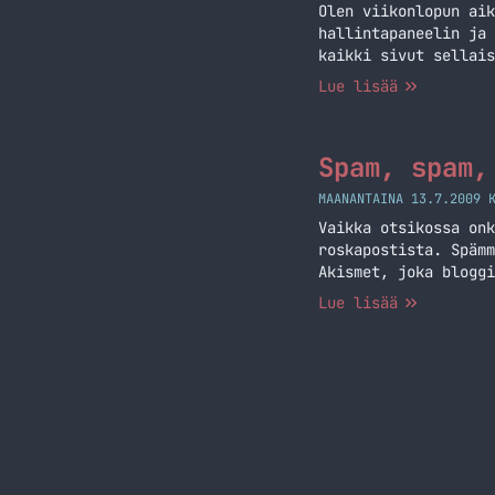
Olen viikonlopun aik
hallintapaneelin ja 
kaikki sivut sellais
ajantasalla. Sivusto
Lue lisää
domainit meni minne 
Spam, spam,
MAANANTAINA 13.7.2009 
Vaikka otsikossa onk
roskapostista. Spämm
Akismet, joka bloggi
ja uskon, että ne ov
Lue lisää
ihmeellistä ja email