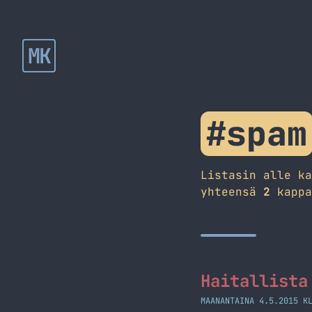
MK
#spam
Listasin alle k
yhteensä
2
kappa
Haitallista
MAANANTAINA 4.5.2015 K