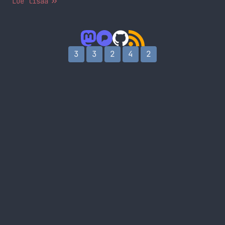
Lue lisää
3
3
2
4
2