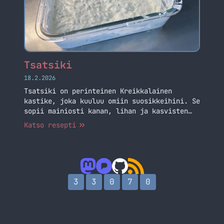
Tsatsiki
18.2.2026
Tsatsiki on perinteinen Kreikkalainen
kastike, joka kuuluu omiin suosikkeihini. Se
sopii mainiosti kanan, lihan ja kasvisten
kanssa eli aika yleiskäyttöinen kastike.
Katso resepti
Tämä ohje on, kuin suoraan Kreikassa.
3
3
0
7
0