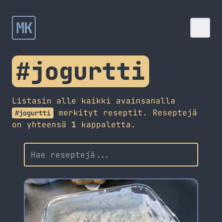
MK
#jogurtti
Listasin alle kaikki avainsanalla
merkityt reseptit. Reseptejä
#jogurtti
on yhteensä
1
kappaletta.