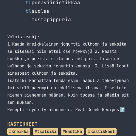
tl
punaviinietikkaa
tl
suolaa
mustapippuria
Valmistusohje
1.Kaada kreikkalainen jogurtti kulhoon ja sekoita
se sileäksi niin ettei ole möykkyjä 2. Raasta
kurkku ja purista siitä nesteet pois. Lisää ne
kulhoon ja sekoita jogurtin kanssa. 3. Lisää loput
ainesosat kulhoon ja sekoita.
Tsatsiki kannattaa tehdä esim. aamulla tekeytymään
tai vielä parempi on edellisenä iltana. Itse tein
hieman pienemmän määrän, kuin tuossa ja säädin sit
sen mukaan.
Resepti löydetty alunperin:
Real Greek Recipes
KASTIKKEET
#kreikka
#tsatsiki
#kastike
#kastikkeet