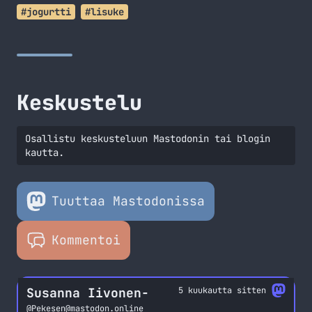
#jogurtti
#lisuke
Keskustelu
Osallistu keskusteluun Mastodonin tai blogin
kautta.
Tuuttaa Mastodonissa
Kommentoi
Susanna Iivonen-
5 kuukautta sitten
@
Pekesen@mastodon.online