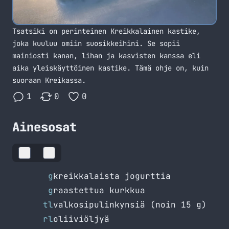
Tsatsiki on perinteinen Kreikkalainen kastike,
joka kuuluu omiin suosikkeihini. Se sopii
mainiosti kanan, lihan ja kasvisten kanssa eli
aika yleiskäyttöinen kastike. Tämä ohje on, kuin
suoraan Kreikassa.
1
0
0
Ainesosat
−
+
g
kreikkalaista jogurttia
g
raastettua kurkkua
tl
valkosipulinkynsiä (noin 15 g)
rl
oliiviöljyä