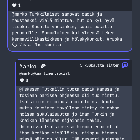
1
@
marko
Turkkilaiset sanovat cacık ja
mausteeksi vielä minttua. Mut on kyl hyvä
lisuke. Kesällä varsinkin, sopii uusille
perunoille. Suomalainen kai yleensä tekee
kermaviilikastikkeen ja hölskykurkut.
#
ruoka
Vastaa Mastodonissa
Marko 🍕
5 kuukautta sitten
@
marko@kaartinen.social
0
@
Pekesen
Tutkailin tuota cacık kanssa ja
tosiaan parissa ohjeessa oli tuo minttu.
Tsatsikiin ei minusta minttu ns. kuulu
mutta jokainen tavallaan tietty ja onhan
noissa sukulaisuutta jo ihan Turkin ja
Kreikan läheisen sijainnin takia.
On noissa tsatsikeissa hieman eroa ollut
ihan Kreikan sisälläkin, riippuu hieman
missä päin on ollut. Tää resepti kuitenkin