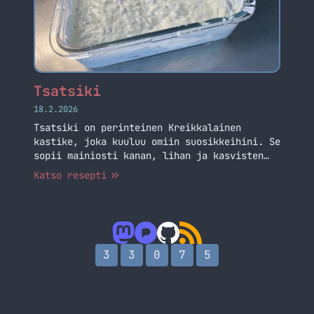
Tsatsiki
18.2.2026
Tsatsiki on perinteinen Kreikkalainen
kastike, joka kuuluu omiin suosikkeihini. Se
sopii mainiosti kanan, lihan ja kasvisten
kanssa eli aika yleiskäyttöinen kastike.
Katso resepti
Tämä ohje on, kuin suoraan Kreikassa.
3
3
0
7
5