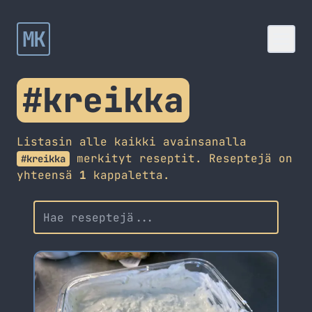
MK
#kreikka
Listasin alle kaikki avainsanalla
merkityt reseptit. Reseptejä on
#kreikka
yhteensä
1
kappaletta.