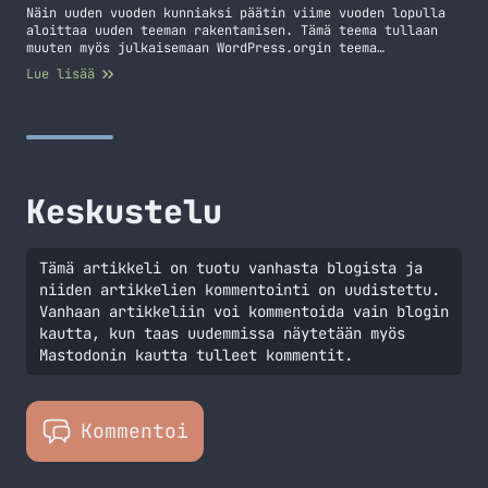
Näin uuden vuoden kunniaksi päätin viime vuoden lopulla
aloittaa uuden teeman rakentamisen. Tämä teema tullaan
muuten myös julkaisemaan WordPress.orgin teema
hakemistossa. Nyt onkin erittäin suotavaa, että
Lue lisää
ilmoitatte ongelmista ja bugeista minulle suoraan :)
Tulen tekemään tälle teemalle oman sivun, jotta sinne
saadaan hieman tarkempi selvennys tästä teemasta niin
suomeksi kuin englanniksikin. Teemassa on suoraan tuki…
Jatka lukemista Uutta teemaa pukkaa
Keskustelu
Tämä artikkeli on tuotu vanhasta blogista ja
niiden artikkelien kommentointi on uudistettu.
Vanhaan artikkeliin voi kommentoida vain blogin
kautta, kun taas uudemmissa näytetään myös
Mastodonin kautta tulleet kommentit.
Kommentoi