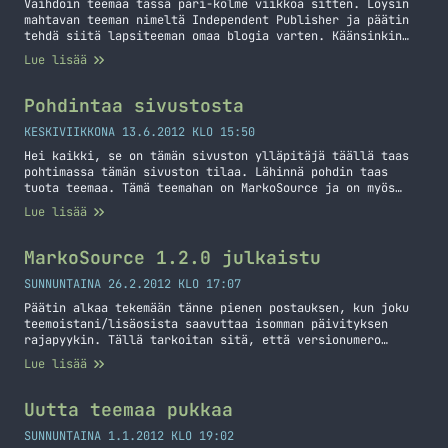
Vaihdoin teemaa tässä pari-kolme viikkoa sitten. Löysin
mahtavan teeman nimeltä Independent Publisher ja päätin
tehdä siitä lapsiteeman omaa blogia varten. Käänsinkin
osittain tämän jo suomeksi aiemmin tällä viikolla ja tein
Lue lisää
pientä tuunausta sinne sun tänne. Tänään tein vielä lisää
tuunauksia ja päätin kirjoittaa tämän perinteisen
postauksen siitä, että teema on vaihtunut. Itselleni ehkä
Pohdintaa sivustosta
isoin muutos… Jatka lukemista Olen uusinut teeman (jos et
jo huomannut)
KESKIVIIKKONA 13.6.2012 KLO 15:50
Hei kaikki, se on tämän sivuston ylläpitäjä täällä taas
pohtimassa tämän sivuston tilaa. Lähinnä pohdin taas
tuota teemaa. Tämä teemahan on MarkoSource ja on myös
täysin ilmaiseksi saatavilla Githubista. En ole hetkeen
Lue lisää
jaksanut tuunata tätä teemaa juuri ollenkaan. Nyt
kuitenkin mietin, että pitäisikö tätä lähteä hieman
tuunaamaan ja ehkä tuomaan täysin erilaista versiota
MarkoSource 1.2.0 julkaistu
tästä teemasta.… Jatka lukemista Pohdintaa sivustosta
SUNNUNTAINA 26.2.2012 KLO 17:07
Päätin alkaa tekemään tänne pienen postauksen, kun joku
teemoistani/lisäosista saavuttaa isomman päivityksen
rajapyykin. Tällä tarkoitan sitä, että versionumero
kasvaa joko esimerkiksi 1.7.8 –> 2.0.0 tai 1.1.4 –>
Lue lisää
1.2.0. En tule siis raportoimaan jos versionumero nousee
esimerkiksi 1.2.1 –> 1.2.2. Toivottavasti pysyitte
kärryillä edes jotenkin. MarkoSource on siis tämä teema
Uutta teemaa pukkaa
mitä käytän kirjoitus hetkellä MarkoKaartinen.netissä.
Päivitin… Jatka lukemista MarkoSource 1.2.0 julkaistu
SUNNUNTAINA 1.1.2012 KLO 19:02