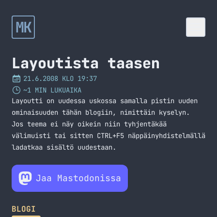
MK
Layoutista taasen
21.6.2008 KLO 19:37
~1 MIN LUKUAIKA
Layoutti on uudessa uskossa samalla pistin uuden
ominaisuuden tähän blogiin, nimittäin kyselyn.
Jos teema ei näy oikein niin tyhjentäkää
välimuisti tai sitten CTRL+F5 näppäinyhdistelmällä
ladatkaa sisältö uudestaan.
Jaa Mastodonissa
BLOGI