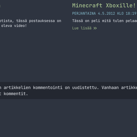
a
Minecraft Xboxille!
PERJANTAINA 4.5.2012 KLO 18:19
otista, tässä postauksessa on
Tässä on peli mitä tulen pelaa
 oleva video!
Lue lisää
n artikkelien kommentointi on uudistettu. Vanhaan artikk
t kommentit.