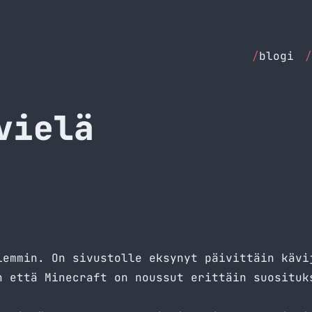
/
blogi
/
vielä
iemmin
. On sivustolle eksynyt päivittäin kävi
n että Minecraft on noussut erittäin suosituk