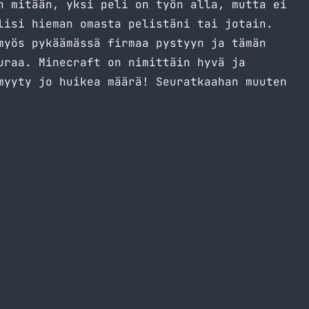
n mitään, yksi peli on työn alla, mutta ei
lisi hieman omasta pelistäni tai jotain.
myös pykäämässä firmaa pystyyn ja tämän
uraa. Minecraft on nimittäin hyvä ja
myyty jo huikea määrä! Seuratkaahan muuten