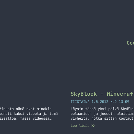
Go
SkyBlock - Minecraf
TIISTAINA 1.5.2012 KLO 13:09
Minusta nämä ovat ainakin
Löysin tässä yksi päivä SkyBlo
peräti kaksi videota ja tämä
pelaamisen ja jouduin aloittam
sisältöä. Tässä videossa
virheitä, jotka sitten kostaut
 pyramidia!
vielä leijumaan ilmassa. Pieni
Lue lisää
menetät samalla tavaraa, jota 
lukemista SkyBlock – Minecraft