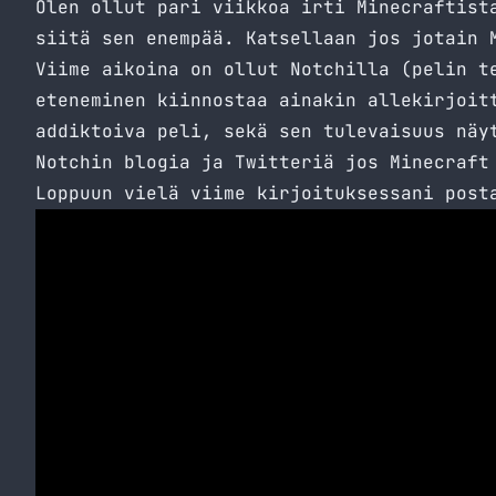
Olen ollut pari viikkoa irti Minecraftist
siitä sen enempää. Katsellaan jos jotain 
Viime aikoina on ollut Notchilla (pelin 
eteneminen kiinnostaa ainakin allekirjoit
addiktoiva peli, sekä sen tulevaisuus näy
Notchin
blogia
ja
Twitteriä
jos Minecraft 
Loppuun vielä viime kirjoituksessani post