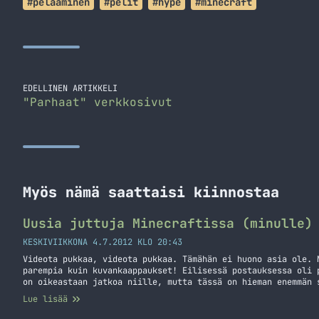
#pelaaminen
#pelit
#hype
#minecraft
EDELLINEN ARTIKKELI
"Parhaat" verkkosivut
Myös nämä saattaisi kiinnostaa
Uusia juttuja Minecraftissa (minulle)
KESKIVIIKKONA 4.7.2012 KLO 20:43
Videota pukkaa, videota pukkaa. Tämähän ei huono asia ole. 
parempia kuin kuvankaappaukset! Eilisessä postauksessa oli 
on oikeastaan jatkoa niille, mutta tässä on hieman enemmän 
esitellään hieman uusimman snapshotin juttuja sekä etsitään
Lue lisää
http://youtu.be/7wSthNT_pfo0