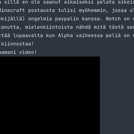
a sillä en ole saanut aikaiseksi pelata oikei
Minecraft postausta tulisi myöhemmin, jossa o
tekijällä) ongelmia paypalin
kanssa
. Notch on 
tanutta, mielenkiintoista nähdä mitä tästä se
ttää lupaavalta kun Alpha vaiheessa peliä on 
kiinnostaa!
aamani video!