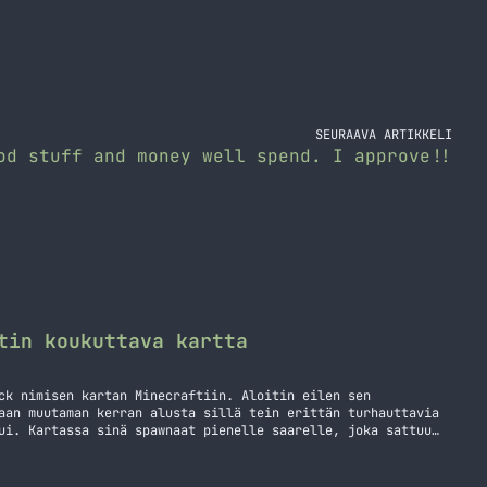
SEURAAVA ARTIKKELI
od stuff and money well spend. I approve!!
tin koukuttava kartta
ck nimisen kartan Minecraftiin. Aloitin eilen sen
aan muutaman kerran alusta sillä tein erittän turhauttavia
ui. Kartassa sinä spawnaat pienelle saarelle, joka sattuu
 virhe tarkoittaa yleensä sitä, että tipahdat saarelta ja
tarvitset kipeästi… Tähän ainut ratkaisu on… Jatka
in koukuttava kartta