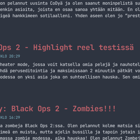
on pelannut uusinta CoDyä ja olen saanut moninpelistä su
enkin asioita, joista en osaa sanoa yhtään mitään. En ol
igeä hankkimeen sotilaalleni. Yhden aseen olen jo ”prest
Paljon on uutta tullut myös scorestreakkeihin ja moneen 
en tekeminenkin on erilaista,… Jatka lukemista Call of D
Ops 2 - Highlight reel testissä
 KLO 20:29
heater mode, jossa voit katsella omia pelejä ja nauhotel
hdä peruseditointia ja maksimissaan 2 minuutin pätkät vo
odessa on yksi asia joka on suhteellisen hauska. Sen omi
 voit tehdä pätkiä omasta pelistä jossa näkyy käytännöss
pot).… Jatka lukemista CoD: Black Ops 2 – Highlight reel
y: Black Ops 2 - Zombies!!!
 KLO 16:29
a zombeja Black Ops 2:ssa. Olen pelannut kolme matsia si
imeä en muista, mutta ajelin bussilla ja tapoin jotain i
massa zombie modessa, aika hauskaa! Olen pelannut Zombej