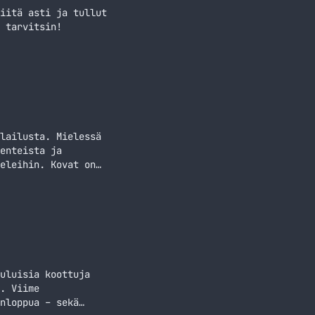
iitä asti ja tullut
 tarvitsin!
lailusta. Mielessä
enteista ja
eleihin. Kovat on
tta tämä vain sen
ekniikkaa ja
uluisia koottuja
. Viime
nloppua – sekä