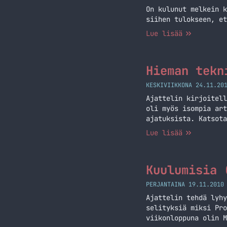
On kulunut melkein k
siihen tulokseen, et
Lue lisää
Hieman tekn
KESKIVIIKKONA 24.11.20
Ajattelin kirjoitell
oli myös isompia art
ajatuksista. Katsota
huhut, että Suomeenk
Lue lisää
ansiosta, että heill
pelailua
Kuulumisia 
PERJANTAINA 19.11.2010
Ajattelin tehdä lyhy
selityksiä miksi Pro
viikonloppuna olin M