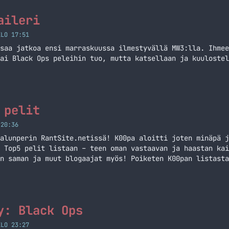
aileri
KLO 17:51
saa jatkoa ensi marraskuussa ilmestyvällä MW3:lla. Ihmee
ai Black Ops peleihin tuo, mutta katsellaan ja kuulostel
 pelit
 20:36
alunperin RantSite.netissä! K00pa aloitti joten minäpä j
 Top5 pelit listaan – teen oman vastaavan ja haastan kai
n saman ja muut blogaajat myös! Poiketen K00pan listasta
in. 5. Super Scribblenauts (DSi) Tämä on aivan loistava 
an mielikuvistusta! Tätä tulee vahingossa pelattua… Jatk
y: Black Ops
KLO 23:27