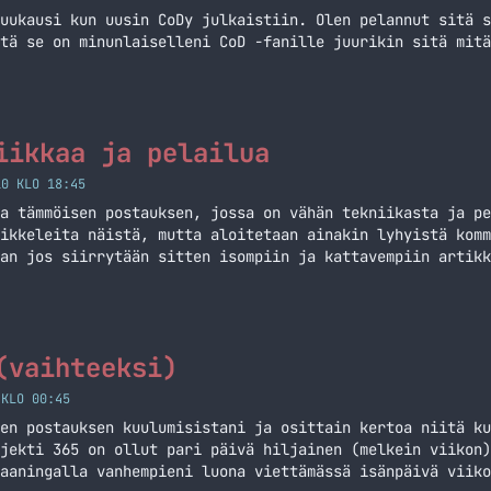
uukausi kun uusin CoDy julkaistiin. Olen pelannut sitä s
tä se on minunlaiselleni CoD -fanille juurikin sitä mitä
iikkaa ja pelailua
10 KLO 18:45
a tämmöisen postauksen, jossa on vähän tekniikasta ja pe
ikkeleita näistä, mutta aloitetaan ainakin lyhyistä komm
an jos siirrytään sitten isompiin ja kattavempiin artikk
in on tulossa iPad myyntiin. Tosin Ellos myy sitä jo, mu
ä on hyvät yhteistyökumppanit.… Jatka lukemista Hieman t
(vaihteeksi)
 KLO 00:45
en postauksen kuulumisistani ja osittain kertoa niitä ku
jekti 365 on ollut pari päivä hiljainen (melkein viikon)
aaningalla vanhempieni luona viettämässä isänpäivä viiko