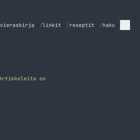
vieraskirja
/
linkit
/
reseptit
/
haku
Artikkeleita on