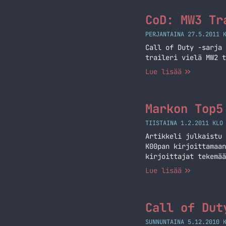
CoD: MW3 Tr
PERJANTAINA 27.5.2011 
Call of Duty -sarja 
traileri vielä MW2 t
Lue lisää
Markon Top5
TIISTAINA 1.2.2011 KLO
Artikkeli julkaistu 
K00pan kirjoittamaan
kirjoittajat tekemää
pelkästään PC-peleih
Lue lisää
on aikaa ja hiemanka
Top5 pelit
Call of Dut
SUNNUNTAINA 5.12.2010 