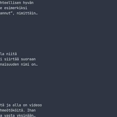
hteellisen hyvän
e esimerkiksi
annut”, nimittäin
muuhun osa-
uty: Black Ops 2 –
la niitä
i siirtää suoraan
naisuuden nimi on
ä kaikki
 testissä
tä ja alla on videoo
hmeötököitä. Ihan
a vasta yksinään