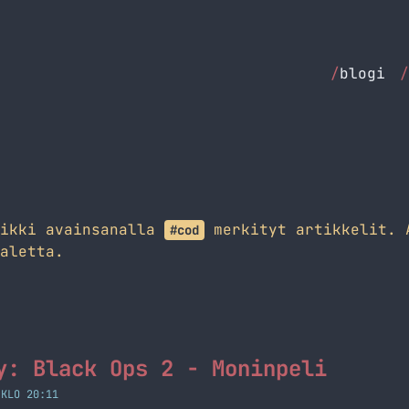
/
blogi
/
aikki avainsanalla
merkityt artikkelit. 
#cod
aletta.
y: Black Ops 2 - Moninpeli
 KLO 20:11