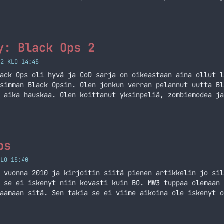
i ole kokemusta sillä saralla. Minusta hauskinta on pela
kemista Call of Duty: Black Ops 2 – Zombies!!!
y: Black Ops 2
12 KLO 14:45
ack Ops oli hyvä ja CoD sarja on oikeastaan aina ollut l
simman Black Opsin. Olen jonkun verran pelannut uutta Bl
 aika hauskaa. Olen koittanut yksinpeliä, zombiemodea ja
yhtä putkijuoksulta kuin aiemmatkin, mutta onhan nuo enn
… Jatka lukemista Call of Duty: Black Ops 2
ps
KLO 15:40
 vuonna 2010 ja kirjoitin siitä pienen artikkelin jo sil
 se ei iskenyt niin kovasti kuin BO. MW3 tuppaa olemaan 
aamaan sitä. Sen takia se ei viime aikoina ole iskenyt o
pitkästä aikaa Black Opsin ja helkutti… Jatka lukemista 