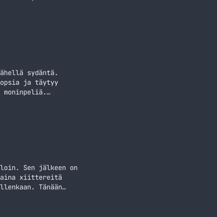
ta tuttujen
ähellä sydäntä.
opsia ja täytyy
 moninpeliä.
enkin tullut
loin. Sen jälkeen on
aina xiittereitä
llenkaan. Tänään
CoD Black Ops