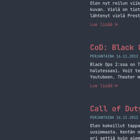
Olen nyt reilun viik
kuvan. Vielä on tiet
lähtenyt vielä Prest
MSMC nimisen SMG:n. 
Lue lisää
alueeseen. Aseluokki
Moninpeli
CoD: Black 
PERJANTAINA 16.11.2012
Black Ops 2:ssa on T
halutessasi. Voit te
Youtubeen. Theater m
Highlight Reel jolla
Lue lisää
onnistumiset (eli ta
Call of Dut
PERJANTAINA 16.11.2012
Olen kokeillut tappa
uusimmasta. Kentän n
eri settiä kuin aiem