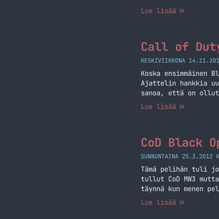
joten moninpelistä e
Lue lisää
kavereiden… Jatka lu
Call of Dut
KESKIVIIKKONA 14.11.20
Koska ensimmäinen Bl
Ajattelin hankkia uu
sanoa, että on ollut
Yksinpeli vaikuttaa 
Lue lisää
kahlattua läpi ja on
CoD Black O
SUNNUNTAINA 25.3.2012 
Tämä pelihän tuli jo
tullut CoD MW3 mutta
täynnä kun menen pel
kuitenkin asentelin 
Lue lisää