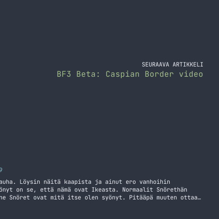
SEURAAVA ARTIKKELI
BF3 Beta: Caspian Border video
9
auha. Löysin näitä kaapista ja ainut ero vanhoihin
önyt on se, että nämä ovat Ikeasta. Normaalit Snörethän
ne Snöret ovat mitä itse olen syönyt. Pitääpä muuten ottaa
” Snörejä ja testata! Jos hyppäisi karkeista johonkin
Jatka lukemista Snöreperjantai