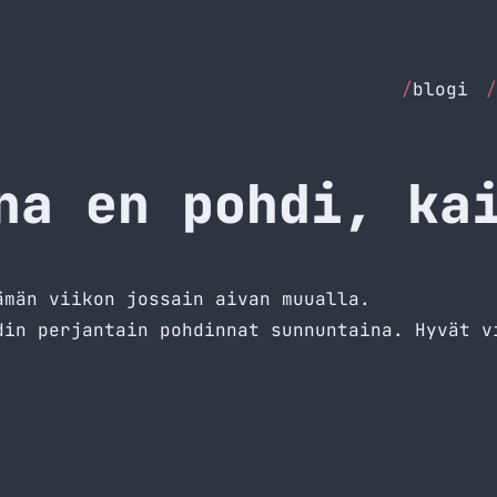
/
blogi
/
na en pohdi, ka
ämän viikon jossain aivan muualla.
din perjantain pohdinnat sunnuntaina. Hyvät v