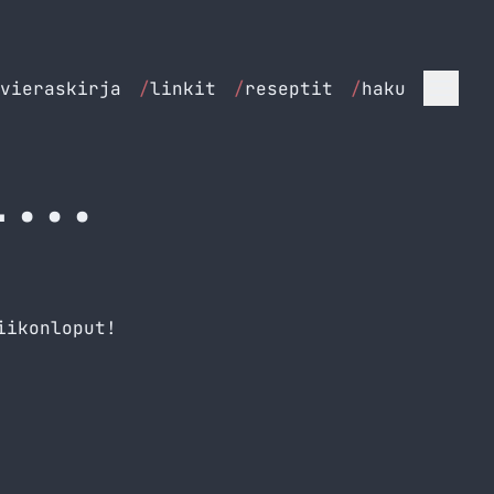
vieraskirja
/
linkit
/
reseptit
/
haku
i...
iikonloput!