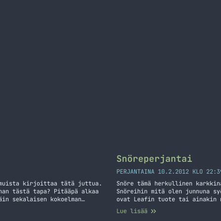
Snöreperjantai
PERJANTAINA 10.2.2012 KLO 22:3
muista kirjoittaa tätä juttua.
Snöre tämä herkullinen karkkin
han tästä tapa? Pitääpä alkaa
Snöreihin mitä olen junnuna sy
äin sekalaisen kokoelman
ovat Leafin tuote tai ainakin 
ne 3G pois kuleksimasta. Myyn
kaupan hyllyltä näitä ”oikeita
Lue lisää
ka lukemista Aina se tulee
muuhun, en tosin tiedä mihin… 