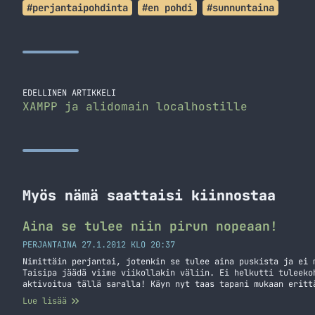
#perjantaipohdinta
#en pohdi
#sunnuntaina
EDELLINEN ARTIKKELI
XAMPP ja alidomain localhostille
Myös nämä saattaisi kiinnostaa
Aina se tulee niin pirun nopeaan!
PERJANTAINA 27.1.2012 KLO 20:37
Nimittäin perjantai, jotenkin se tulee aina puskista ja ei 
Taisipa jäädä viime viikollakin väliin. Ei helkutti tuleeko
aktivoitua tällä saralla! Käyn nyt taas tapani mukaan eritt
asioita. Ostakaa makkaraa… ei sentään. Ostakaa minulta iPho
Lue lisää
sitä Huuto.netissä ja pääset huutamaan tämän puhelimen… Jat