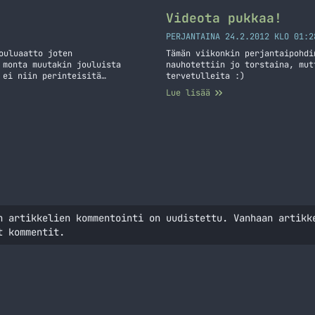
Videota pukkaa!
PERJANTAINA 24.2.2012 KLO 01:2
ouluaatto joten
Tämän viikonkin perjantaipohdi
 monta muutakin jouluista
nauhotettiin jo torstaina, mut
 ei niin perinteisitä
tervetulleita :)
inne, että joko teen uuden
Lue lisää
imittäin sen tapani mukaan…
n artikkelien kommentointi on uudistettu. Vanhaan artikk
t kommentit.