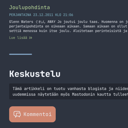
niin pirun nopeaan!
Joulupohdinta
PERJANTAINA 23.12.2011 KLO 21:06
Glenn Waters ぐれん AWAY Jo joutui joulu taas. Huomenna on j
perjantaipohdinta on oikeaan aikaan. Samaan aikaan on ollut
settiä menossa kuin itse joulu. Aloitetaan perinteisistä ja
joulukalentereista. Itsellänihän on jo oikeastaan pieni per
Lue lisää
joulukalenterin tai parannan vanhaa joulukalenteria. Teen n
Jatka lukemista Joulupohdinta
Keskustelu
Tämä artikkeli on tuotu vanhasta blogista ja niide
uudemmissa näytetään myös Mastodonin kautta tullee
Kommentoi