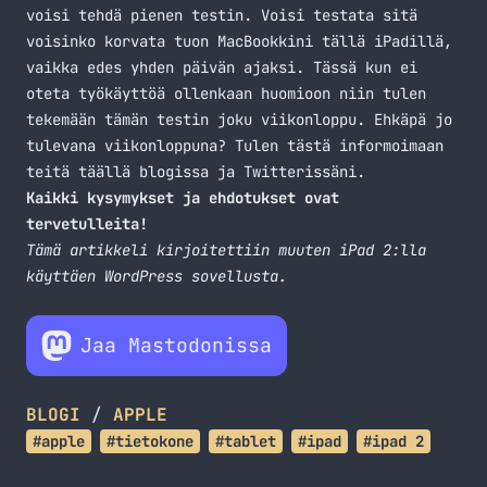
voisi tehdä pienen testin. Voisi testata sitä
voisinko korvata tuon MacBookkini tällä iPadillä,
vaikka edes yhden päivän ajaksi. Tässä kun ei
oteta työkäyttöä ollenkaan huomioon niin tulen
tekemään tämän testin joku viikonloppu. Ehkäpä jo
tulevana viikonloppuna? Tulen tästä informoimaan
teitä täällä blogissa ja
Twitterissäni
.
Kaikki kysymykset ja ehdotukset ovat
tervetulleita!
Tämä artikkeli kirjoitettiin muuten iPad 2:lla
käyttäen WordPress sovellusta.
Jaa Mastodonissa
BLOGI
/
APPLE
#apple
#tietokone
#tablet
#ipad
#ipad 2