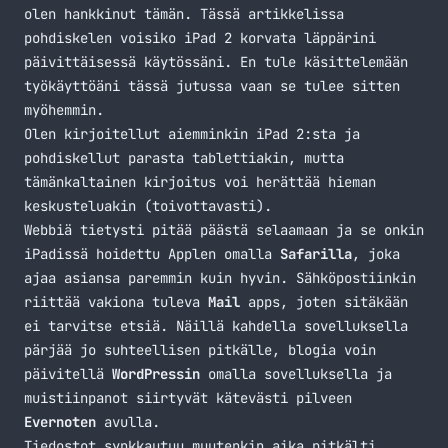
olen hankkinut tämän. Tässä artikkelissa
pohdiskelen voisiko iPad 2 korvata läppärini
päivittäisessä käytössäni. En tule käsittelemään
työkäyttöäni tässä jutussa vaan se tulee sitten
myöhemmin.
Olen kirjoitellut aiemminkin
iPad 2
:sta ja
pohdiskellut parasta
tablettiakin
, mutta
tämänkaltainen kirjoitus voi herättää hieman
keskusteluakin (toivottavasti).
Webbiä tietysti pitää päästä selaamaan ja se onkin
iPadissä hoidettu Applen omalla
Safarilla
, joka
ajaa asiansa paremmin kuin hyvin. Sähköpostiinkin
riittää vakiona tuleva
Mail
apps, joten sitäkään
ei tarvitse etsiä. Näillä kahdella sovelluksella
pärjää jo suhteellisen pitkälle, blogia voin
päivitellä
WordPressin
omalla sovelluksella ja
muistiinpanot siirtyvät kätevästi pilveen
Evernoten
avulla.
Tiedostot synkkautuu muutenkin aika pitkälti