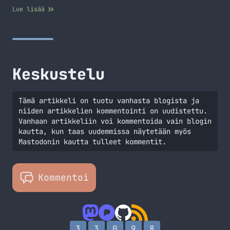
nimenomaan tuo karvalakkimalli ilman mitään
Lue lisää
mobiiliverkkoyhteyksiä. Olen kuitenkin kokenut tämän
erittäin tarpeelliseksi ominaisuudeksi iPadissä,
varsinkin kun semmoista ominaisuutta ei ole. Mitä eroja
näissä kahdessa siis loppujen lopuksi on? Prosessori on
ensimmäisenä… Jatka lukemista iPad 2 vai uusi iPad?
Keskustelu
Tämä artikkeli on tuotu vanhasta blogista ja
niiden artikkelien kommentointi on uudistettu.
Vanhaan artikkeliin voi kommentoida vain blogin
kautta, kun taas uudemmissa näytetään myös
Mastodonin kautta tulleet kommentit.
Kommentoi
3
3
0
9
8