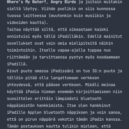
Where’s My Water?
,
Angry Birds
ja joitain muitakin
sieltä löytyy. Viihde puolikin on siis kunnossa
tuossa laitteessa (muutenkin kuin musiikin ja
videoiden kautta).
Taitaa näyttää siltä, että oikeastaan kaikki
onnistuisi myös tällä iPadilläkin. Edellä mainitut
sovellukset ovat vain omia mielipiteitä näihin
toimintoihin. Itselle vapaa-ajalla tuppaa nuo
riittämään ja tarvittaessa pystyn myös koodaamaan
iPadillä.
Ainut puute omassa iPadissäni on tuo 3G:n puute ja
tällöin pitää olla langattomaan verkkoon
yhteydessä, että pääsee verkkoon. Mikäli meinaa
käyttää iPadia hieman enemmän kirjoittamiseen niin
suosittelen erittäin lämpimästi bluetooth
näppäimistön hankkimista. Itse olen hankkinut
iPadille Applen bluetooth näppiksen ja voin sanoa,
että on pirun näppärä vekotin tämän iPadin kanssa.
Tämän postauksen kautta tulikin mieleen, että