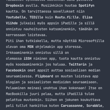
Dropboxin
avulla. Musiikkikin huutaa
Spotifyn
kautta. On tarvittaessa sovellukset niin
Youtubelle
,
TEDille
kuin
Ruutu.fi:lle
.
Elisa
Viihde
julkaisi myös appsin iPadille ja sillä
onnistuu nauhoitusten katsominenkin, tämähän on
kerrassaan loistavaa.
Piti ihan tutkiskella, mutta näyttää Microsoftilla
olevan oma
MSN
ohjelmakin app storessa.
Irkkaaminenkin onnistuu sillä on
olemassa
iSSH
niminen app, tuota kautta onnistuu
myös koodaaminenkin jos haluaa.
Twitterin
ja
Facebookin
omat appsit auttaa sosiaalisen median
seuraamisessa.
Flipboard
on muuten loistava app
blogien ja sosiaalisten medioiden seuraamiseen.
Pelaaminen meinasi unohtua ihan kokonaan! Itse en
MacBookilla juuri pelaa, mutta iPadillä tulee
pelattua muutenkin. Siihen on jokunen koukuttava
peli tullut hankittua kuten
Carcassonne
,
Scrabble
,