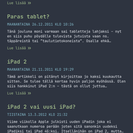
asiasta. Muistan sen ajan kun iPhone oli tullut
Lue lisää
markkinoille ja se oli silloin todellakin jotain uutta ja
hienoa. Muistan myös sen kun tein päätöksen, että minä
hankin iPhonen… Jatka lukemista Applen olisi aika
Paras tablet?
uudistaa iOS käyttöjärjestelmää
MAANANTAINA 26.12.2011 KLO 10:26
Tänä jouluna moni varmaan sai tabletteja lahjaksi – nyt
en siis puhu pöydälle tulevista jutuista vaan ns.
täppäreistä tai ”taulutietokoneista”. Osalle ehkä
helpoin, että sanoin iPad tai muut vastaavat vekottimet.
Lue lisää
Kysehän on siis miniläppärin ja kännykän välimuodosta eli
käytössäsi on käytännössä vain kosketusnäyttö, jolla teet
kaiken mitä tarvitset. Tietysti on erinäköisiä
iPad 2
lisälaitteita olemassa, kuten bluetooth… Jatka lukemista
Paras tablet?
MAANANTAINA 21.11.2011 KLO 19:29
Tämä artikkeli on pitänyt kirjoittaa jo kaksi kuukautta
sitten. Se tulee tällä kertaa hyvin paljon myöhässä. Olen
siis hankkinut iPad 2:n – tästä on ollut juttua
Twitterissäni. Tässä kirjoituksessa tulen käsittelemään
Lue lisää
iPad 2:n käyttöä hieman laajemmalla aikavälillä. Kerron
myös miten tätä on käytetty ja mitä appseja suosittelen
teille.
iPad 2 vai uusi iPad?
TIISTAINA 13.3.2012 KLO 21:32
Viime viikolla Apple julkisti uuden iPadin joka ei
saanutkaan numeroa perään joten sitä sanonkin uudeksi
iPadiksi tai iPad 4G:ksi. Itsellänihän on iPad 2, mutta