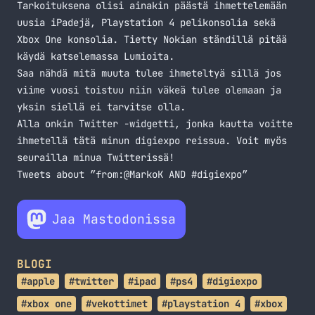
Tarkoituksena olisi ainakin päästä ihmettelemään
uusia iPadejä, Playstation 4 pelikonsolia sekä
Xbox One konsolia. Tietty Nokian ständillä pitää
käydä katselemassa Lumioita.
Saa nähdä mitä muuta tulee ihmeteltyä sillä jos
viime vuosi toistuu niin väkeä tulee olemaan ja
yksin siellä ei tarvitse olla.
Alla onkin Twitter -widgetti, jonka kautta voitte
ihmetellä tätä minun digiexpo reissua. Voit myös
seurailla minua Twitterissä!
Tweets about ”from:@MarkoK AND #digiexpo”
Jaa Mastodonissa
BLOGI
#apple
#twitter
#ipad
#ps4
#digiexpo
#xbox one
#vekottimet
#playstation 4
#xbox