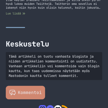
hyvä lukea muiden Twiittejä. Twitterin oma sovellus ei
iskenyt niin hyvin kuin olisin halunnut, koitin jokusta
sovellusta sen jälkeen kunnes tuli Tweetbot eteen.
Lue lisää
Tweetbot on maksullinen Twitter sovellus, mutta on se
tuon reilun parin euron arvoinen – helposti! Ensinnäkin
Tweetbot näyttää hyvältä ja sitä on mukava käyttää.…
Jatka lukemista Tweetbot – Loistava Twitter-client
iPadille
Keskustelu
Tämä artikkeli on tuotu vanhasta blogista ja
niiden artikkelien kommentointi on uudistettu.
Vanhaan artikkeliin voi kommentoida vain blogin
kautta, kun taas uudemmissa näytetään myös
Mastodonin kautta tulleet kommentit.
Kommentoi