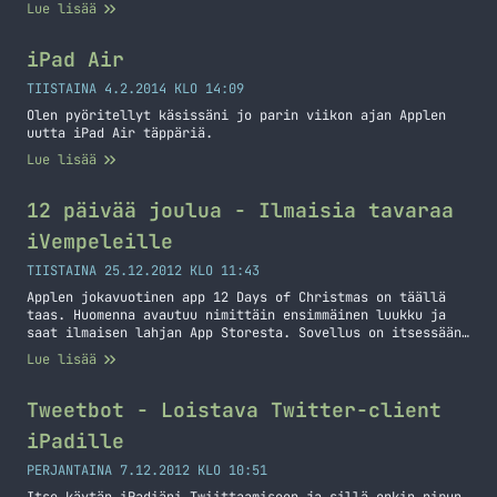
Lue lisää
pääsi siis neljään eri messuun sisälle. Tällä kertaa
sainkin liput DNA:lta, joten iso kiitos heille vielä
siitä! Voitte muuten tutkailla Digiexpojen
iPad Air
twiittivirtaani tuosta aiemmasta… Jatka lukemista
Digiexpoilemassa vuonna 2013
TIISTAINA 4.2.2014 KLO 14:09
Olen pyöritellyt käsissäni jo parin viikon ajan Applen
uutta iPad Air täppäriä.
Lue lisää
12 päivää joulua - Ilmaisia tavaraa
iVempeleille
TIISTAINA 25.12.2012 KLO 11:43
Applen jokavuotinen app 12 Days of Christmas on täällä
taas. Huomenna avautuu nimittäin ensimmäinen luukku ja
saat ilmaisen lahjan App Storesta. Sovellus on itsessään
ilmainen, joten mitään et menetä hankkimalla tämän ja
Lue lisää
sitten kun vielä saat ilmaiseksi tavaraa iPhoneen/iPadiin
niin riemu on ylimmillään! Älä siis missaa tätä, yksi
luukku per päivä! Sovellus ei ole enää… Jatka lukemista
Tweetbot - Loistava Twitter-client
12 päivää joulua – Ilmaisia tavaraa iVempeleille
iPadille
PERJANTAINA 7.12.2012 KLO 10:51
Itse käytän iPadiäni Twiittaamiseen ja sillä onkin pirun