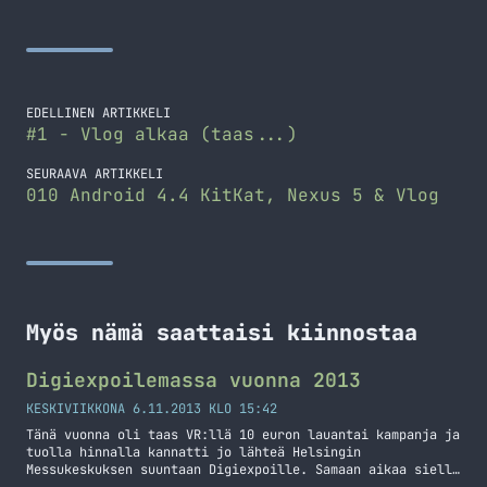
EDELLINEN ARTIKKELI
#1 - Vlog alkaa (taas...)
SEURAAVA ARTIKKELI
010 Android 4.4 KitKat, Nexus 5 & Vlog
Myös nämä saattaisi kiinnostaa
Digiexpoilemassa vuonna 2013
KESKIVIIKKONA 6.11.2013 KLO 15:42
Tänä vuonna oli taas VR:llä 10 euron lauantai kampanja ja
tuolla hinnalla kannatti jo lähteä Helsingin
Messukeskuksen suuntaan Digiexpoille. Samaan aikaa siellä
oli myös Hifi-, Ski- ja Boardexpot – samalla lipetillä