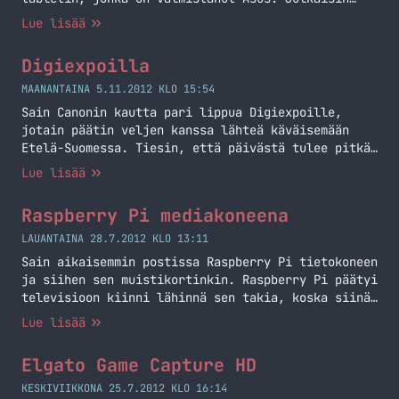
nimittäin alhaalla olevan videon jo pari päivää
Lue lisää
sitten YouTubeen ja sitä on voinut siellä
ihmetellä. Kyseessähän on 7 tuuman taulutietokone
Digiexpoilla
eli tablet eli täppäri. Tätä voisi sanoa
oikeastaan jo hieman budjettimallin tabletiksi
MAANANTAINA 5.11.2012 KLO 15:54
sillä 32 gigainen… Jatka lukemista Nexus 7
Sain Canonin kautta pari lippua Digiexpoille,
unboxaus ja ensivaikutelmat
jotain päätin veljen kanssa lähteä käväisemään
Etelä-Suomessa. Tiesin, että päivästä tulee pitkä
sillä junamatka täältä Pasilaan kestää reilu neljä
Lue lisää
tuntia ja pitäähän sitä aikaa varata expoille sekä
syömiseen. Käytimme hyväksi VR:n kamppista, jolla
Raspberry Pi mediakoneena
sai ostettua 10 eurolle lauantaille junalippuja,
hintaa reissulle ei tullut sii paljoa. Lauantaina
LAUANTAINA 28.7.2012 KLO 13:11
porukkaa oli ihan… Jatka lukemista Digiexpoilla
Sain aikaisemmin postissa Raspberry Pi tietokoneen
ja siihen sen muistikortinkin. Raspberry Pi päätyi
televisioon kiinni lähinnä sen takia, koska siinä
on HDMI-liitäntä suoraan ja siitä se ajatus sitten
Lue lisää
lähti. Asentelin muistikortilla Raspbmc nimisen
XBMC distribuution ja se luonnistui ilman mitään
Elgato Game Capture HD
ongelmia. Tietty hieman hidashan tuo on verrattuna
muihin koneisiin, mutta Raspberry Pi:n tehoja kun
KESKIVIIKKONA 25.7.2012 KLO 16:14