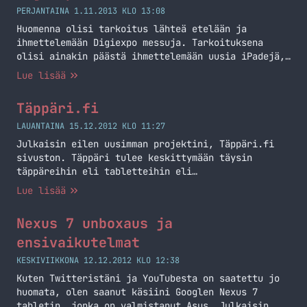
PERJANTAINA 1.11.2013 KLO 13:08
Huomenna olisi tarkoitus lähteä etelään ja
ihmettelemään Digiexpo messuja. Tarkoituksena
olisi ainakin päästä ihmettelemään uusia iPadejä,
Playstation 4 pelikonsolia sekä Xbox One konsolia.
Lue lisää
Tietty Nokian ständillä pitää käydä katselemassa
Lumioita. Saa nähdä mitä muuta tulee ihmeteltyä
Täppäri.fi
sillä jos viime vuosi toistuu niin väkeä tulee
olemaan ja yksin siellä ei tarvitse olla. Alla
LAUANTAINA 15.12.2012 KLO 11:27
onkin Twitter -widgetti,… Jatka lukemista Digiexpo
Julkaisin eilen uusimman projektini, Täppäri.fi
2013
sivuston. Täppäri tulee keskittymään täysin
täppäreihin eli tabletteihin eli
taulutietokoneisiin. Täppäriiin tulen
Lue lisää
kirjoittelemaan arvosteluita, uutisia, huhuja sekä
muita täppäreihin liittyviä artikkeleita. Pyrin
Nexus 7 unboxaus ja
saamaan täppäreitä testiin suoraan valmistajilta,
mutta tämä prosessi voi kestää oman aikansa joten
ensivaikutelmat
tällä hetkellä testilaitteet ovat omia. Täppäri on
KESKIVIIKKONA 12.12.2012 KLO 12:38
tietysti rakennettu WordPressin päälle ja teemana
Kuten Twitteristäni ja YouTubesta on saatettu jo
on käytetty Genesis… Jatka lukemista Täppäri.fi
huomata, olen saanut käsiini Googlen Nexus 7
tabletin, jonka on valmistanut Asus. Julkaisin