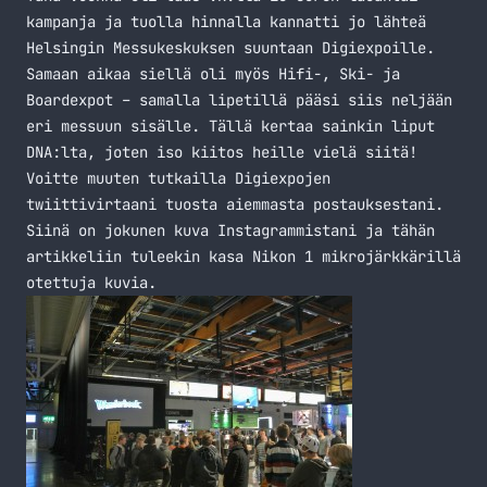
kampanja ja tuolla hinnalla kannatti jo lähteä
Helsingin Messukeskuksen suuntaan Digiexpoille.
Samaan aikaa siellä oli myös Hifi-, Ski- ja
Boardexpot – samalla lipetillä pääsi siis neljään
eri messuun sisälle. Tällä kertaa sainkin liput
DNA:lta, joten iso kiitos heille vielä siitä!
Voitte muuten tutkailla Digiexpojen
twiittivirtaani tuosta aiemmasta
postauksestani
.
Siinä on jokunen kuva Instagrammistani ja tähän
artikkeliin tuleekin kasa Nikon 1 mikrojärkkärillä
otettuja kuvia.