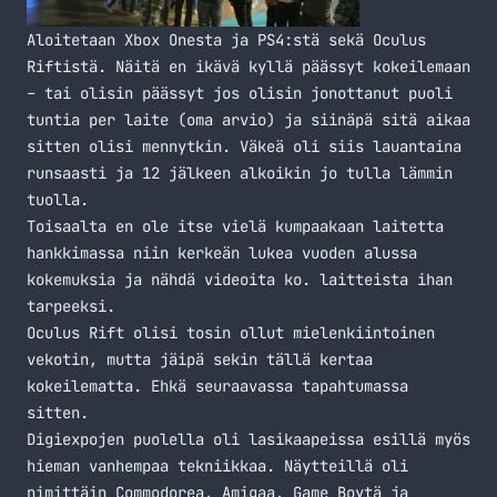
Aloitetaan Xbox Onesta ja PS4:stä sekä Oculus
Riftistä. Näitä en ikävä kyllä päässyt kokeilemaan
– tai olisin päässyt jos olisin jonottanut puoli
tuntia per laite (oma arvio) ja siinäpä sitä aikaa
sitten olisi mennytkin. Väkeä oli siis lauantaina
runsaasti ja 12 jälkeen alkoikin jo tulla lämmin
tuolla.
Toisaalta en ole itse vielä kumpaakaan laitetta
hankkimassa niin kerkeän lukea vuoden alussa
kokemuksia ja nähdä videoita ko. laitteista ihan
tarpeeksi.
Oculus Rift olisi tosin ollut mielenkiintoinen
vekotin, mutta jäipä sekin tällä kertaa
kokeilematta. Ehkä seuraavassa tapahtumassa
sitten.
Digiexpojen puolella oli lasikaapeissa esillä myös
hieman vanhempaa tekniikkaa. Näytteillä oli
nimittäin Commodorea, Amigaa, Game Boytä ja