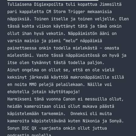
Tuliaisena Digiexpoilta tuli kopattua Jimmsiltä
pari kappaletta CM Storm Trigger mekaanisia
näppiksiä. Toinen itselle ja toinen veljelle. Olen
tässä kohta viikon käyttänyt tätä ja tämä onkin
ollut ihan hyvä vekotin. Näppäimistön ääni on
varsin mainio ja pieni ”melu” näppäimiä
painettaessa onkin todella mielekästä – omasta
mielestäni. Vaste tässä näppäimistössä on hyvä ja
itse olen tykännyt tästä todella paljon.
Ainut ongelma on ollut se, että en ole vielä
keksinyt järkevää käyttöä makronäppäimille sillä
en noita MMO pelejä pelailekaan. Näille voi
ehdotella jotain käyttötapoja!
Harmikseni tänä vuonna Canon ei messuilla ollut,
heidän kameroitaan olisi ollut mukava päästä
käpistelemään tarkemmin. Onneksi oli muita
kameroita käpisteltävänä kuten Nikonia ja Sonyä.
Sonyn DSC QX -sarjasta onkin ollut juttua
podcastin
puolella.