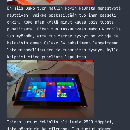
En siis usko tuon mallin kovin kauheta menestystä
nauttivan, vaikka spekseiltään tuo ihan passeli
onkin. Koko ajaa kyllä minut kauas pois tuosta
puhelimesta. Eihän tuo taskuunkaan mahdu kunnolla.
Sen myönnän, että tuo fatboy tyynyt on kivoja ja
haluaisin omaan Galaxy S4 puhelimeen langattoman
latausmahdollisuuden ja tuommoisen tyynyn. Kyllä
kelpaisi siinä puhelinta lepuuttaa.
Toinen uutuus Nokialta oli
Lumia 2520
täppäri,
jota pääsinkin kokeilemaan. Tuo tuntui hieman