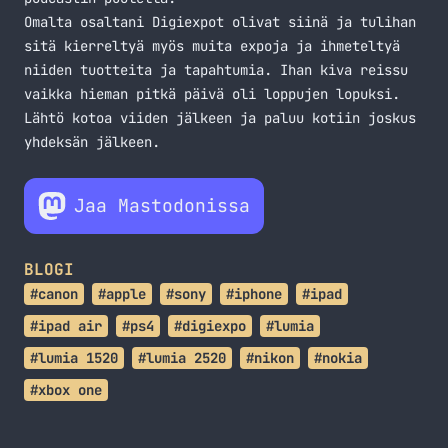
Omalta osaltani Digiexpot olivat siinä ja tulihan
sitä kierreltyä myös muita expoja ja ihmeteltyä
niiden tuotteita ja tapahtumia. Ihan kiva reissu
vaikka hieman pitkä päivä oli loppujen lopuksi.
Lähtö kotoa viiden jälkeen ja paluu kotiin joskus
yhdeksän jälkeen.
Jaa Mastodonissa
BLOGI
#canon
#apple
#sony
#iphone
#ipad
#ipad air
#ps4
#digiexpo
#lumia
#lumia 1520
#lumia 2520
#nikon
#nokia
#xbox one