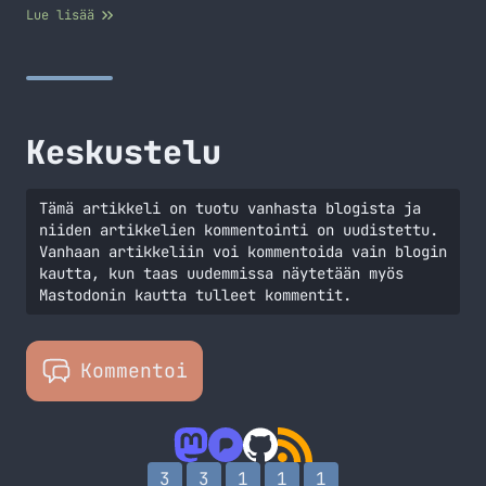
sekä Xbox One konsolia. Tietty Nokian ständillä pitää
Lue lisää
käydä katselemassa Lumioita. Saa nähdä mitä muuta tulee
ihmeteltyä sillä jos viime vuosi toistuu niin väkeä tulee
olemaan ja yksin siellä ei tarvitse olla. Alla onkin
Twitter -widgetti,… Jatka lukemista Digiexpo 2013
Keskustelu
Tämä artikkeli on tuotu vanhasta blogista ja
niiden artikkelien kommentointi on uudistettu.
Vanhaan artikkeliin voi kommentoida vain blogin
kautta, kun taas uudemmissa näytetään myös
Mastodonin kautta tulleet kommentit.
Kommentoi
3
3
1
1
1