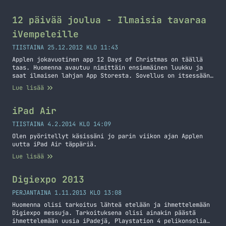
Nokialaisella, mutta tänä päivänä ei Nokia enää vakuuta
minua. Tämä Lumia 900 puhelin olikin pieni kokeilu siitä
voisinko palata takaisin Nokian kelkkaan. Vastaus on
12 päivää joulua - Ilmaisia tavaraa
siis… Jatka lukemista Heippa Lumia! Tervetuloa takaisin
iVempeleille
iPhone 4!
TIISTAINA 25.12.2012 KLO 11:43
Applen jokavuotinen app 12 Days of Christmas on täällä
taas. Huomenna avautuu nimittäin ensimmäinen luukku ja
saat ilmaisen lahjan App Storesta. Sovellus on itsessään
ilmainen, joten mitään et menetä hankkimalla tämän ja
Lue lisää
sitten kun vielä saat ilmaiseksi tavaraa iPhoneen/iPadiin
niin riemu on ylimmillään! Älä siis missaa tätä, yksi
luukku per päivä! Sovellus ei ole enää… Jatka lukemista
iPad Air
12 päivää joulua – Ilmaisia tavaraa iVempeleille
TIISTAINA 4.2.2014 KLO 14:09
Olen pyöritellyt käsissäni jo parin viikon ajan Applen
uutta iPad Air täppäriä.
Lue lisää
Digiexpo 2013
PERJANTAINA 1.11.2013 KLO 13:08
Huomenna olisi tarkoitus lähteä etelään ja ihmettelemään
Digiexpo messuja. Tarkoituksena olisi ainakin päästä
ihmettelemään uusia iPadejä, Playstation 4 pelikonsolia