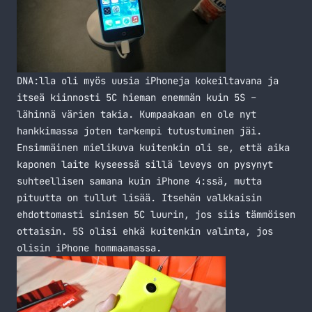
DNA:lla oli myös uusia iPhoneja kokeiltavana ja
itseä kiinnosti 5C hieman enemmän kuin 5S –
lähinnä värien takia. Kumpaakaan en ole nyt
hankkimassa joten tarkempi tutustuminen jäi.
Ensimmäinen mielikuva kuitenkin oli se, että aika
kaponen laite kyseessä sillä leveys on pysynyt
suhteellisen samana kuin iPhone 4:ssä, mutta
pituutta on tullut lisää. Itsehän valkkaisin
ehdottomasti sinisen 5C luurin, jos siis tämmöisen
ottaisin. 5S olisi ehkä kuitenkin valinta, jos
olisin iPhone hommaamassa.