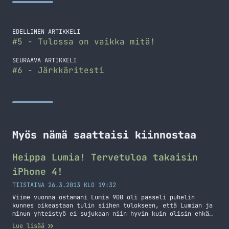
EDELLINEN ARTIKKELI
#5 - Tulossa on vaikka mitä!
SEURAAVA ARTIKKELI
#6 - Järkkäritesti
Myös nämä saattaisi kiinnostaa
Heippa Lumia! Tervetuloa takaisin
iPhone 4!
TIISTAINA 26.3.2013 KLO 19:32
Viime vuonna ostamani Lumia 900 oli passeli puhelin
kunnes oikeastaan tulin siihen tulokseen, että Lumian ja
minun yhteistyö ei sujukaan niin hyvin kuin olisin ehkä
tahtonut. Aloitin aikoinaan matkapuhelinten käytön
Lue lisää