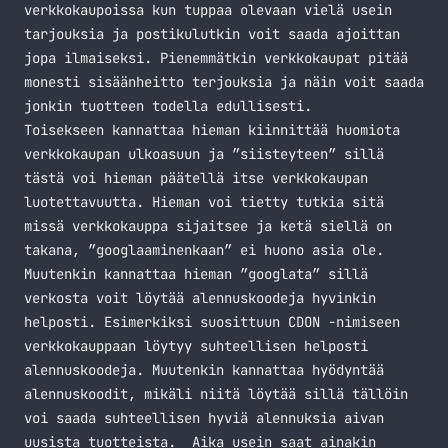
verkkokaupoissa kun tuppaa olevaan vielä usein
tarjouksia ja postikulutkin voit saada ajoittan
jopa ilmaiseksi. Pienemmätkin verkkokaupat pitää
monesti sisäänheitto terjouksia ja näin voit saada
jonkin tuotteen todella edullisesti.
Toisekseen kannattaa hieman kiinnittää huomiota
verkkokaupan ulkoasuun ja ”siisteyteen” sillä
tästä voi hieman päätellä itse verkkokaupan
luotettavuutta. Hieman voi tietty tutkia sitä
missä verkkokauppa sijaitsee ja ketä siellä on
takana, ”googlaaminenkaan” ei huono asia ole.
Muutenkin kannattaa hieman ”googlata” sillä
verkosta voit löytää alennuskoodeja hyvinkin
helposti. Esimerkiksi suosittuun CDON -nimiseen
verkkokauppaan löytyy suhteellisen helposti
alennuskoodeja. Muutenkin kannattaa hyödyntää
alennuskoodit, mikäli niitä löytää sillä tällöin
voi saada suhteellisen hyviä alennuksia aivan
uusista tuotteista. Aika usein saat ainakin