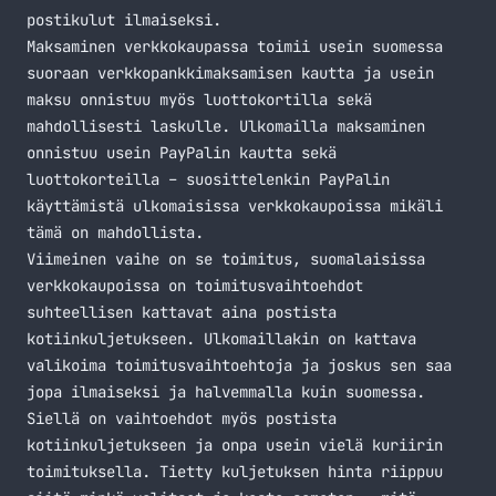
postikulut ilmaiseksi.
Maksaminen verkkokaupassa toimii usein suomessa
suoraan verkkopankkimaksamisen kautta ja usein
maksu onnistuu myös luottokortilla sekä
mahdollisesti laskulle. Ulkomailla maksaminen
onnistuu usein PayPalin kautta sekä
luottokorteilla – suosittelenkin PayPalin
käyttämistä ulkomaisissa verkkokaupoissa mikäli
tämä on mahdollista.
Viimeinen vaihe on se toimitus, suomalaisissa
verkkokaupoissa on toimitusvaihtoehdot
suhteellisen kattavat aina postista
kotiinkuljetukseen. Ulkomaillakin on kattava
valikoima toimitusvaihtoehtoja ja joskus sen saa
jopa ilmaiseksi ja halvemmalla kuin suomessa.
Siellä on vaihtoehdot myös postista
kotiinkuljetukseen ja onpa usein vielä kuriirin
toimituksella. Tietty kuljetuksen hinta riippuu