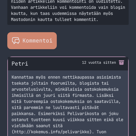
niiden artikkelien kommentointi on uudistettu.
Vanhaan artikkeliin voi kommentoida vain blogin
kautta, kun taas uudemmissa näytetään myös
Mastodonin kautta tulleet kommentit.
Kommentoi
Petri
12 vuotta sitten
Kannattaa myös ennen nettikaupassa asioimista
tsekata joltain foorumilta, blogista tai
arvostelusivulta, minkälaisia ostokokemuksia
ihmisillä on juuri siitä firmasta. Lisäksi
mitä tuoreempia ostokokemuksia on saatavilla,
sitä paremmin ne luultavasti pitävät
paikkansa. Esimerkiksi Pelivarikosta on joku
ostanut tuotteen kuusi viikkoa sitten eikä ole
vieläkään saanut sitä
(http://kokemus.info/pelivarikko). Tuon