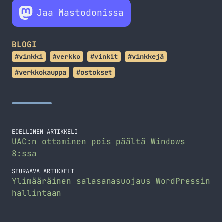
Jaa Mastodonissa
BLOGI
#vinkki
#verkko
#vinkit
#vinkkejä
#verkkokauppa
#ostokset
EDELLINEN ARTIKKELI
UAC:n ottaminen pois päältä Windows
8:ssa
SEURAAVA ARTIKKELI
Ylimääräinen salasanasuojaus WordPressin
hallintaan