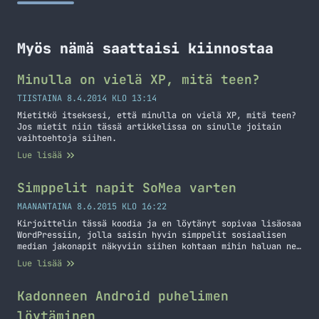
Myös nämä saattaisi kiinnostaa
Minulla on vielä XP, mitä teen?
TIISTAINA 8.4.2014 KLO 13:14
Mietitkö itseksesi, että minulla on vielä XP, mitä teen?
Jos mietit niin tässä artikkelissa on sinulle joitain
vaihtoehtoja siihen.
Lue lisää
Simppelit napit SoMea varten
MAANANTAINA 8.6.2015 KLO 16:22
Kirjoittelin tässä koodia ja en löytänyt sopivaa lisäosaa
WordPressiin, jolla saisin hyvin simppelit sosiaalisen
median jakonapit näkyviin siihen kohtaan mihin haluan ne.
En halunnut mitään hienoja laskureita tai mitään vaan
Lue lisää
yksinkertaisen ikonin, jota klikkaamalla voi jakaa
artikkelin. Enkä halunnut isoa kasaa erilaisia ikoneita
vaan nämä neljä: Faceboo, Twitter, G+ ja LinkedIn. Alla
Kadonneen Android puhelimen
on jotakuinkin lopputulos… Jatka lukemista Simppelit
löytäminen
napit SoMea varten