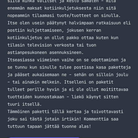
siitä minkä valitset ja kesto samaten – mitä
enemmän maksat kotiinkuljetuksesta niin sitä
nopeammin tilaamasi tuote/tuotteet on sinulla.
Itse olen usein päätynyt halvimpaan ratkaisuun eli
postiin kuljettamiseen, jokusen kerran
kotiinkuljetus on ollut pakko ottaa kuten kun
tilasin television verkosta tai tuon
astianpesukoneen asennuksineen.
Itseasiassa viimeinen vaihe on se odottaminen ja
se tunnu kun sinulle tulee postissa kasa paketteja
ja pääset aukaisemaan ne – sehän on silloin joulu
– tai ainakin melkein. Itselleni on paketit
tulleet perille hyvin ja ei ole ollut moitittavaa
tuotteiden kunnostakaan – liekö käynyt sitten
tuuri itsellä.
Tämmöinen paketti tällä kertaa ja toivottavasti
joku sai tästä jotain irtikin! Kommenttia saa
tuttuun tapaan jättää tuonne alas!