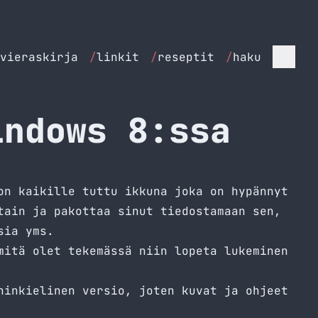
vieraskirja
/
linkit
/
reseptit
/
haku
indows 8:ssa
on kaikille tuttu ikkuna joka on hypännyt
tain ja pakottaa sinut tiedostamaan sen,
sia yms.
mitä olet tekemässä niin lopeta lukeminen
ninkielinen versio, joten kuvat ja ohjeet