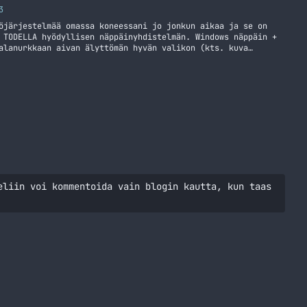
3
öjärjestelmää omassa koneessani jo jonkun aikaa ja se on
 TODELLA hyödyllisen näppäinyhdistelmän. Windows näppäin +
alanurkkaan aivan älyttömän hyvän valikon (kts. kuva
nössä kaikkiin tarvitsemiini asioihin helposti ja näin
koiden kautta. Jaan tämän vinkin täällä… Jatka lukemista
n näppäinyhdistelmä
eliin voi kommentoida vain blogin kautta, kun taas