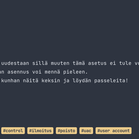
 uudestaan sillä muuten tämä asetus ei tule v
an asennus voi mennä pieleen.
 kunhan näitä keksin ja löydän passeleita!
#control
#ilmoitus
#poisto
#uac
#user account