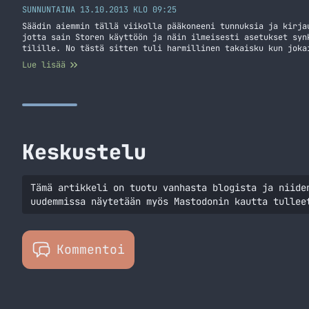
SUNNUNTAINA 13.10.2013 KLO 09:25
Säädin aiemmin tällä viikolla pääkoneeni tunnuksia ja kirja
jotta sain Storen käyttöön ja näin ilmeisesti asetukset syn
tilille. No tästä sitten tuli harmillinen takaisku kun joka
tilin salasanaa ja paikallisella tilillä näin ei ollut. Tän
Lue lisää
tutkia miten pääsisin eroon tästä kirjautumisesta. Alla onk
kirjautumisen ohitus
Keskustelu
Tämä artikkeli on tuotu vanhasta blogista ja niide
uudemmissa näytetään myös Mastodonin kautta tullee
Kommentoi