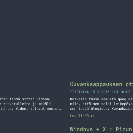
Kuvankaappauksen ot
TIISTAINA 15.1.2013 KLO 10:03
ätin tehdä sitten videon,
Kaivelin tässä aamusta googles
a tervetulleita ja mikäli
niin, että sen saisi leikepöyd
 nähdä. Videot tulevat muuten
sen tässä blogissa. Kuvankaapp
itori hiljensi ääntä jostain
koko näytöstä Command-Control-
Lue lisää
a Windows 8 vinkkejä (video)
Command-Control-Shift-4, välil
Kuvankaappaus työpöydälle: Com
valitse alue: Kuvankaappaus va
Windows + X = Pirun
X käyttöjärjestelmässä