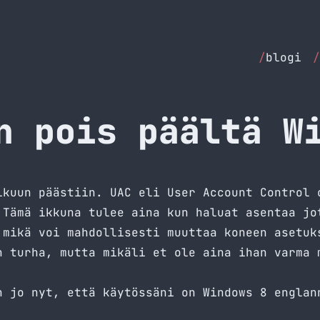
/
blogi
/
n pois päältä W
lkuun päästiin. UAC eli User Account Control 
 Tämä ikkuna tulee aina kun haluat asentaa jo
 mikä voi mahdollisesti muuttaa koneen asetuk
n turha, mutta mikäli et ole aina ihan varma 
n jo nyt, että käytössäni on Windows 8 englan