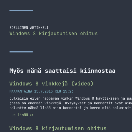
EDELLINEN ARTIKKELI
Windows 8 kirjautumisen ohitus
Myös nämä saattaisi kiinnostaa
Windows 8 vinkkejä (video)
MAANANTAINA 15.7.2013 KLO 15:23
Julkaisin eilen näppärän vinkin Windows 8 käyttikseen ja pä
jossa on enemmän vinkkejä. Kysymykset ja kommentit ovat ain
haluatte nähdä lisää niin kommentoi ja kerro mitä haluaisit
Youtubeen aikaisemmin, kuin tänne – tilaa siis kanavani. Ed
Lue lisää
syystä, pitänee ensi kerralla säätää hieman… Jatka lukemist
Windows 8 kirjautumisen ohitus