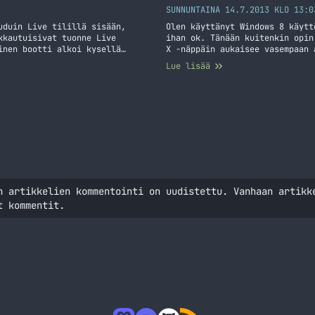
SUNNUNTAINA 14.7.2013 KLO 13:0
uduin Live tilillä sisään,
Olen käyttänyt Windows 8 käytt
kkautuisivat tuonne Live
ihan ok. Tänään kuitenkin opin
inen bootti alkoi kysellä
X -näppäin aukaisee vasempaan 
ään päätin sitten säätää ja
oikealta). Tästä pääsen käytän
Lue lisää
in… Jatka lukemista Windows 8
minun ei tarvitse kiertää vali
Windows + X = Pirun hyödylline
n artikkelien kommentointi on uudistettu. Vanhaan artikk
t kommentit.