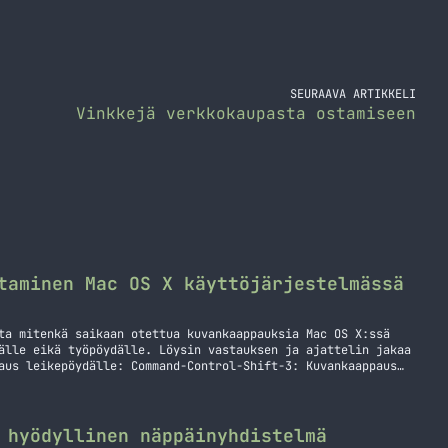
SEURAAVA ARTIKKELI
Vinkkejä verkkokaupasta ostamiseen
taminen Mac OS X käyttöjärjestelmässä
ta mitenkä saikaan otettua kuvankaappauksia Mac OS X:ssä
älle eikä työpöydälle. Löysin vastauksen ja ajattelin jakaa
aus leikepöydälle: Command-Control-Shift-3: Kuvankaappaus
Shift-4, valitse alue: Kuvankaappaus valitusta alueesta
yönti, klikkaa ikkunaa: Kuvankaappaus ikkunasta
mand-Shift-3: Kuvankaappaus koko näytöstä Command-Shift-4,
litusta… Jatka lukemista Kuvankaappauksen ottaminen Mac OS
 hyödyllinen näppäinyhdistelmä