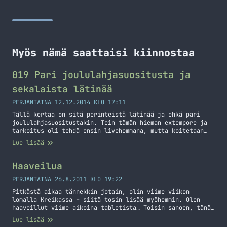
Myös nämä saattaisi kiinnostaa
019 Pari joululahjasuositusta ja
sekalaista lätinää
PERJANTAINA 12.12.2014 KLO 17:11
Tällä kertaa on sitä perinteistä lätinää ja ehkä pari
joululahjasuositustakin. Tein tämän hieman extempore ja
tarkoitus oli tehdä ensin livehommana, mutta koitetaan
ensi kerraksi saada jotain fiksumpaa aikaan. Nexus 9
Lue lisää
Nexus 5 Nexus 6 iPad Air OnePlus One
Haaveilua
PERJANTAINA 26.8.2011 KLO 19:22
Pitkästä aikaa tännekkin jotain, olin viime viikon
lomalla Kreikassa – siitä tosin lisää myöhemmin. Olen
haaveillut viime aikoina tabletista… Toisin sanoen, tänä
iltana on tullut surfattua iPadin ja Galaxy Tabin
Lue lisää
speksejä tutkien. Mistä tämmöinen innostus ja haaveilu