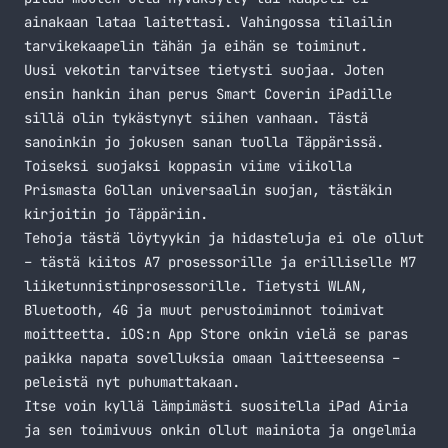
ainakaan lataa laitettasi. Vahingossa tilailin
tarvikekaapelin tähän ja eihän se toiminut.
Uusi vekotin tarvitsee tietysti suojaa. Joten
ensin hankin ihan perus Smart Coverin iPadille
sillä olin tykästynyt siihen vanhaan. Tästä
sanoinkin jo jokusen sanan tuolla
Täppärissä
.
Toiseksi suojaksi koppasin viime viikolla
Prismasta Gollan universaalin suojan, tästäkin
kirjoitin jo
Täppäriin
.
Tehoja tästä löytyykin ja hidasteluja ei ole ollut
– tästä kiitos A7 prosessorille ja erilliselle M7
liiketunnistinprosessorille. Tietysti WLAN,
Bluetooth, 4G ja muut perustoiminnot toimivat
moitteetta. iOS:n App Store onkin vielä se paras
paikka napata sovelluksia omaan laitteeseensa –
peleistä nyt puhumattakaan.
Itse voin kyllä lämpimästi suositella iPad Airia
ja sen toimivuus onkin ollut mainiota ja ongelmia