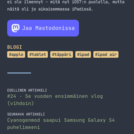
ei ole ilmennyt – mitä nyt iOS7:n puolella, mutta
näitä oli jo aikaisemmassa iPadissä.
Jaa Mastodonissa
BLOGI
#apple
#tablet
#täppäri
#ipad
#ipad air
EDELLINEN ARTIKKELI
#24 - Se vuoden ensimmäinen vlog
(vihdoin)
SEURAAVA ARTIKKELI
Cyanogenmod saapui Samsung Galaxy S4
puhelimeeni