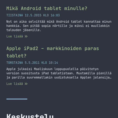
nyt tuli? No… olen tässä lueskellut erilaisia PDF-
dokumentteja liittyen markkinointiin, hinnoitteluun,
Mikä Android tablet minulle?
sopimusehtoihin ja muihin yhtä jänniin aiheisiin. Olen…
Jatka lukemista Haaveilua
TIISTAINA 12.5.2015 KLO 16:03
Nyt on aika selvittää mikä Android tablet kannattaa minun
hankkia. Sen pitää sopia nörtille ja miksi ei muullekkin
talouden jäsenille.
Lue lisää
Apple iPad2 – markkinoiden paras
tablet?
TORSTAINA 5.5.2011 KLO 10:14
Apple julkaisi Maaliskuun loppupuolella päivitetyn
version suositusta iPad tabletistaan. Muutamilla pienillä
ja parilla suuremmallakin uudistuksella Applen jalansija
tablet markkinoilla alkaa olla todella vankka.
Lue lisää
Ensimmäisen polven iPad ostajilla ei kuitenkaan ole syytä
paniikkiin sillä suoranaisia huippuominaisuuksia uuteen
versioon on lisätty niukasti. Toki vannoutuneelle Apple
fanille ostos on välttämätön. Toinen versio iPadistä
tulikin markkinoille monien mielestä verrattain… Jatka
lukemista Apple iPad2 – markkinoiden paras tablet?
Keskustelu