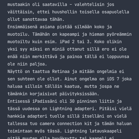
mustaakin oli saatavilla – valehtelisin jos
väittäisin, ettei huushollin toisella osapuolella
ollut sanottavaa tähän.
Ensimmäisenä asiana pistää silmään koko ja
muotoilu. Tämähän on kapeampi ja hieman pyöreämmin
muotoiltu kuin esim. iPad 2 tai 3. Koko olikin
yksi syy miksi en miniä ottanut sillä ero ei ole
enää niin merkittävä ja painoa tällä ei loppuunsa
ole niin paljoa.
Näyttö on taattua Retinaa ja mitään ongelmia ei
sen suhteen ole ollut. Ainut ongelma on iOS 7 joka
haluaa silloin tällöin kaatua, mutta jospa ne
tämänkin korjaisivat päivityksissään.
Entisessä iPadissäni oli 30 pinninen liitin ja
tässä uudessa on Lightning adapteri. Pitäisi vielä
hankkia adapteri tuolle sillä itselläni on vielä
tallessa tuo camera connection kit ja tämän haluan
toimintaan myös tässä. Lightning latauskaapeli
pitää muuten olla hyväksytty tai kaapeli ei