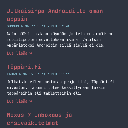
Julkaisinpa Androidille oman
appsin
SUNNUNTAINA 27.1.2013 KLO 12:38
Näin pääsi tosiaan käymään ja tein ensimmäisen
mobiilipuolen sovelluksen ikinä. Valitsin
ympäristöksi Androidin sillä siellä ei ole
järjettömiä kehittämiskustannuksia siitä, että
Lue lisää
voit julkaista sovelluksen. Googlen Play kauppaan
piti pistää 25 dollaria, mutta katsotaan josko sen
Täppäri.fi
saisi tienattua takaisin joskus. Androidin
valitsin myös siksi, koska halusin tehdä jotain
LAUANTAINA 15.12.2012 KLO 11:27
Nexus 7 täppärille ja olen Eclipseä käyttänyt
Julkaisin eilen uusimman projektini, Täppäri.fi
kouluaikoina… Jatka lukemista Julkaisinpa
sivuston. Täppäri tulee keskittymään täysin
Androidille oman appsin
täppäreihin eli tabletteihin eli
taulutietokoneisiin. Täppäriiin tulen
Lue lisää
kirjoittelemaan arvosteluita, uutisia, huhuja sekä
muita täppäreihin liittyviä artikkeleita. Pyrin
Nexus 7 unboxaus ja
saamaan täppäreitä testiin suoraan valmistajilta,
mutta tämä prosessi voi kestää oman aikansa joten
ensivaikutelmat
tällä hetkellä testilaitteet ovat omia. Täppäri on