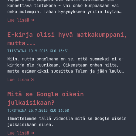
kannettava tietokone – vai onko kumpaakaan vai
onko molempia. Tähän kysymykseen yritin löytää
vastausta ja tulin siihen ratkaisuun, että tämä on
Lue lisää
enemmän läppäri kuin täppäri. Koneen erikoisuushan
on se, että tässä on irroitettava näyttö ja
E-kirja olisi hyvä matkakumppani,
näppäimistö toimii telakkana. Näyttöön on
”survottu” erittäin ansiokkaasti näytönohjain,
mutta...
prosessori, ssd -levy, muistit,… Jatka lukemista
TIISTAINA 10.9.2013 KLO 13:31
Onko Asus Transformer Book TX300 täppäri vai
Niin, mutta ongelmana on se, että suomeksi ei e-
läppäri?
kirjoja ole juurikaan. Oikeastaan onhan niitä,
mutta esimerkiksi suosittua Tulen ja jään laulu
(Game of Thrones) -kirjasarjaa et saa suomeksi e-
Lue lisää
kirjana ollenkaan. Nämä ovatkin vielä varsinaisia
tiiliskiviä. Kirjoittelin muuten tästä aiheesta jo
Mitä se Google oikein
viime vuonna. Olin lomalla pari viikkoa Kreikassa
ja matkalaukkuuni eksyi jokunen kirja ja mm.
julkaisikaan?
siellä… Jatka lukemista E-kirja olisi hyvä
TORSTAINA 25.7.2013 KLO 16:58
matkakumppani, mutta…
Ihmettelemme tällä videolla mitä se Google oikein
julkaisikaan eilen.
Lue lisää