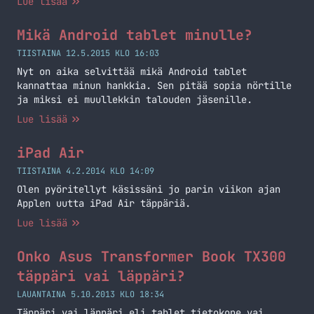
Lue lisää
Mikä Android tablet minulle?
TIISTAINA 12.5.2015 KLO 16:03
Nyt on aika selvittää mikä Android tablet
kannattaa minun hankkia. Sen pitää sopia nörtille
ja miksi ei muullekkin talouden jäsenille.
Lue lisää
iPad Air
TIISTAINA 4.2.2014 KLO 14:09
Olen pyöritellyt käsissäni jo parin viikon ajan
Applen uutta iPad Air täppäriä.
Lue lisää
Onko Asus Transformer Book TX300
täppäri vai läppäri?
LAUANTAINA 5.10.2013 KLO 18:34
Täppäri vai läppäri eli tablet tietokone vai