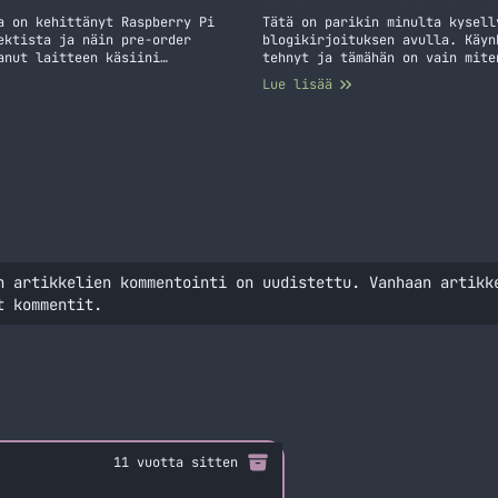
a on kehittänyt Raspberry Pi
Tätä on parikin minulta kysell
ektista ja näin pre-order
blogikirjoituksen avulla. Käyn
anut laitteen käsiini
tehnyt ja tämähän on vain mite
en ole kerennyt sitä säätämään
Itsellä on tällä hetkellä nauh
Lue lisää
ulossa. Itse… Jatka lukemista
tuossa keväällä pelaamista var
n artikkelien kommentointi on uudistettu. Vanhaan artikk
t kommentit.
11 vuotta sitten