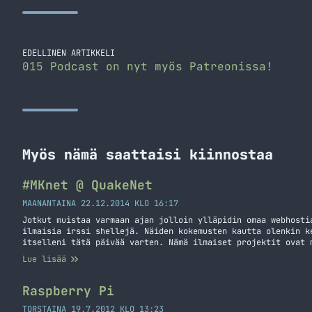
EDELLINEN ARTIKKELI
015 Podcast on nyt myös Patreonissa!
Myös nämä saattaisi kiinnostaa
#MKnet @ QuakeNet
MAANANTAINA 22.12.2014 KLO 16:17
Jotkut muistaa varmaan ajan jolloin ylläpidin omaa webhosti
ilmaisia irssi shellejä. Näiden kokemusten kautta olenkin k
itselleni tätä päivää varten. Nämä ilmaiset projektit ovat 
oppimisen mihin en muuten olisi välttämättä tilaisuutta saa
Lue lisää
kaikille ilmaisena vinkkinä: Säätäkää, kokeilkaa ja yrittäk
mukaiseen… Jatka lukemista #MKnet @ QuakeNet
Raspberry Pi
TORSTAINA 19.7.2012 KLO 13:23