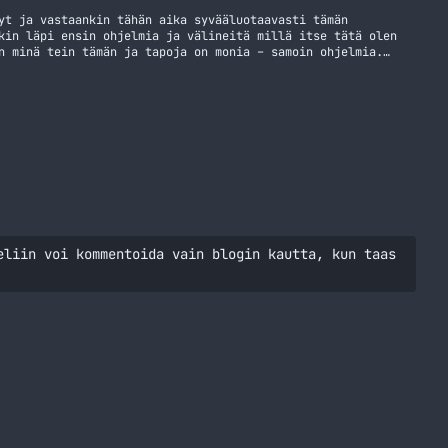
yt ja vastaankin tähän aika syvääluotaavasti tämän
kin läpi ensin ohjelmia ja välineitä millä itse tätä olen
n minä tein tämän ja tapoja on monia – samoin ohjelmia.
oittamista varten käytössä oma headsetti, jonka hankin
ten kun… Jatka lukemista Miten teen Podcastia?
eliin voi kommentoida vain blogin kautta, kun taas