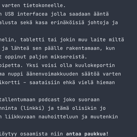
 varten tietokoneelle.
n USB interfacea jolla saadaan ääntä
alusta
sekä kasa erinäköisiä johtoja ja
helin, tabletti tai jokin muu laite miltä
 ja lähteä sen päälle rakentamaan, kun
t oppinut paljon miksereistä.
oipetta. Yksi voisi olla kuulokeportin
ma nuppi äänenvoimakkuuden säätöä varten
ikortti – saataisiin ehkä vielä hieman
tallentumaan podcast joko suoraan
nninta (
linkki
) ja tämä olisikin jo
n liikkuvaan nauhoitteluun ja muutenkin
 löytyy osaamista niin
antaa paukkua!