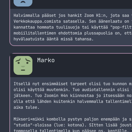
Halvimmalla pääset jos hankit Zoom H1:n, jota saa 
Verkkokauppa.comista satasella. Sen äänenlaatu on 
kannattaa hommata tuulisuoja tai käyttää "pop-filt
mobiilitallentimen ehdottomia plussapuolia on, ett
hyvälaatuista ääntä missä tahansa.
Marko
Itsellä nyt ensimmäiset tarpeet olisi tuo kunnon m
olisi käyttöä muutenkin. Tuo audiotallennin olisi 
jälkeen. Tuo Zoomin H4n kiinnostaa jo itsessään no
olla että lähden kuitenkin halvemmalla tallentimel
aika tulee.
Mikseri+mikki kombolla pystyn paljon enempään ja s
"studio"-oloissa (lue: kotona). SItten lisää joust
tommosella tallentimella kun pääsee ns. kentälle. 