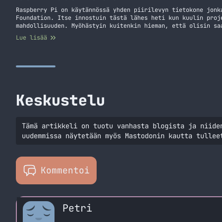
Raspberry Pi on käytännössä yhden piirilevyn tietokone jonk
Foundation. Itse innostuin tästä lähes heti kun kuulin proj
mahdollisuuden. Myöhästyin kuitenkin hieman, että olisin sa
nopeammin. Raspberry Pi tuli kuitenkin minulle postissa ja 
Lue lisää
sillä tarvitsen vielä SDHC-muistikortin, joka on postissa t
Raspberry Pi
Keskustelu
Tämä artikkeli on tuotu vanhasta blogista ja niide
uudemmissa näytetään myös Mastodonin kautta tullee
Kommentoi
Petri