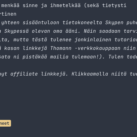
 menkää sinne ja ihmetelkää (sekä tietysti
rtinen
 yhteen sisääntuloon tietokoneelta Skypen puh
n Skypessä olevan oma ääni. Näin saadaan tarv
lta, mutta tästä tulenee jonkinlainen tutoria
 kasan linkkejä Thomann -verkkokauppaan niin
sata ni pistäkää mailia tulemaan!). Tulen tod
.
yt affiliate linkkejä. Klikkaamalla niitä tu
neet