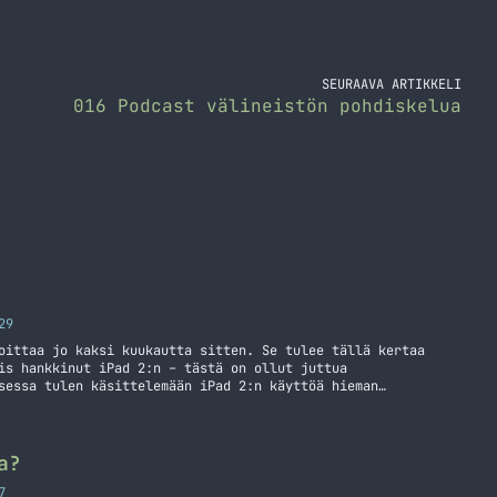
SEURAAVA ARTIKKELI
016 Podcast välineistön pohdiskelua
29
oittaa jo kaksi kuukautta sitten. Se tulee tällä kertaa
is hankkinut iPad 2:n – tästä on ollut juttua
sessa tulen käsittelemään iPad 2:n käyttöä hieman
n myös miten tätä on käytetty ja mitä appseja suosittelen
a?
7