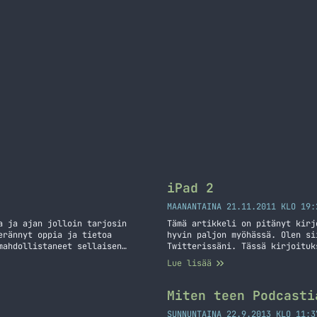
iPad 2
MAANANTAINA 21.11.2011 KLO 19:
a ja ajan jolloin tarjosin
Tämä artikkeli on pitänyt kirj
erännyt oppia ja tietoa
hyvin paljon myöhässä. Olen si
mahdollistaneet sellaisen
Twitterissäni. Tässä kirjoituk
nut. Olkoon tämä alku teille
laajemmalla aikavälillä. Kerro
Lue lisää
ää! Takaisin otsikon
teille.
Miten teen Podcasti
SUNNUNTAINA 22.9.2013 KLO 11:3