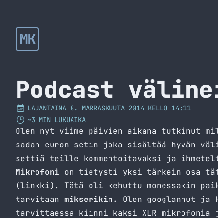
MK
Podcast väline
LAUANTAINA 8. MARRASKUUTA 2014 KELLO 14:11
~3 MIN LUKUAIKA
Olen nyt viime päivien aikana tutkinut mi
sadan euron setin joka sisältää hyvän väl
settiä teille kommentoitavaksi ja ihmete
Mikrofoni
on tietysti yksi tärkein osa tät
(
linkki
). Tätä oli kehuttu monessakin pai
tarvitaan
mikserikin
. Olen googlannut ja 
tarvittaessa kiinni kaksi XLR mikrofonia 