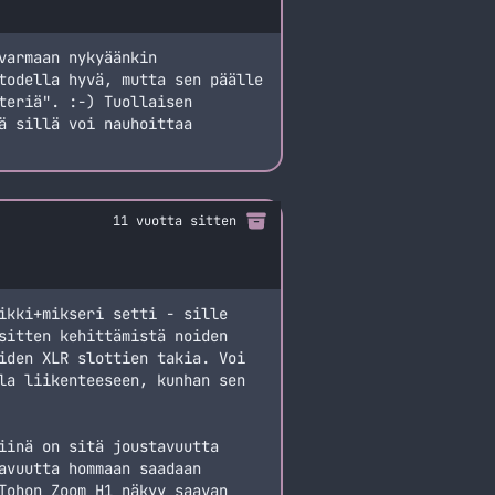
varmaan nykyäänkin
todella hyvä, mutta sen päälle
teriä". :-) Tuollaisen
ä sillä voi nauhoittaa
11 vuotta sitten
ikki+mikseri setti - sille
sitten kehittämistä noiden
iden XLR slottien takia. Voi
la liikenteeseen, kunhan sen
iinä on sitä joustavuutta
avuutta hommaan saadaan
Tohon Zoom H1 näkyy saavan