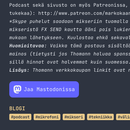
Podcast sekä sivusto on myös Patreonissa,
tukekaa):
http://www.patreon.com/markokaa
*Skype puhelut saadaan mikseriin tuomalla
mikseristä FX SEND kautta ääni pois lukie
mukaan lähetykseen. Kuulostaa ehkä sekava
Huomioitavaa:
Vaikka tämä postaus sisältää
mainos (tietysti jos Thomann haluaa spons
sillä hinnat ovat halvemmat kuin suomessa
Lisäys:
Thomann verkkokaupan linkit ovat n
Jaa Mastodonissa
BLOGI
#podcast
#mikrofoni
#mikseri
#tekniikka
#väli