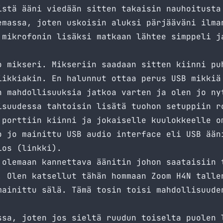
istä ääni viedään sitten takaisin nauhoitusta
emassa, joten uskoisin aluksi pärjääväni ilma
 mikrofonin lisäksi matkaan lähtee simppeli
j
o mikseri. Mikseriin saadaan sitten kiinni pu
iikkiakin. En halunnut ottaa perus USB mikkiä
n mahdollisuuksia jatkoa varten ja olen jo ny
isuudessa tahtoisin lisätä tuohon setuppiin r
 porttiin kiinni ja jokaiselle kuulokkeelle o
o jo mainittu USB audio interface eli USB ään
los (
linkki
).
 olemaan kannettava äänitin johon saataisiin 
. Olen katsellut tähän hommaan Zoom H4N talle
mainittu sälä. Tämä tosin toisi mahdollisuude
ssa, joten jos sieltä ruudun toiselta puolen