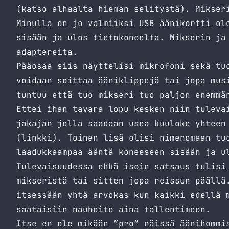
(katso alhaalta hieman selitystä). Mikser
Minulla on jo valmiiksi USB äänikortti ol
sisään ja ulos tietokoneelta. Mikserin ja
adaptereita.
Pääosaa siis näyttelisi mikrofoni sekä tu
voidaan soittaa ääniklippejä tai jopa mus
tuntuu että tuo mikseri tuo paljon enemmä
Ettei ihan tavara lopu kesken niin tuleva
jakajan jolla saadaan usea kuuloke yhteen
(
linkki
). Toinen lisä olisi nimenomaan tu
laadukkaampaa ääntä koneeseen sisään ja u
Tulevaisuudessa ehkä isoin satsaus tulisi
mikseristä tai sitten jopa reissun päällä
itsessään yhtä arvokas kun kaikki edellä 
saataisiin nauhoite aina tallentimeen.
Itse en ole mikään ”pro” näissä äänihommi