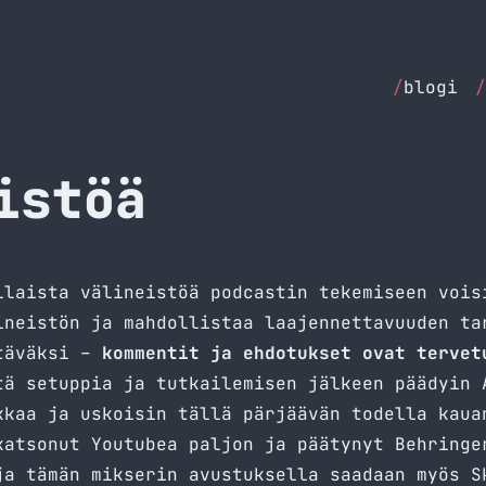
/
blogi
/
istöä
llaista välineistöä podcastin tekemiseen vois
ineistön ja mahdollistaa laajennettavuuden ta
ltäväksi –
kommentit ja ehdotukset ovat tervet
ä setuppia ja tutkailemisen jälkeen päädyin 
kkaa ja uskoisin tällä pärjäävän todella kaua
katsonut Youtubea paljon ja päätynyt Behringe
ja tämän mikserin avustuksella saadaan myös S