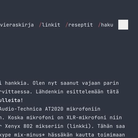
vieraskirja
/
linkit
/
reseptit
/
haku
i hankkia. Olen nyt saanut vajaan parin
rvittaessa. Lähdenkin esittelemään tätä
ulleita!
Audio-Technica AT2020 mikrofoniin
n. Koska mikrofoni on XLR-mikrofoni niin
r Xenyx 802 mikseriin (
linkki
). Tähän saa
kype mix-minus* hässäkän kautta toimimaan