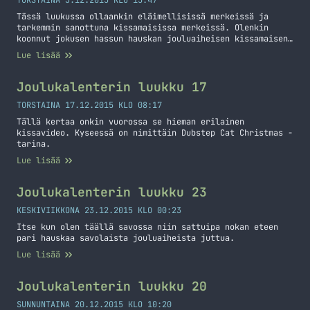
TORSTAINA 3.12.2015 KLO 15:47
Tässä luukussa ollaankin eläimellisissä merkeissä ja
tarkemmin sanottuna kissamaisissa merkeissä. Olenkin
koonnut jokusen hassun hauskan jouluaiheisen kissamaisen
kuvan tähän luukkuun.
Lue lisää
Joulukalenterin luukku 17
TORSTAINA 17.12.2015 KLO 08:17
Tällä kertaa onkin vuorossa se hieman erilainen
kissavideo. Kyseessä on nimittäin Dubstep Cat Christmas -
tarina.
Lue lisää
Joulukalenterin luukku 23
KESKIVIIKKONA 23.12.2015 KLO 00:23
Itse kun olen täällä savossa niin sattuipa nokan eteen
pari hauskaa savolaista jouluaiheista juttua.
Lue lisää
Joulukalenterin luukku 20
SUNNUNTAINA 20.12.2015 KLO 10:20