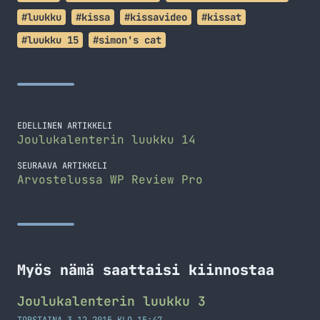
#luukku
#kissa
#kissavideo
#kissat
#luukku 15
#simon's cat
EDELLINEN ARTIKKELI
Joulukalenterin luukku 14
SEURAAVA ARTIKKELI
Arvostelussa WP Review Pro
Myös nämä saattaisi kiinnostaa
Joulukalenterin luukku 3