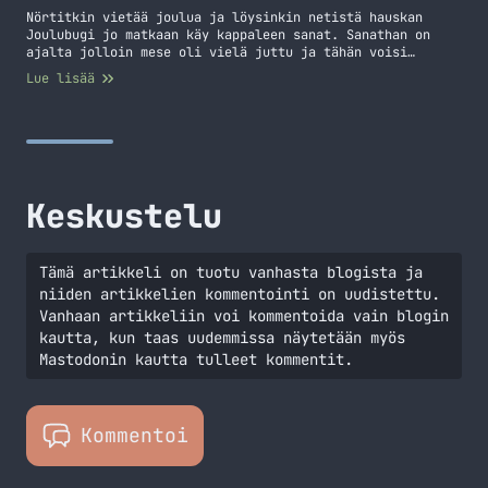
Nörtitkin vietää joulua ja löysinkin netistä hauskan
Joulubugi jo matkaan käy kappaleen sanat. Sanathan on
ajalta jolloin mese oli vielä juttu ja tähän voisi
käyttää lausahdusta "Jonnet ei muista". Nörtähtävät sanat
Lue lisää
ja minusta tämä ansaitsi oman luukun.
Keskustelu
Tämä artikkeli on tuotu vanhasta blogista ja
niiden artikkelien kommentointi on uudistettu.
Vanhaan artikkeliin voi kommentoida vain blogin
kautta, kun taas uudemmissa näytetään myös
Mastodonin kautta tulleet kommentit.
Kommentoi