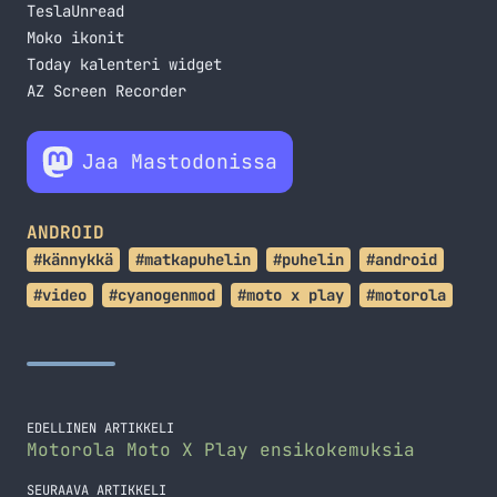
TeslaUnread
Moko ikonit
Today kalenteri widget
AZ Screen Recorder
Jaa Mastodonissa
ANDROID
#kännykkä
#matkapuhelin
#puhelin
#android
#video
#cyanogenmod
#moto x play
#motorola
EDELLINEN ARTIKKELI
Motorola Moto X Play ensikokemuksia
SEURAAVA ARTIKKELI