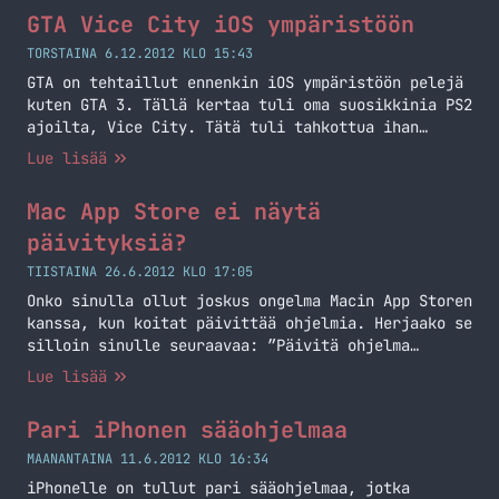
maksullinen Twitter sovellus, mutta on se tuon
GTA Vice City iOS ympäristöön
reilun parin euron arvoinen – helposti! Ensinnäkin
Tweetbot näyttää hyvältä ja sitä on mukava
TORSTAINA 6.12.2012 KLO 15:43
käyttää.… Jatka lukemista Tweetbot – Loistava
GTA on tehtaillut ennenkin iOS ympäristöön pelejä
Twitter-client iPadille
kuten GTA 3. Tällä kertaa tuli oma suosikkinia PS2
ajoilta, Vice City. Tätä tuli tahkottua ihan
jonkin verran aikoinaan ja tämä voi olla myös
Lue lisää
loistava ajantappopeli iOS laitteille. Kannattaa
kokeilla jos yhtään on GTA:ta tullut aikoinaan
Mac App Store ei näytä
pelattua. Hintakaan ei ole paha loppujen lopuksi,
reilu neljä euroa on tästä… Jatka lukemista GTA
päivityksiä?
Vice City iOS ympäristöön
TIISTAINA 26.6.2012 KLO 17:05
Onko sinulla ollut joskus ongelma Macin App Storen
kanssa, kun koitat päivittää ohjelmia. Herjaako se
silloin sinulle seuraavaa: ”Päivitä ohjelma
kirjautumalla sisään tilille, jolla ostit
Lue lisää
ohjelman.”? Ei hätää tähän ongelmaan on ratkaisu.
Itse törmäsin tähän ongelmaan tänään kun koitin
Pari iPhonen sääohjelmaa
päivittää Coda 2:sta ja tiesin, että siihen oli
tullut päivitys. App Store ei näyttänyt, että
MAANANTAINA 11.6.2012 KLO 16:34
minulla… Jatka lukemista Mac App Store ei näytä
iPhonelle on tullut pari sääohjelmaa, jotka