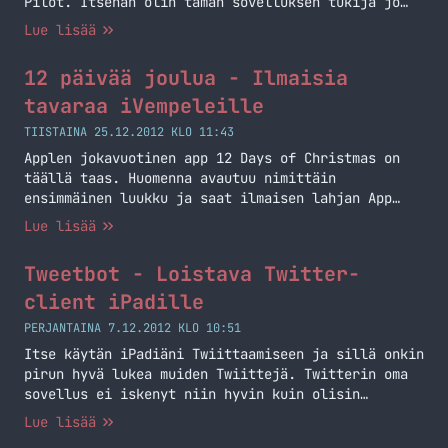
Pilot. Itsehän olin tämän sovelluksen tukija jo
hyvissä ajoin ja sain tämän itselleni hieman
Lue lisää
aikaisemmin muuta yleisöä. Aikaisemmin tätä pystyi
käyttämään vain selaimella, mutta tänään Mail
12 päivää joulua - Ilmaisia
Pilot saapui myös iPhonelle ja iPadille. Tähän
sovellukseen voit liittää minkä tahansa IMAP
tavaraa iVempeleille
postilaatikon ja tällöin alkaa… Jatka lukemista
TIISTAINA 25.12.2012 KLO 11:43
Mail Pilot muuttaa sähköpostisi tehtävälistaksi
Applen jokavuotinen app 12 Days of Christmas on
täällä taas. Huomenna avautuu nimittäin
ensimmäinen luukku ja saat ilmaisen lahjan App
Storesta. Sovellus on itsessään ilmainen, joten
Lue lisää
mitään et menetä hankkimalla tämän ja sitten kun
vielä saat ilmaiseksi tavaraa iPhoneen/iPadiin
Tweetbot - Loistava Twitter-
niin riemu on ylimmillään! Älä siis missaa tätä,
yksi luukku per päivä! Sovellus ei ole enää… Jatka
client iPadille
lukemista 12 päivää joulua – Ilmaisia tavaraa
PERJANTAINA 7.12.2012 KLO 10:51
iVempeleille
Itse käytän iPadiäni Twiittaamiseen ja sillä onkin
pirun hyvä lukea muiden Twiittejä. Twitterin oma
sovellus ei iskenyt niin hyvin kuin olisin
halunnut, koitin jokusta sovellusta sen jälkeen
Lue lisää
kunnes tuli Tweetbot eteen. Tweetbot on