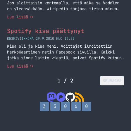
Jos aloittaisin kertomalla, että mikä se Voddler
on yleensäkkään. Wikipedia tarjoaa tietoa minun
puolesta tälläkin kertaa! Voddler on ruotsalaisen
Lue lisää
Voddlerin kehittämä kaupallinen tilausvideopalvelu
ja asiakasohjelma (client), joka välittää elokuvia
Spotify kisa päättynyt
ja TV-ohjelmia Internetissä samaan tapaan kuin
Spotify. Voddler toistaa elokuvat omilta
KESKIVIIKKONA 29.9.2010 KLO 12:39
palvelimiltaan, jotka sisältävät uutuuksia ja jopa
Kisa oli ja kisa meni. Voittajat ilmoitettiin
ensi-ilta-elokuvia. Vähemmän suosittuja… Jatka
MarkoKaartinen.netin Facebook sivuilla. Kaikki
lukemista Voddler kutsuja jaossa
jotka sinne laitto viestiä, saivat Spotify kutsun.
Jos olet yksi onnekas niin käväseppäs katsomassa
Lue lisää
sitä sivua.
1 / 2
SEURAAVA
3
3
0
6
0