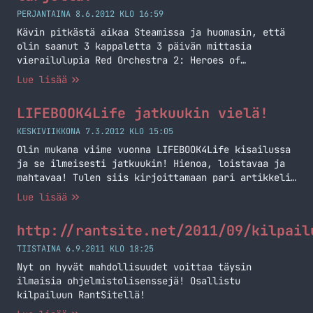
PERJANTAINA 8.6.2012 KLO 16:59
Kävin pitkästä aikaa Steamissa ja huomasin, että
olin saanut 3 kappaletta 3 päivän mittasia
vierailulupia Red Orchestra 2: Heroes of
Stalingrad -peliin. Red Orchestra 2: Heroes of
Lue lisää
Stalingrad on Tripwire Interactiven kehittämä ja
julkaisema toiseen maailmansotaan sijoittuva
LIFEBOOK4Life jatkuukin vielä!
ensimmäisen persoonan ammuntapeli. Peli
julkaistiin syyskuussa 2011 Microsoft Windowsille.
KESKIVIIKKONA 7.3.2012 KLO 15:05
Se on jatko-osa pelille Red Orchestra: Ostfront
Olin mukana viime vuonna LIFEBOOK4Life kisailussa
41–45. Sinulla… Jatka lukemista Red Orchestra 2
ja se ilmeisesti jatkuukin! Hienoa, loistavaa ja
vierailulupia tarjolla!
mahtavaa! Tulen siis kirjoittamaan pari artikkelia
vielä lisää ihan teidän iloksi ja kiusaksi! Katso
Lue lisää
itse kisan blogi: lifebook4life.com Viime vuotiset
artikkelini: linkki
http://rantsite.net/2011/09/kilpail
TIISTAINA 6.9.2011 KLO 18:25
Nyt on hyvät mahdollisuudet voittaa täysin
ilmaisia ohjelmistolisenssejä! Osallistu
kilpailuun RantSitellä!