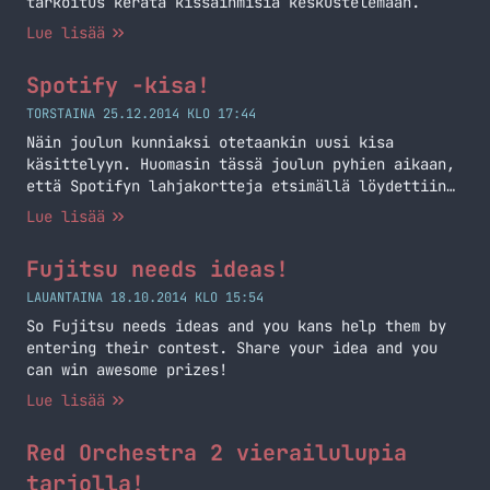
tarkoitus kerätä kissaihmisiä keskustelemaan.
Lue lisää
Spotify -kisa!
TORSTAINA 25.12.2014 KLO 17:44
Näin joulun kunniaksi otetaankin uusi kisa
käsittelyyn. Huomasin tässä joulun pyhien aikaan,
että Spotifyn lahjakortteja etsimällä löydettiin
tänne minun blogin puolelle ja päätin lähteä
Lue lisää
tarjoamaan ilmaista kuukautta Spotifyyn kilpailun
palkintona! Osallistuminen on yksinkertaista ja
Fujitsu needs ideas!
vieläpä ilmaista! Nimittäin kaikkien
keskustelualueelle rekisteröityneiden ja
LAUANTAINA 18.10.2014 KLO 15:54
keskusteluun osallistuneiden kanssa arvotaan
So Fujitsu needs ideas and you kans help them by
loppiaisena (6.1.2015) yksi kappale lahjakortteja
entering their contest. Share your idea and you
Spotifyyn. Alla vielä asiat mitä sinun… Jatka
can win awesome prizes!
lukemista Spotify -kisa!
Lue lisää
Red Orchestra 2 vierailulupia
tarjolla!