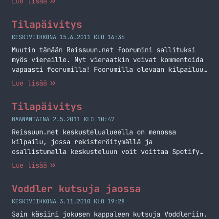
Lue lisää
Tilapäivitys
KESKIVIIKKONA 15.6.2011 KLO 16:36
Muutin tänään Reissuun.net foorumini sallituksi
myös vieraille. Nyt vieraatkin voivat kommentoida
vapaasti foorumilla! Foorumilla olevaan kilpailuun
osallistuu vain rekisteröityneet käyttäjät!
Lue lisää
Tilapäivitys
MAANANTAINA 2.5.2011 KLO 10:47
Reissuun.net keskustelualueella on menossa
kilpailu, jossa rekisteröitymällä ja
osallistumalla keskusteluun voit voittaa Spotify
Premiumin! Keskustelualueen
Lue lisää
osoite: http://reissuun.net/
Voddler kutsuja jaossa
KESKIVIIKKONA 3.11.2010 KLO 19:28
Sain käsiini jokusen kappaleen kutsuja Voddleriin.