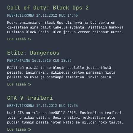
MSMC nimisen SMG:n. Paljon on uutta tullut myös
scorestreakkeihin ja moneen muuhun osa-alueeseen.
Call of Duty: Black Ops 2
Aseluokkien tekeminenkin on erilaista,… Jatka lukemista
Call of Duty: Black Ops 2 – Moninpeli
KESKIVIIKKONA 14.11.2012 KLO 14:45
Koska ensimmäinen Black Ops oli hyvä ja CoD sarja on
oikeastaan aina ollut lähellä sydäntä. Ajattelin hankkia
uusimman Black Opsin. Olen jonkun verran pelannut uutta
Blopsia ja täytyy sanoa, että on ollut aika hauskaa. Olen
Lue lisää
koittanut yksinpeliä, zombiemodea ja moninpeliä.
Yksinpeli vaikuttaa yhtä putkijuoksulta kuin aiemmatkin,
mutta onhan nuo ennenkin tullut kahlattua läpi ja on…
Elite: Dangerous
Jatka lukemista Call of Duty: Black Ops 2
PERJANTAINA 16.1.2015 KLO 18:05
Päätinpä pistää tänne blogin puolelle juttua tästä
pelistä. Ensinnäkin, Wikipedia kertoo paremmin mistä
pelistä on kyse ja pistänpä samantien linkin pelin
kotisivuillekkin. Elite: Dangerous is a space adventure,
Lue lisää
trading, and combat simulator that is the fourth release
in the Elite video game series. Piloting a spaceship, the
player explores a realistic 1:1 scale open world… Jatka
GTA V traileri
lukemista Elite: Dangerous
KESKIVIIKKONA 14.11.2012 KLO 17:36
Uusi GTA on tulossa keväällä 2013. Ensimmäinen traileri
tuli jo aikaa sitten. Uusi traileri julkaistaan alle
puolen tunnin päästä joten katso se silloin joko täältä
tai toisaalta (varastin Tonilta tämän videon!)! Tulen
Lue lisää
100% varmuudella hankkimaan tämän pelin kunhan se