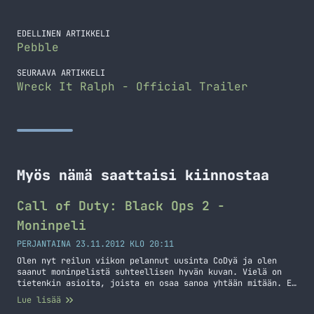
EDELLINEN ARTIKKELI
Pebble
SEURAAVA ARTIKKELI
Wreck It Ralph - Official Trailer
Myös nämä saattaisi kiinnostaa
Call of Duty: Black Ops 2 -
Moninpeli
PERJANTAINA 23.11.2012 KLO 20:11
Olen nyt reilun viikon pelannut uusinta CoDyä ja olen
saanut moninpelistä suhteellisen hyvän kuvan. Vielä on
tietenkin asioita, joista en osaa sanoa yhtään mitään. En
ole esimerkiksi lähtenyt vielä Prestigeä hankkimeen
Lue lisää
sotilaalleni. Yhden aseen olen jo ”prestannut”, nimittäin