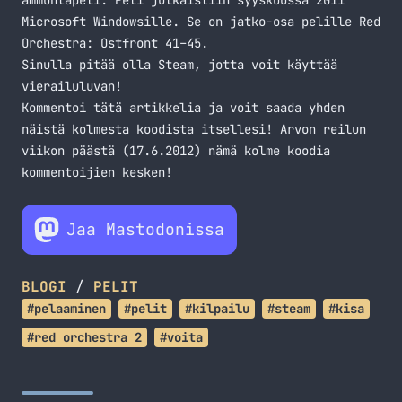
ammuntapeli. Peli julkaistiin syyskuussa 2011
Microsoft Windowsille. Se on jatko-osa pelille Red
Orchestra: Ostfront 41–45.
Sinulla pitää olla Steam, jotta voit käyttää
vierailuluvan!
Kommentoi tätä artikkelia ja voit saada yhden
näistä kolmesta koodista itsellesi! Arvon reilun
viikon päästä (17.6.2012) nämä kolme koodia
kommentoijien kesken!
Jaa Mastodonissa
BLOGI
/
PELIT
#pelaaminen
#pelit
#kilpailu
#steam
#kisa
#red orchestra 2
#voita