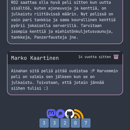
RO2 saattaa olla hyvä peli sitten kun uutta
sisältöä, kuten ajoneuvoja ja kenttiä, on
julkaistu riittävissä määrin. Nyt pelissä on
vain pari tankkia ja sama kourallinen kenttiä
pyörii jokaisella serverillä. Tarvitaan
isompia kenttiä ja miehistönkuljetusvaunuja,
tankkeja, Panzerfausteja jne.
Marko Kaartinen
14 vuotta sitten
Ainahan sitä peliä pitää uudistaa :P Harvemmin
peli on valmis sen jälkeen kun se on
julkaistu. Toivotaan, että jotain jännää
siihen tulisi :)
3
3
2
0
7