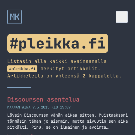
MK
#pleikka.fi
Listasin alle kaikki avainsanalla
merkityt artikkelit.
#pleikka.fi
Artikkeleita on yhteensä
2
kappaletta.
Discoursen asentelua
MAANANTAINA 9.3.2015 KLO 15:09
Löysin Discoursen vähän aikaa sitten. Muistaakseni
törmäsin tähän jo aiemmin, mutta sivuutin sen aika
pitkälti. Piru, se on ilmainen ja avointa
lähdekoodia.