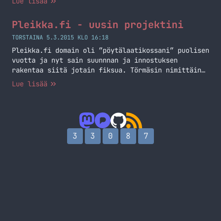
Lue lisää
Pleikka.fi - uusin projektini
TORSTAINA 5.3.2015 KLO 16:18
Pleikka.fi domain oli ”pöytälaatikossani” puolisen
vuotta ja nyt sain suunnnan ja innostuksen
rakentaa siitä jotain fiksua. Törmäsin nimittäin
Discourse nimiseen foorumisoftaan (tästä lisää
Lue lisää
myöhemmin) ja otin sen pohjaksi. Lopputuloksena on
Pleikka.fi – Suomalainen PlayStation yhteisö. Olen
koittanu rakentaa erinäköisiä yhteisöjä ja
epäonnistunutkin niissä aikeissa. Nyt kuitenkin
koitan viedä tämän siihen pisteeseen, että saadaan
3
3
0
8
7
keskustelua aikaan… Jatka lukemista Pleikka.fi –
uusin projektini