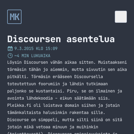
MK
Discoursen asentelua
9.3.2015 KLO 15:09
~4 MIN LUKUAIKA
Löysin Discoursen vähän aikaa sitten. Muistaakseni
törmäsin tähän jo aiemmin, mutta sivuutin sen aika
pitkälti. Törmäsin erääseen Discoursella
toteutettuun foorumiin ja lähdin tutkimaan
paljonko se kustantaisi. Piru, se on ilmainen ja
avointa lähdekoodia – eikun säätämään siis.
Pleikka.fi
oli loistava domain siihen ja jotain
tämänkaltaista halusinkin rakentaa sille.
Discourse on simppeli, mutta silti siinä on sitä
jotain mikä vetoaa minuun ja muihinkin