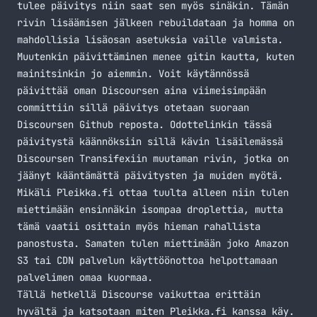
tulee päivitys niin saat sen myös sinäkin. Tämän
rivin lisäämisen jälkeen rebuildataan ja homma on
mahdollisia lisäosan asetuksia vaille valmista.
Muutenkin päivittäminen menee gitin kautta, kuten
mainitsinkin jo aiemmin. Voit käytännössä
päivittää oman Discoursen aina viimeisimpään
committiin sillä päivitys otetaan suoraan
Discoursen
Github reposta
. Odottelinkin tässä
päivitystä käännöksiin sillä kävin lisäilemässä
Discoursen Transifexiin muutaman rivin, jotka on
jäänyt kääntämättä päivitysten ja muiden myötä.
Mikäli Pleikka.fi ottaa tuulta alleen niin tulen
miettimään ensinnäkin isompaa droplettia, mutta
tämä vaatii osittain myös hieman rahallista
panostusta. Samaten tulen miettimään joko Amazon
S3 tai CDN palvelun käyttöönottoa helpottamaan
palvelimen omaa kuormaa.
Tällä hetkellä Discourse vaikuttaa erittäin
hyvältä ja katsotaan miten Pleikka.fi kanssa käy.