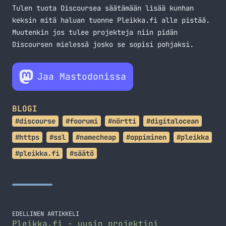
Tulen tuota Discoursea säätämään lisää kunhan
keksin mitä haluan tuonne Pleikka.fi alle pistää.
Muutenkin jos tulee projekteja niin pidän
Discoursen mielessä josko se sopisi pohjaksi.
Jaa Mastodonissa
BLOGI
#discourse
#foorumi
#nörtti
#digitalocean
#https
#ssl
#namecheap
#oppiminen
#pleikka
#pleikka.fi
#säätö
EDELLINEN ARTIKKELI
Pleikka.fi - uusin projektini