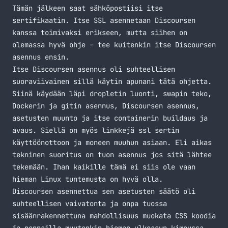
Tämän jälkeen saat sähköpostiisi itse
sertifikaatin. Itse SSL asennetaan Discoursen
kanssa toimivaksi erikseen, mutta siihen on
olemassa hyvä
ohje
– tee kuitenkin itse Discoursen
asennus ensin.
Itse Discoursen asennus oli suhteellisen
suoraviivainen sillä käytin apunani tätä
ohjetta
.
Siinä käydään läpi dropletin luonti, swapin teko,
Dockerin ja gitin asennus, Discoursen asennus,
asetusten muunto ja itse containerin buildaus ja
avaus. Siellä on myös linkkejä ssl sertin
käyttöönottoon ja moneen muuhun asiaan. Eli aikas
tekninen suoritus on tuon asennus jos sitä lähtee
tekemään. Ihan kaikille tämä ei siis ole vaan
hieman Linux tuntemusta on hyvä olla.
Discoursen asennettua sen asetusten säätö oli
suhteellisen vaivatonta ja onpa tuossa
sisäänrakennettuna mahdollisuus muokata CSS koodia