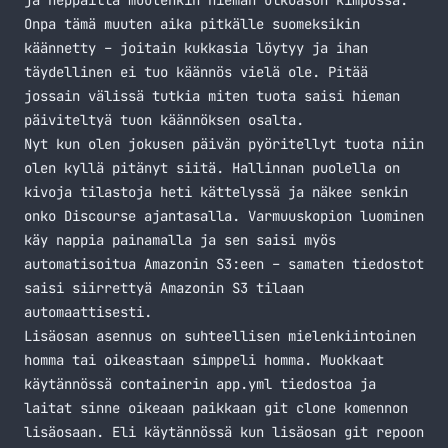
ja neppailla muutenkin hieman ulkoasun kimpussa.
Onpa tämä muuten aika pitkälle suomeksikin
käännetty – joitain kukkasia löytyy ja ihan
täydellinen ei tuo käännös vielä ole. Pitää
jossain välissä tutkia miten tuota saisi hieman
päiviteltyä tuon käännöksen osalta.
Nyt kun olen jokusen päivän pyöritellyt tuota niin
olen kyllä pitänyt siitä. Hallinnan puolella on
kivoja tilastoja heti kättelyssä ja näkee senkin
onko Discourse ajantasalla. Varmuuskopion luominen
käy nappia painamalla ja sen saisi myös
automatisoitua Amazonin S3:een – samaten tiedostot
saisi siirrettyä Amazonin S3 tilaan
automaattisesti.
Lisäosan asennus on suhteellisen mielenkiintoinen
homma tai oikeastaan simppeli homma. Muokkaat
käytännössä containerin app.yml tiedostoa ja
laitat sinne oikeaan paikkaan git clone komennon
lisäosaan. Eli käytännössä kun lisäosan git repoon