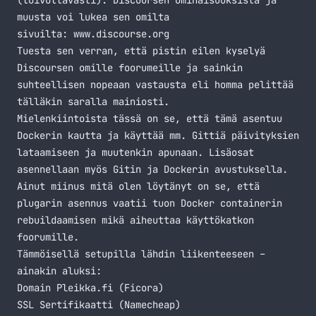
(toivottavasti). Discoursen ominaisuuksista ja
muusta voi lukea sen omilta
sivuilta:
www.discourse.org
Tuesta sen verran, että pistin eilen kyselyä
Discoursen omille foorumeille ja sainkin
suhteellisen nopeaan vastausta eli homma pelittää
tälläkin saralla mainiosti.
Mielenkiintoista tässä on se, että tämä asentuu
Dockerin kautta ja käyttää mm. Gittiä päivityksien
lataamiseen ja muutenkin apunaan. Lisäosat
asennellaan myös Gitin ja Dockerin avustuksella.
Ainut miinus mitä olen löytänyt on se, että
plugarin asennus vaatii tuon Docker containerin
rebuildaamisen mikä aiheuttaa käyttökatkon
foorumille.
Tämmöisellä setupilla lähdin liikenteeseen –
ainakin aluksi:
Domain Pleikka.fi (
Ficora
)
SSL Sertifikaatti (
Namecheap
)