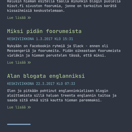
Halusin hieman esitellä täällä minunkin blogin puolella
Kisut.fi sivuston foorumia, jonne on tarkoitus kerätä
kissaihmisiä keskustelemaan.
Lue lisää
Miksi pidän foorumeista
KESKIVIIKKONA 1.3.2017 KLO 15:31
Nykyään on Facebookin ryhmiä ja Slack - ennen oli
Messengeriä ja foorumeita. Pidän oikeastaan foorumeista
vieläkin ja hieman perustelen tässä, että miksi.
Lue lisää
Alan blogata englanniksi
KESKIVIIKKONA 22.3.2017 KLO 07:33
Olen jo pitkään pohtinut englanninkielisen blogin
aloittamista sillä haluan treenta englannin taitoa ja
saada sitä ehkä sitä kautta hieman paremmaksi.
Lue lisää