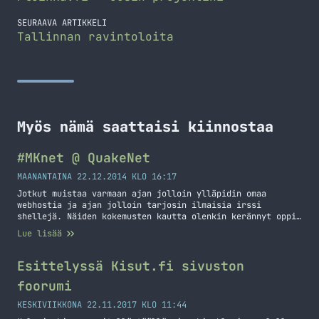
SEURAAVA ARTIKKELI
Tallinnan ravintoloita
Myös nämä saattaisi kiinnostaa
#MKnet @ QuakeNet
MAANANTAINA 22.12.2014 KLO 16:17
Jotkut muistaa varmaan ajan jolloin ylläpidin omaa
webhostia ja ajan jolloin tarjosin ilmaisia irssi
shellejä. Näiden kokemusten kautta olenkin kerännyt oppia
ja tietoa itselleni tätä päivää varten. Nämä ilmaiset
Lue lisää
projektit ovat mahdollistaneet sellaisen oppimisen mihin
en muuten olisi välttämättä tilaisuutta saanut. Olkoon
tämä alku teille kaikille ilmaisena vinkkinä: Säätäkää,
Esittelyssä Kisut.fi sivuston
kokeilkaa ja yrittäkää! Takaisin otsikon mukaiseen… Jatka
foorumi
lukemista #MKnet @ QuakeNet
KESKIVIIKKONA 22.11.2017 KLO 11:44