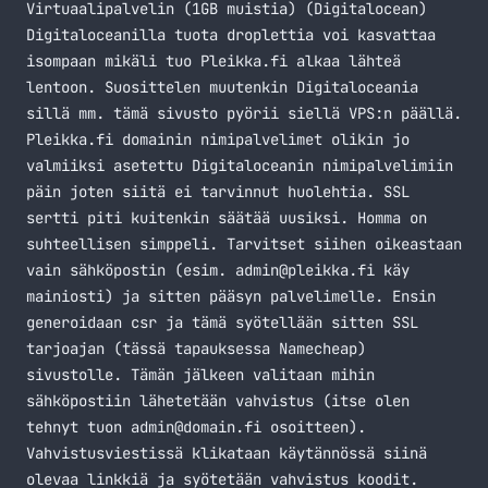
Virtuaalipalvelin (1GB muistia) (
Digitalocean
)
Digitaloceanilla tuota droplettia voi kasvattaa
isompaan mikäli tuo Pleikka.fi alkaa lähteä
lentoon. Suosittelen muutenkin Digitaloceania
sillä mm. tämä sivusto pyörii siellä VPS:n päällä.
Pleikka.fi domainin nimipalvelimet olikin jo
valmiiksi asetettu Digitaloceanin nimipalvelimiin
päin joten siitä ei tarvinnut huolehtia. SSL
sertti piti kuitenkin säätää uusiksi. Homma on
suhteellisen simppeli. Tarvitset siihen oikeastaan
vain sähköpostin (esim.
admin@pleikka.fi
käy
mainiosti) ja sitten pääsyn palvelimelle. Ensin
generoidaan csr ja tämä syötellään sitten SSL
tarjoajan (tässä tapauksessa Namecheap)
sivustolle. Tämän jälkeen valitaan mihin
sähköpostiin lähetetään vahvistus (itse olen
tehnyt tuon
admin@domain.fi
osoitteen).
Vahvistusviestissä klikataan käytännössä siinä
olevaa linkkiä ja syötetään vahvistus koodit.