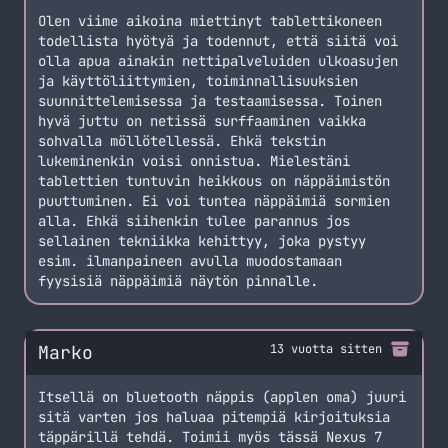
Olen viime aikoina miettinyt tablettikoneen
todellista hyötyä ja todennut, että siitä voi
olla apua ainakin nettipalveluiden ulkoasujen
ja käyttöliittymien, toiminnallisuuksien
suunnittelemisessa ja testaamisessa. Toinen
hyvä juttu on netissä surffaaminen vaikka
sohvalla möllötellessä. Ehkä tekstin
lukeminenkin voisi onnistua. Mielestäni
tablettien tuntuvin heikkous on näppäimistön
puuttuminen. Ei voi tuntea näppäimiä sormien
alla. Ehkä siihenkin tulee parannus jos
sellainen tekniikka kehittyy, joka pystyy
esim. ilmanpaineen avulla muodostamaan
fyysisiä näppäimiä näytön pinnalle.
Marko
13 vuotta sitten
Itsellä on bluetooth näppis (applen oma) juuri
sitä varten jos haluaa pitempiä kirjoituksia
täppärillä tehdä. Toimii myös tässä Nexus 7