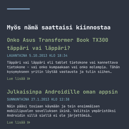
Myös nämä saattaisi kiinnostaa
Onko Asus Transformer Book TX300
täppäri vai läppäri?
LAUANTAINA 5.10.2013 KLO 18:34
Täppäri vai läppäri eli tablet tietokone vai kannettava
tietokone – vai onko kumpaakaan vai onko molempia. Tähän
kysymykseen yritin löytää vastausta ja tulin siihen
ratkaisuun, että tämä on enemmän läppäri kuin täppäri.
Lue lisää
Koneen erikoisuushan on se, että tässä on irroitettava
näyttö ja näppäimistö toimii telakkana. Näyttöön on
”survottu” erittäin ansiokkaasti näytönohjain,
Julkaisinpa Androidille oman appsin
prosessori, ssd -levy, muistit,… Jatka lukemista Onko
Asus Transformer Book TX300 täppäri vai läppäri?
SUNNUNTAINA 27.1.2013 KLO 12:38
Näin pääsi tosiaan käymään ja tein ensimmäisen
mobiilipuolen sovelluksen ikinä. Valitsin ympäristöksi
Androidin sillä siellä ei ole järjettömiä
kehittämiskustannuksia siitä, että voit julkaista
Lue lisää
sovelluksen. Googlen Play kauppaan piti pistää 25