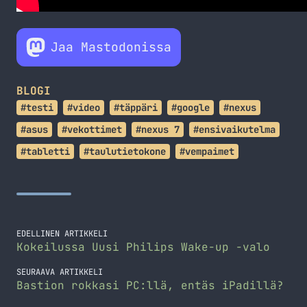
Jaa Mastodonissa
BLOGI
#testi
#video
#täppäri
#google
#nexus
#asus
#vekottimet
#nexus 7
#ensivaikutelma
#tabletti
#taulutietokone
#vempaimet
EDELLINEN ARTIKKELI
Kokeilussa Uusi Philips Wake-up -valo
SEURAAVA ARTIKKELI
Bastion rokkasi PC:llä, entäs iPadillä?