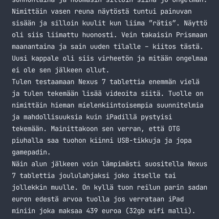
Nimittäin vasen reuna näytöstä tuntui painuvan
sisään ja silloin kuulit kun liima ”rätis”. Näyttö
oli siis liimattu huonosti. Vein takaisin Prismaan
maanantaina ja sain uuden tilalle – kiitos tästä.
Uusi kappale oli siis virheetön ja mitään ongelmaa
ei ole sen jälkeen ollut.
Tulen testaamaan Nexus 7 tablettia enemmän vielä
ja tulen tekemään lisää videoita siitä. Tuolle on
nimittäin hieman mielenkiintoisempia suunnitelmia
ja mahdollisuuksia kuin iPadillä pystyisi
tekemään. Mainittakoon sen verran, että OTG
piuhalla saa tuohon kiinni USB-tikkuja ja jopa
gamepadin.
Näin alun jälkeen voin lämpimästi suositella Nexus
7 tablettia joululahjaksi joko itselle tai
jollekkin muulle. On kyllä tuon reilun parin sadan
euron edestä arvoa tuolla jos verrataan iPad
miniin joka maksaa 439 euroa (32gb wifi malli).