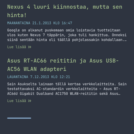
dollaria, mutta katsotaan josko sen saisi tienattua
takaisin joskus. Androidin valitsin myös siksi, koska
Nexus 4 luuri kiinnostaa, mutta sen
halusin tehdä jotain Nexus 7 täppärille ja olen Eclipseä
hinta!
käyttänyt kouluaikoina… Jatka lukemista Julkaisinpa
Androidille oman appsin
MAANANTAINA 21.1.2013 KLO 16:47
Google on alkanut puskemaan omia loistavia tuotteitaan
ulos kuten Nexus 7 täppärin, joka tuli hankittua. Onneksi
siinä sentään hinta oli täällä pohjolassakin kohdallaan.
LG:n valmistama Googlen Nexus 4 kännykkä taas onkin aivan
Lue lisää
toinen tarina. Otetaan kuitenkin ensin hieman teknistä
tietoa tästä puhelimesta esiin. Puhelin on 4.7 tuuman
näytöllä varustettu ja sen resoluutio on 1280×768 eli…
Asus RT-AC66 reititin ja Asus USB-
Jatka lukemista Nexus 4 luuri kiinnostaa, mutta sen
AC56 WLAN adapteri
hinta!
LAUANTAINA 7.12.2013 KLO 12:21
Sain Asukselta lainaan tällä kertaa verkkolaitteita. Sain
testattavaksi AC-standardin verkkolaitteita – Asus RT-
AC66U Gigabit Dualband AC1750 WLAN-reititin sekä Asus
USB-AC56 kaksitaajuuksinen N1200 USB3.0 WLAN-adapteri.
Lue lisää
Tarkoituksena oli, että vertaan AC-standardin nopeutta
omaan nykyiseen verkkooni verrattuna. Oma verkkoni on
tällä hetkellä hieman monimutkainen simppelisti
selitettäväksi, mutta sanotaanko näin, että langaton
verkko NATattuna ja standardina on N-standardi. Eli saan
suhteellisen… Jatka lukemista Asus RT-AC66 reititin ja
Asus USB-AC56 WLAN adapteri