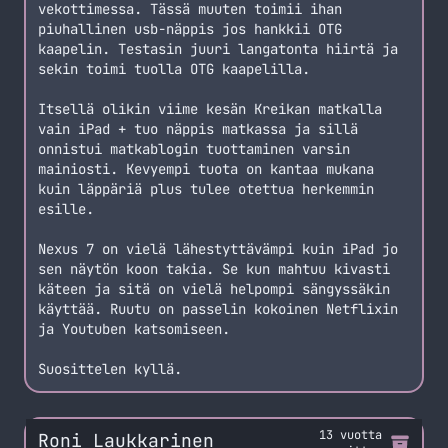
vekottimessa. Tässä muuten toimii ihan
piuhallinen usb-näppis jos hankkii OTG
kaapelin. Testasin juuri langatonta hiirtä ja
sekin toimi tuolla OTG kaapelilla.
Itsellä olikin viime kesän Kreikan matkalla
vain iPad + tuo näppis matkassa ja sillä
onnistui matkablogin tuottaminen varsin
mainiosti. Kevyempi tuota on kantaa mukana
kuin läppäriä plus tulee otettua herkemmin
esille.
Nexus 7 on vielä lähestyttävämpi kuin iPad jo
sen näytön koon takia. Se kun mahtuu kivasti
käteen ja sitä on vielä helpompi sängyssäkin
käyttää. Ruutu on passelin kokoinen Netflixin
ja Youtuben katsomiseen.
Suosittelen kyllä.
13 vuotta
Roni Laukkarinen