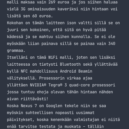
malli maksaa vain 269 euroa ja jos siihen haluaa
vielä 3G ominaisuuden kaveriksi niin hintaan voi
lisätä sen 60 euroa.
Kokohan on tämän laitteen ison valtti sillä se on
juuri sen kokoinen, että sitä on hyvä pitää
kädessä ja se mahtuu siihen kunnolla. Se ei ole
myöskään liian painava sillä se painaa vain 340
grammaa.
Itselläni on tämä WiFi malli, joten sen lisäksi
laitteessa on tietysti Bluetooth sekä yllättävää
kyllä NFC mahdollisuus Android Beamin
välityksellä. Prosessorin virkaa ajaa
yllättäen NVIDIA® Tegra® 3 quad-core prosessori
jossa tuntuu ehoja olevan tähän hintaan nähden
aivan riittävästi!
Koska Nexus 7 on Googlen tekele niin se saa
myöskin suhteellisen nopeasti uusimmat
päivitykset, koska kenenkään valmistajan ei niitä
enää tarvitse testata ja muokata – tällöin