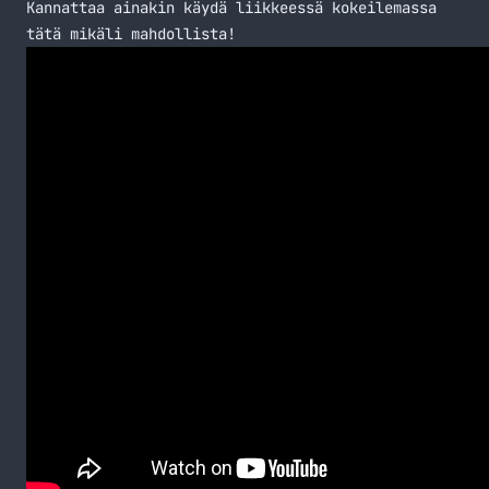
Kannattaa ainakin käydä liikkeessä kokeilemassa
tätä mikäli mahdollista!