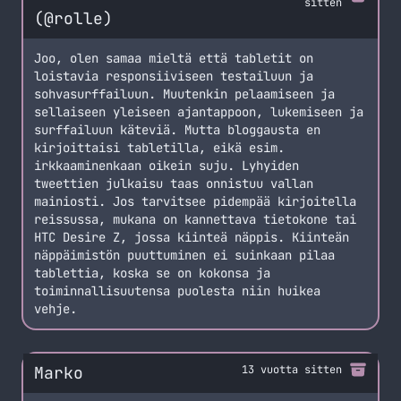
sitten
(@rolle)
Joo, olen samaa mieltä että tabletit on
loistavia responsiiviseen testailuun ja
sohvasurffailuun. Muutenkin pelaamiseen ja
sellaiseen yleiseen ajantappoon, lukemiseen ja
surffailuun käteviä. Mutta bloggausta en
kirjoittaisi tabletilla, eikä esim.
irkkaaminenkaan oikein suju. Lyhyiden
tweettien julkaisu taas onnistuu vallan
mainiosti. Jos tarvitsee pidempää kirjoitella
reissussa, mukana on kannettava tietokone tai
HTC Desire Z, jossa kiinteä näppis. Kiinteän
näppäimistön puuttuminen ei suinkaan pilaa
tablettia, koska se on kokonsa ja
toiminnallisuutensa puolesta niin huikea
vehje.
Marko
13 vuotta sitten