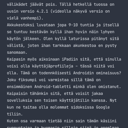
välikädet jäävät pois. Tällä hetkellä tuossa on
uusin versio 4.2.1 (videolla näkyvä versio on
vielä vanhempi).
Akkukestoksi luvataan jopa 9-10 tuntia ja itsellä
se tuntuu kestävän kyllä ihan hyvin näin lyhyen
käytön jälkeen. Olen kyllä laturissa pitänyt sitä
välistä, joten ihan tarkkaan akunkestoa en pysty
sanomaan.
Kaipasin myös aikoinaan iPadiin sitä, että sinulla
voisi olla käyttäjäprofiileja – tässä niitä voi
olla. Tämä on todennköisesti Androidin ominaisuus?
Joku fiksumpi voi varmistaa sillä tämä on
ensimmäinen Android-tabletti minkä olen omistanut.
Kaipaisin tähänkin sitä, että voisit jakaa
sovelluksia sen toisen käyttäjätilin kanssa. Nyt
kun ne taitaa olla molemmat sidoksissa Google
tiliin.
Kuten osa varmaan tietää niin sain tämän käsiini
sunnuntaina ja huomasin silloin siinä jo ongelman.