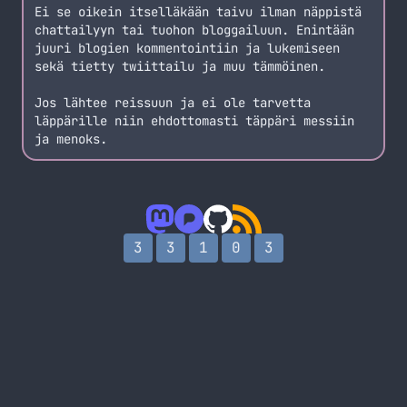
Ei se oikein itselläkään taivu ilman näppistä
chattailyyn tai tuohon bloggailuun. Enintään
juuri blogien kommentointiin ja lukemiseen
sekä tietty twiittailu ja muu tämmöinen.
Jos lähtee reissuun ja ei ole tarvetta
läppärille niin ehdottomasti täppäri messiin
ja menoks.
3
3
1
0
3