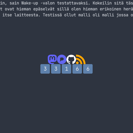
in, sain Wake-up -valon testattavaksi. Kokeilin sitä täs
t ovat hieman epäselvät sillä olen hieman erikoinen herä
 itse laitteesta. Testissä ollut malli oli malli jossa o
is toimiakseen iPhonen ja ilmaisen Wake-up sovelluksen A
Jatka lukemista Kokeilussa Uusi Philips Wake-up -valo
3
3
1
6
6