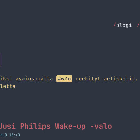
/
blogi
/
aikki avainsanalla
merkityt artikkelit. 
#valo
letta.
Uusi Philips Wake-up -valo
 KLO 18:40