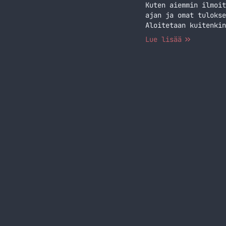
Kuten aiemmin ilmoit
ajan ja omat tulokse
Aloitetaan kuitenkin
tämä malli vaatii si
Lue lisää
Sovelluksella saat… 