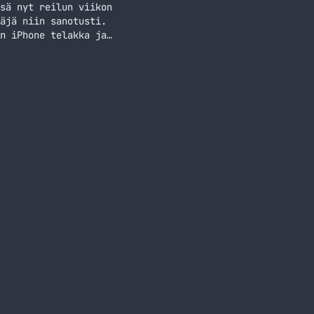
sä nyt reilun viikon
äjä niin sanotusti.
n iPhone telakka ja
pp Storesta.