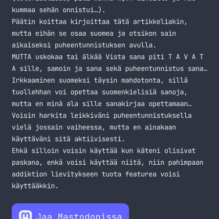
kummaa sehän onnistui…).
Päätin koittaa kirjoittaa tätä artikkeliakin,
mutta eihän se osaa suomea ja otsikon sain
aikaiseksi puheentunnistuksen avulla.
MUTTA uskokaa tai älkää Vista sana piti T A V A T
A sille, samoin ja sana sekä puheentunnistus sana…
Irkkaaminen suomeksi täysin mahdotonta, sillä
tuollehhan voi opettaa suomenkielisiä sanoja,
mutta en minä ala sille sanakirjaa opettamaan…
Voisin harkita leikkiväni puheentunnistuksella
vielä jossain vaiheessa, mutta en ainakaan
käyttäväni sitä aktiivisesti.
Ehkä silloin voisin käyttää kun käteni olisivat
paskana, enkä voisi käyttää niitä, niin pahimpaan
addiktion lievitykseen tuota featurea voisi
käyttääkkin.
Jaa Mastodonissa