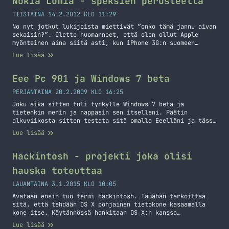
Nokia Lumia - speksien perusteella
TIISTAINA 14.2.2012 KLO 11:29
No nyt jotkut lukijoista miettivät ”onko tämä jannu aivan
sekaisin?”. Olette huomanneet, että olen ollut Apple
myönteinen aina siitä asti, kun iPhone 3G:n suomeen
tulosta alettiin huhuta. Nyt kuitenkin puhutaan Nokiasta,
Lue lisää
ei Androidista eikä Applesta vaan Nokian uusista Lumia
puhelimista. Koko tämä ajatus lähti tuosta alla olevasta
Tweetistä liikkeelle. [tweet
Eee Pc 901 ja Windows 7 beta
https://twitter.com/MarkoK/status/169017975213535232]
Löysin Lumioita kaksi kappaletta… Jatka lukemista Nokia
PERJANTAINA 20.2.2009 KLO 16:25
Lumia – speksien perusteella
Joku aika sitten tuli tyrkylle Windows 7 beta ja
tietenkin menin ja nappasin sen itselleni. Päätin
alkuviikosta sitten testata sitä omalla Eeelläni ja tässä
hieman kuvaa et millaiselta se näyttää. Löysin Eeeuserin
Lue lisää
forumeilta varsin pätevät ohjeet ja seurailin niitä ja
lopputuloksena on toimiva Windows 7 asennus omalla
Eelläni. Se häiritsee, että vaikka pienensin
Hackintosh - projekti joka olisi
asennusimagea ohjeiden… Jatka lukemista Eee Pc 901 ja
hauska toteuttaa
Windows 7 beta
LAUANTAINA 3.1.2015 KLO 10:05
Avataan ensin tuo termi hackintosh. Tämähän tarkoittaa
sitä, että tehdään OS X pohjainen tietokone kasaamalla
kone itse. Käytännössä hankitaan OS X:n kanssa
yhteensopivat osat ja pamautetaan asentaa OS X
Lue lisää