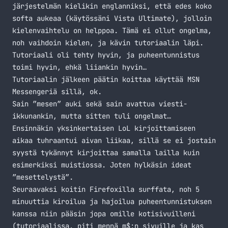
järjestelmän kielikin englanniksi, että edes koko
softa aukeaa (käytössäni Vista Ultimate), jolloin
kielenvaihtelu on helppoa. Tämä ei ollut ongelma,
noh vaihdoin kielen, ja kävin tutoriaalin läpi.
Tutoriaali oli tehty hyvin, ja puheentunnistus
toimi hyvin, ehkä liiankin hyvin…
Tutoriaalin jälkeen päätin koittaa käyttää MSN
Messengeriä sillä, ok.
Sain ”mesen” auki sekä sain avattua viesti-
ikkunankin, mutta sitten tuli ongelmat…
Ensinnäkin yksinkertaisen LoL kirjoittamiseen
aikaa tuhraantui aivan liikaa, sillä se ei jostain
syystä tykännyt kirjoittaa samalla lailla kuin
esimerkiksi muistiossa. Joten hylkäsin ideat
”mesettelystä”.
Seuraavaksi koitin Firefoxilla surffata, noh 5
minuuttia kiroilua ja hajoilua puheentunnistuksen
kanssa niin pääsin jopa omille kotisivuilleni
(tutoriaalissa, piti mennä m$:n sivuille ja kas