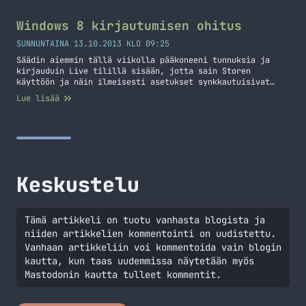
käyttöjärjestelmä ja sen jälkeen sinulla on oma
hackintosh kone. Tämähän tulee suoraan halvemmaksi, kuin
ostaa pöytäkone Applelta, mutta saat kuitenkin saman
Windows 8 kirjautumisen ohitus
käyttökokemuksen ja sinulla on vielä… Jatka lukemista
Hackintosh – projekti joka olisi hauska toteuttaa
SUNNUNTAINA 13.10.2013 KLO 09:25
Säädin aiemmin tällä viikolla pääkoneeni tunnuksia ja
kirjauduin Live tilillä sisään, jotta sain Storen
käyttöön ja näin ilmeisesti asetukset synkkautuisivat
tuonne Live tilille. No tästä sitten tuli harmillinen
Lue lisää
takaisku kun jokainen bootti alkoi kysellä tilin
salasanaa ja paikallisella tilillä näin ei ollut. Tänään
päätin sitten säätää ja tutkia miten pääsisin eroon tästä
kirjautumisesta. Alla onkin… Jatka lukemista Windows 8
kirjautumisen ohitus
Keskustelu
Tämä artikkeli on tuotu vanhasta blogista ja
niiden artikkelien kommentointi on uudistettu.
Vanhaan artikkeliin voi kommentoida vain blogin
kautta, kun taas uudemmissa näytetään myös
Mastodonin kautta tulleet kommentit.