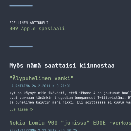
EDELLINEN ARTIKKELI
009 Apple spesiaali
Myös nämä saattaisi kiinnostaa
"Älypuhelimen vanki"
LAUANTAINA 26.2.2011 KLO 21:01
Nyt on käynyt niin ikävästi, että iPhone 4 on joutunut huol
ovat varmaan tämänkin tragedian bonganneet Twitteristäni. E
ja puhelimen kaiutin meni rikki. Eli soittaessa ei kuulu va
mitään. Muutenhan puhelin toimii normaalisti. Syytäkään täl
Lue lisää
huoltoonhan tämä piti kiikuttaa. Eli tässä kirjoituksessa t
”Älypuhelimen vanki”
Nokia Lumia 900 "jumissa" EDGE -verko
KESKIVIIKKONA 7.11.2012 KLO 08:25