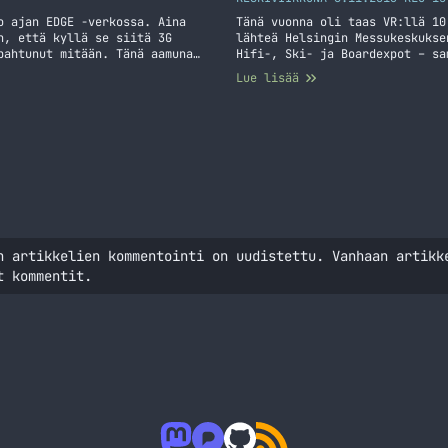
o ajan EDGE -verkossa. Aina
Tänä vuonna oli taas VR:llä 10
n, että kyllä se siitä 3G
lähteä Helsingin Messukeskukse
pahtunut mitään. Tänä aamuna
Hifi-, Ski- ja Boardexpot – sa
paikallaan ja 3G tai HDSPA
Tällä kertaa sainkin liput DNA
Lue lisää
900 ”jumissa” EDGE -verkossa
tutkailla Digiexpojen twiittiv
vuonna 2013
n artikkelien kommentointi on uudistettu. Vanhaan artikk
t kommentit.