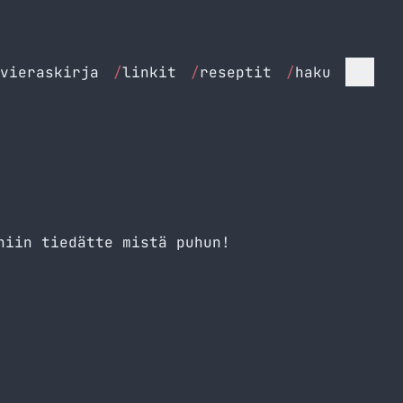
vieraskirja
/
linkit
/
reseptit
/
haku
niin tiedätte mistä puhun!