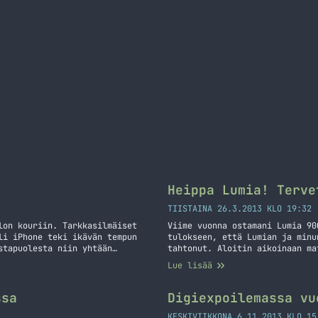
Heippa Lumia! Terve
TIISTAINA 26.3.2013 KLO 19:32
lon kouriin. Tarkkasilmäiset
Viime vuonna ostamani Lumia 90
li iPhone teki ikävän tempun
tulokseen, että Lumian ja minu
stapuolesta niin yhtään
tahtonut. Aloitin aikoinaan ma
le ilmiölle ei löytynyt, joten
Nokia enää vakuuta minua. Tämä
Lue lisää
ulen… Jatka lukemista
palata takaisin Nokian kelkkaa
Tervetuloa takaisin iPhone 4!
ssa
Digiexpoilemassa vu
KESKIVIIKKONA 6.11.2013 KLO 15