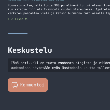
Huomasin eilen, että Lumia 900 puhelimeni tuntui olevan kok
kun katsoin niin oli E-symboli ruudun yläreunassa. Ajatteli
verkkoon pompahtaa vielä ja katson huomenna onko asialla ta
katsoin uudelleen ja siellähän se E-symboli nökötti omalla 
Lue lisää
verkosta ei ollut tietoakaan.… Jatka lukemista Nokia Lumia 
Keskustelu
Tämä artikkeli on tuotu vanhasta blogista ja niide
uudemmissa näytetään myös Mastodonin kautta tullee
Kommentoi