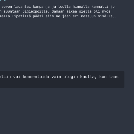
 euron lauantai kampanja ja tuolla hinnalla kannatti jo
n suuntaan Digiexpoille. Samaan aikaa siellä oli myös
malla lipetillä pääsi siis neljään eri messuun sisälle.
:lta, joten iso kiitos heille vielä siitä! Voitte muuten
irtaani tuosta aiemmasta… Jatka lukemista Digiexpoilemassa
eliin voi kommentoida vain blogin kautta, kun taas