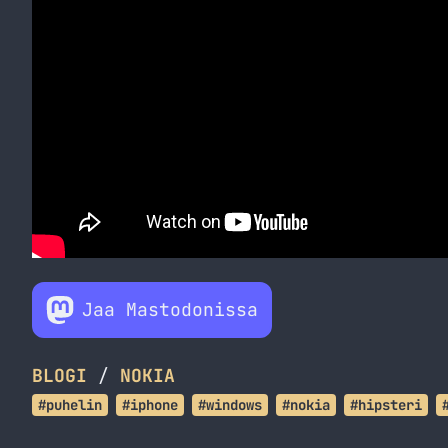
Jaa Mastodonissa
BLOGI
/
NOKIA
#puhelin
#iphone
#windows
#nokia
#hipsteri