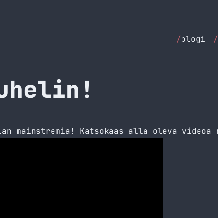
/
blogi
/
uhelin!
ian mainstremia! Katsokaas alla oleva videoa 