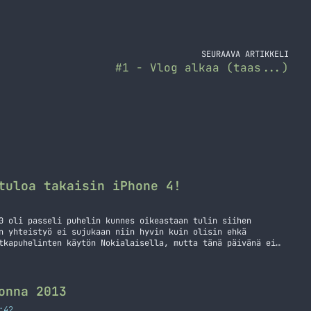
SEURAAVA ARTIKKELI
#1 - Vlog alkaa (taas...)
tuloa takaisin iPhone 4!
0 oli passeli puhelin kunnes oikeastaan tulin siihen
n yhteistyö ei sujukaan niin hyvin kuin olisin ehkä
tkapuhelinten käytön Nokialaisella, mutta tänä päivänä ei
 Lumia 900 puhelin olikin pieni kokeilu siitä voisinko
n. Vastaus on siis… Jatka lukemista Heippa Lumia!
onna 2013
:42