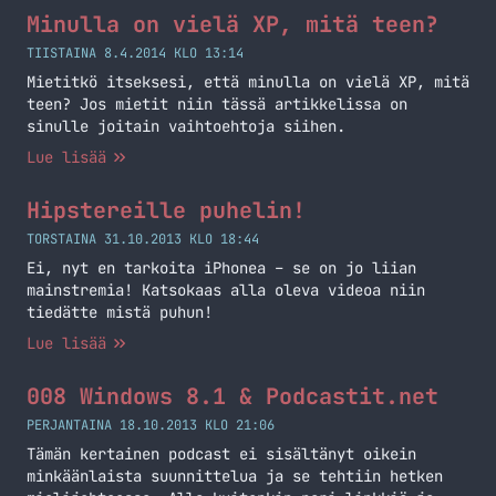
jälkeen sinulla on oma hackintosh kone. Tämähän
Minulla on vielä XP, mitä teen?
tulee suoraan halvemmaksi, kuin ostaa pöytäkone
Applelta, mutta saat kuitenkin saman
TIISTAINA 8.4.2014 KLO 13:14
käyttökokemuksen ja sinulla on vielä… Jatka
Mietitkö itseksesi, että minulla on vielä XP, mitä
lukemista Hackintosh – projekti joka olisi hauska
teen? Jos mietit niin tässä artikkelissa on
toteuttaa
sinulle joitain vaihtoehtoja siihen.
Lue lisää
Hipstereille puhelin!
TORSTAINA 31.10.2013 KLO 18:44
Ei, nyt en tarkoita iPhonea – se on jo liian
mainstremia! Katsokaas alla oleva videoa niin
tiedätte mistä puhun!
Lue lisää
008 Windows 8.1 & Podcastit.net
PERJANTAINA 18.10.2013 KLO 21:06
Tämän kertainen podcast ei sisältänyt oikein
minkäänlaista suunnittelua ja se tehtiin hetken