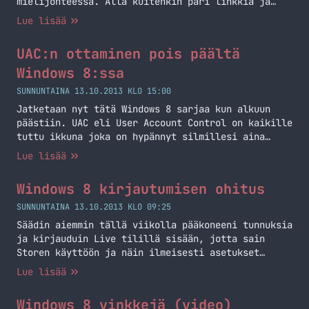
mielijohteessa. Alla kuitenkin pari linkkiä ja
aiheet. Windows 8.1 Uusia ominaisuuksia mm.
Lue lisää
taustakuva starttinäyttöön sekä kirjautuminen
suoraan työpöydälle Linkki:
UAC:n ottaminen pois päältä
http://windows.microsoft.com/fi-fi/windows-8/meet
Podcastit.net Suomalainen podcast-hakemisto
Windows 8:ssa
Ilmoittele suomalaisia podcasteja Kerro vinkkejä
SUNNUNTAINA 13.10.2013 KLO 15:00
ja featureja Linkki: http://podcastit.net Lopetus
Jatketaan nyt tätä Windows 8 sarjaa kun alkuun
Podcast löytyy iTunesista, hakusanalla
päästiin. UAC eli User Account Control on kaikille
markokaartinen ja linkit löytyy valikon Podcast…
tuttu ikkuna joka on hypännyt silmillesi aina
Jatka lukemista 008 Windows 8.1 & Podcastit.net
Windows Vistasta lähtien. Tämä ikkuna tulee aina
Lue lisää
kun haluat asentaa jotain ja pakottaa sinut
tiedostamaan sen, että olet oikeasti asentamassa
Windows 8 kirjautumisen ohitus
nyt jotain mikä voi mahdollisesti muuttaa koneen
asetuksia yms. Mikäli tiedät mitä… Jatka lukemista
SUNNUNTAINA 13.10.2013 KLO 09:25
UAC:n ottaminen pois päältä Windows 8:ssa
Säädin aiemmin tällä viikolla pääkoneeni tunnuksia
ja kirjauduin Live tilillä sisään, jotta sain
Storen käyttöön ja näin ilmeisesti asetukset
synkkautuisivat tuonne Live tilille. No tästä
Lue lisää
sitten tuli harmillinen takaisku kun jokainen
bootti alkoi kysellä tilin salasanaa ja
Windows 8 vinkkejä (video)
paikallisella tilillä näin ei ollut. Tänään päätin