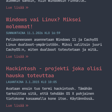
aiemmin sanoin, niin Windowsin rinnalle
asennellaan CachyOS ja näin tapahtui tässä
Lue lisää
tiistaina iltapuhteiksi. Katsotaan hieman mihin
asti on päästy parina iltana ja mitä on tullut
Windows vai Linux? Miksei
vastaan tähän mennessä.
molemmat!
SUNNUNTAINA 11.1.2026 KLO 16:59
Pelikoneeseen asennetaan Windows 11 ja CachyOS
Linux dualboot-ympäristöön. Miksi valitsin juuri
CachyOS:n, miten dualboot toteutetaan ja mitä
haasteita edessä? Seuraa projektin etenemistä
Lue lisää
artikkelisarjassa.
Hackintosh - projekti joka olisi
hauska toteuttaa
LAUANTAINA 3.1.2015 KLO 10:05
Avataan ensin tuo termi hackintosh. Tämähän
tarkoittaa sitä, että tehdään OS X pohjainen
tietokone kasaamalla kone itse. Käytännössä
hankitaan OS X:n kanssa yhteensopivat osat ja
Lue lisää
pamautetaan asentaa OS X käyttöjärjestelmä ja sen