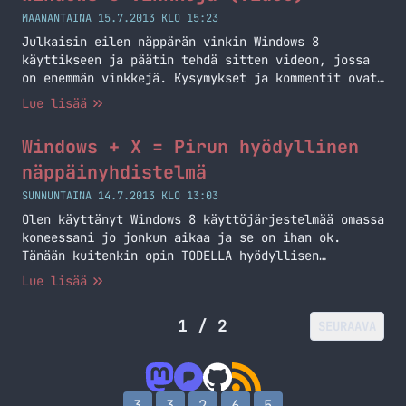
sitten säätää ja tutkia miten pääsisin eroon tästä
MAANANTAINA 15.7.2013 KLO 15:23
kirjautumisesta. Alla onkin… Jatka lukemista
Julkaisin eilen näppärän vinkin Windows 8
Windows 8 kirjautumisen ohitus
käyttikseen ja päätin tehdä sitten videon, jossa
on enemmän vinkkejä. Kysymykset ja kommentit ovat
aina tervetulleita ja mikäli haluatte nähdä lisää
Lue lisää
niin kommentoi ja kerro mitä haluaisit nähdä.
Videot tulevat muuten Youtubeen aikaisemmin, kuin
Windows + X = Pirun hyödyllinen
tänne – tilaa siis kanavani. Editori hiljensi
ääntä jostain syystä, pitänee ensi kerralla säätää
näppäinyhdistelmä
hieman… Jatka lukemista Windows 8 vinkkejä (video)
SUNNUNTAINA 14.7.2013 KLO 13:03
Olen käyttänyt Windows 8 käyttöjärjestelmää omassa
koneessani jo jonkun aikaa ja se on ihan ok.
Tänään kuitenkin opin TODELLA hyödyllisen
näppäinyhdistelmän. Windows näppäin + X -näppäin
Lue lisää
aukaisee vasempaan alanurkkaan aivan älyttömän
hyvän valikon (kts. kuva oikealta). Tästä pääsen
1 / 2
SEURAAVA
käytännössä kaikkiin tarvitsemiini asioihin
helposti ja näin minun ei tarvitse kiertää
valikoiden kautta. Jaan tämän vinkin täällä… Jatka
lukemista Windows + X = Pirun hyödyllinen
näppäinyhdistelmä
3
3
2
6
5