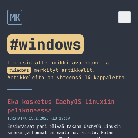
MK
#windows
Listasin alle kaikki avainsanalla
merkityt artikkelit.
#windows
Artikkeleita on yhteensä
14
kappaletta.
Eka kosketus CachyOS Linuxiin
pelikoneessa
TORSTAINA 15.1.2026 KLO 19:59
Ensimmäiset pari päivää takana CachyOS Linuxin
kanssa ja hommat on saatu ns. alulle. Kuten