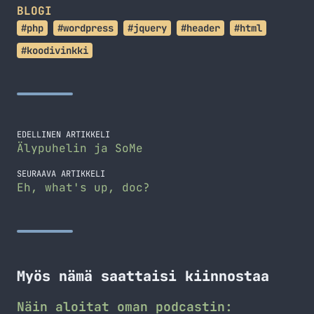
BLOGI
#php
#wordpress
#jquery
#header
#html
#koodivinkki
EDELLINEN ARTIKKELI
Älypuhelin ja SoMe
SEURAAVA ARTIKKELI
Eh, what's up, doc?
Myös nämä saattaisi kiinnostaa
Näin aloitat oman podcastin: