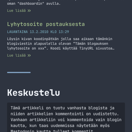
oman "dashboardin" avulla.
Lue lisää
Lyhytosoite postauksesta
LAUANTAINA 13.2.2010 KLO 13:29
Löysin kivan koodinpätkän jolla saa aikaan tämänkin
blogiviestin alapuolella olevan ”Tämän blogauksen
lyhytosoite on xxx”. Koodi käyttää TinyURL sivustoa
avukseen. Aluksi laita seuraava koodinpätkä
Lue lisää
teemakansiossa olevaan functions.php tiedostoon (jos ei
ole niin luo ko. tiedosto) <?php function
getTinyUrl($url) { $tinyurl =
file_get_contents("http://tinyurl.com/api-create.php?
url=".$url); return $tinyurl; } ?> Kyseinen funktio hakee
tinyurlin osoitteesta lyhytosoitteen postistasi kun
käytät… Jatka lukemista Lyhytosoite postauksesta
Keskustelu
Tämä artikkeli on tuotu vanhasta blogista ja
niiden artikkelien kommentointi on uudistettu.
Vanhaan artikkeliin voi kommentoida vain blogin
kautta, kun taas uudemmissa näytetään myös
Mastodonin kautta tulleet kommentit.