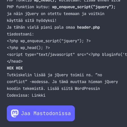
PHP funktio
wp_head();
kutsutaan. Lisää ennen sitä
PHP funktion kutsu:
wp_enqueue_script(”jquery”);
ja näin jQuery on otettu teemaan ja voitkin
käyttää sitä hyödyksi!
Ja tähän vielä pieni pala omaa
header.php
tiedostoani:
<?php wp_enqueue_script("jquery"); ?>

<?php wp_head(); ?>

<script type="text/javascript" src="<?php bloginfo('t
</head>
HOX HOX
Tutkiskelin lisää ja jQuery toimii ns. ”no
conflict” -modessa. Ja tämä muuttaa hieman jQuery
koodin tekemistä. Lisää siitä WordPressin
Codexissa:
Linkki
Jaa Mastodonissa