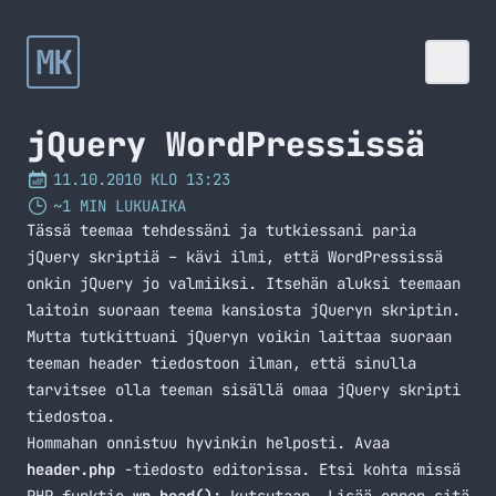
MK
jQuery WordPressissä
11.10.2010 KLO 13:23
~1 MIN LUKUAIKA
Tässä teemaa tehdessäni ja tutkiessani paria
jQuery skriptiä – kävi ilmi, että WordPressissä
onkin jQuery jo valmiiksi. Itsehän aluksi teemaan
laitoin suoraan teema kansiosta jQueryn skriptin.
Mutta tutkittuani jQueryn voikin laittaa suoraan
teeman header tiedostoon ilman, että sinulla
tarvitsee olla teeman sisällä omaa jQuery skripti
tiedostoa.
Hommahan onnistuu hyvinkin helposti. Avaa
header.php
-tiedosto editorissa. Etsi kohta missä