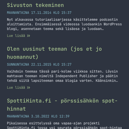
Sivuston tekeminen
MAANANTAINA 17.11.2014 KLO 15:37
Nyt alkavassa tutoriaalisarjassa käsittelemme podcastin
aloittamista. Ensimmäisessä videossa luodaankin WordPress
blogi, asennetaan teema sekä lisäosa ja luodaan
FeedBurner syöte. Lopuksi pari linkkiä teille: WordPress
Lue lisää
FeedBurner Namecheap (domaineja) Kysymyksiä sekä
kommentteja voi pistää tuonne kommenttiboxiin. Laitahan
myös oma podcast/blogi mikäli semmoista alat rakentamaan
Olen uusinut teeman (jos et jo
tai olet jo semmoisen tehnyt! Palataan seuraavassa
huomannut)
osassa!
SUNNUNTAINA 22.11.2015 KLO 15:27
Vaihdoin teemaa tässä pari-kolme viikkoa sitten. Löysin
mahtavan teeman nimeltä Independent Publisher ja päätin
tehdä siitä lapsiteeman omaa blogia varten. Käänsinkin
osittain tämän jo suomeksi aiemmin tällä viikolla ja tein
Lue lisää
pientä tuunausta sinne sun tänne. Tänään tein vielä lisää
tuunauksia ja päätin kirjoittaa tämän perinteisen
postauksen siitä, että teema on vaihtunut. Itselleni ehkä
SpottiHinta.fi - pörssisähkön spot-
isoin muutos… Jatka lukemista Olen uusinut teeman (jos et
hinnat
jo huomannut)
MAANANTAINA 3.10.2022 KLO 12:39
Pikaisessa esittelyssä oma vapaa-ajan projekti
SpottiHinta.fi jossa voi seurata pörssisähkön spot-hintaa