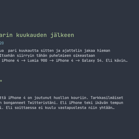
arin kuukauden jälkeen
20
tua pari kuukautta sitten ja ajattelin jakaa hieman
Itsehän siirryin tähän puhelmieen oikeastaan
 iPhone 4 -> Lumia 900 -> iPhone 4 -> Galaxy S4. Eli kävin
irissä ja totesin sen ettei se ollut minua varten ja
iaikaisesti. Tuo… Jatka lukemista Samsung Galaxy S4 parin
"
ttä iPhone 4 on joutunut huollon kouriin. Tarkkasilmäiset
n bonganneet Twitteristäni. Eli iPhone teki ikävän tempun
i. Eli soittaessa ei kuulu vastapuolesta niin yhtään
ii normaalisti. Syytäkään tälle ilmiölle ei löytynyt, joten
a. Eli tässä kirjoituksessa tulen… Jatka lukemista