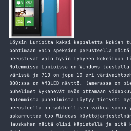
Löysin Lumioita kaksi kappaletta Nokian
t
pohtimaan vain speksien perusteella näitä
perustuvat vain hyvin lyhyeen kokeiluun l
Molemmissa Lumioissa on Windows taustalla
värissä ja 710 on jopa 10 eri värivaihtoe
800:ssa on AMOLED näyttö. Kamerassa on pi
puhelimet kykenevät myös ottamaan videoku
Molemmista puhelimista löytyy tietysti my
perusteella on suhteellisen vaikea sanoa 
askarruttaa tuo Windows käyttöjärjestelmä
Hauskahan näitä olisi käpistellä ja sitä 