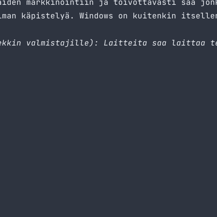
äiden markkinointiin ja toivottavasti saa jon
lman käpistelyä. Windows on kuitenkin itselle
ekkin valmistajille)
: Laitteita saa laittaa t