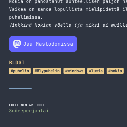
Nokia on panostanut suhteellisen paljon n
Vaikea on sanoa lopullista mielipidettä i
puhelimissa.
Vinkkinä Nokian väelle
(ja miksi ei muill
Jaa Mastodonissa
BLOGI
#puhelin
#älypuhelin
#windows
#lumia
#nokia
EDELLINEN ARTIKKELI
Snöreperjantai