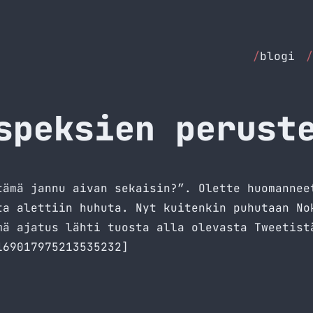
/
blogi
/
speksien perust
tämä jannu aivan sekaisin?”. Olette huomannee
ta alettiin huhuta. Nyt kuitenkin puhutaan No
mä ajatus lähti tuosta alla olevasta Tweetist
169017975213535232]