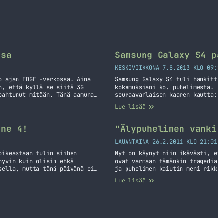
ssa
Samsung Galaxy S4 p
KESKIVIIKKONA 7.8.2013 KLO 09:
o ajan EDGE -verkossa. Aina
Samsung Galaxy S4 tuli hankit
n, että kyllä se siitä 3G
kokemuksiani ko. puhelimesta. 
pahtunut mitään. Tänä aamuna
seuraavanlaisen kaaren kautta:
paikallaan ja 3G tai HDSPA
hieman tuolla Windows Phone le
Lue lisää
900 ”jumissa” EDGE -verkossa
siirryin takaisin iPhoneen väl
kuukauden jälkeen
one 4!
"Älypuhelimen vanki
LAUANTAINA 26.2.2011 KLO 21:01
oikeastaan tulin siihen
Nyt on käynyt niin ikävästi, e
hyvin kuin olisin ehkä
ovat varmaan tämänkin tragedia
sella, mutta tänä päivänä ei
ja puhelimen kaiutin meni rikk
ni kokeilu siitä voisinko
mitään. Muutenhan puhelin toim
Lue lisää
emista Heippa Lumia!
huoltoonhan tämä piti kiikutta
”Älypuhelimen vanki”