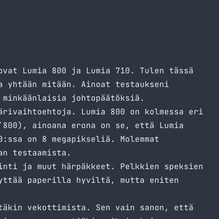
ovat Lumia 800 ja Lumia 710. Tulen tässä
a yhtään mitään. Ainoat testaukseni
 minkäänlaisia johtopäätöksiä.
ärivaihtoehtoja. Lumia 800 on kolmessa eri
’800), ainoana erona on se, että Lumia
0:ssa on 8 megapikseliä. Molemmat
an testaamista.
inti ja muut härpäkkeet. Pelkkien speksien
yttää paperilla hyviltä, mutta eniten
täkin vekottimista. Sen vain sanon, että