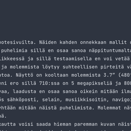
uotesivuilta
. Näiden kahden onnekkaan mallit 
 puhelimia sillä en osaa sanoa näppituntumalt
iikkeessä ja sillä testaamisella en voi vetää
 ja molemmista löytyy suhteellisen pirteitä v
htoa. Näyttö on kooltaan molemmista 3.7″ (480
eni ero sillä 710:ssa on 5 megapikseliä ja 80
vaa, laadusta en osaa sanoa oikein mitään ilm
ös sähköposti, selain, musiikkisoitin, navigo
yhtään mitään näistä puhelimista. Molemmat nä
nä.
kautta voisi saada hieman paremman kuvan näis