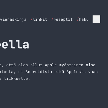
vieraskirja
/
linkit
/
reseptit
/
haku
eella
t, että olen ollut Apple myönteinen aina
kiasta, ei Androidista eikä Applesta vaan
ä liikkeelle.