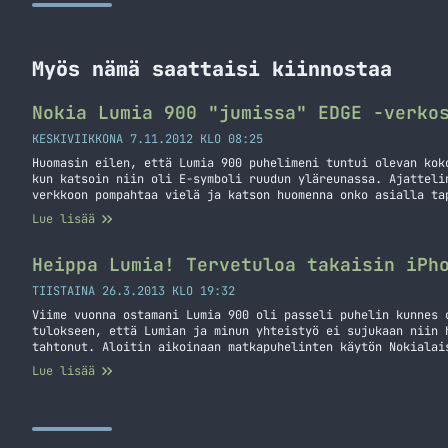
Myös nämä saattaisi kiinnostaa
Nokia Lumia 900 "jumissa" EDGE -verko
KESKIVIIKKONA 7.11.2012 KLO 08:25
Huomasin eilen, että Lumia 900 puhelimeni tuntui olevan kok
kun katsoin niin oli E-symboli ruudun yläreunassa. Ajatteli
verkkoon pompahtaa vielä ja katson huomenna onko asialla ta
katsoin uudelleen ja siellähän se E-symboli nökötti omalla 
Lue lisää
verkosta ei ollut tietoakaan.… Jatka lukemista Nokia Lumia 
Heippa Lumia! Tervetuloa takaisin iPh
TIISTAINA 26.3.2013 KLO 19:32
Viime vuonna ostamani Lumia 900 oli passeli puhelin kunnes 
tulokseen, että Lumian ja minun yhteistyö ei sujukaan niin 
tahtonut. Aloitin aikoinaan matkapuhelinten käytön Nokialai
Nokia enää vakuuta minua. Tämä Lumia 900 puhelin olikin pie
Lue lisää
palata takaisin Nokian kelkkaan. Vastaus on siis… Jatka luk
Tervetuloa takaisin iPhone 4!