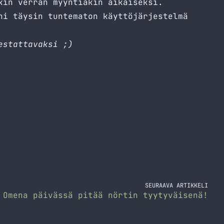
kin verran myyntiäkin aikaiseksi.
ni täysin tuntematon käyttöjärjestelmä
estattavaksi ;)
SEURAAVA ARTIKKELI
Omena päivässä pitää nörtin tyytyväisenä!