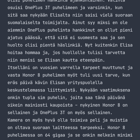
olisi puhelimen hankinta ajankohtainen. Valinta
osuisi OnePlus 3T puhelimeen ja varsinkin, kun
sitä saa nykyään Elisalta niin saisi vielä suoraan
suomalaiselta toimijalta. Ainut syy miksi en ole
aiemmin OnePlus puhelinta hankkinut on ollut pieni
ajatus päässä, että sitä ei suomesta saa ja sen
huolto olisi pientä häslinkiä. Nyt kuitenkin Elisa
hoitaa hommaa ja, jos huollolle tulisi tarvetta
niin menisi se Elisan kautta eteenpäin.
Itselläni on vuosien varrella tarpeet muuttunut ja
vasta Honor 8 puhelimen myöt tuli uusi tarve, kun
eräs päivä kävin Elisan yrityspuolella
keskustelemassa liittymistä. Nykyään vaatimuksena
onkin tupla sim puhelin, joita saa tänä päivänä
oikein mainiosti kaupoista – nykyinen Honor 8 on
sellainen ja OnePlus 3T on myös sellainen.
Kamera on myös hyvä olla toimiva peli ja muistia
on oltava suoraan laitteessa tarpeeksi. Honor 8
puhelimessa on 64 gigaa ja se onkin melkein minimi