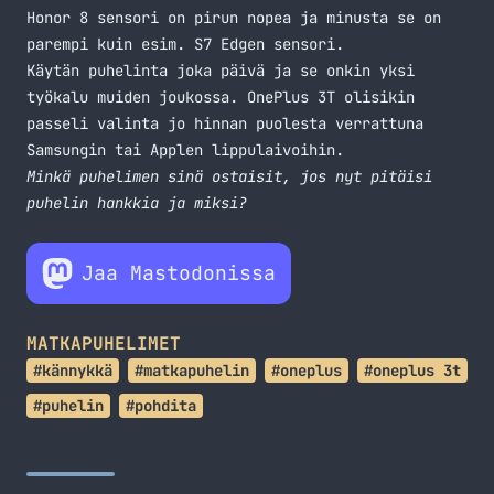
Honor 8 sensori on pirun nopea ja minusta se on
parempi kuin esim. S7 Edgen sensori.
Käytän puhelinta joka päivä ja se onkin yksi
työkalu muiden joukossa. OnePlus 3T olisikin
passeli valinta jo hinnan puolesta verrattuna
Samsungin tai Applen lippulaivoihin.
Minkä puhelimen sinä ostaisit, jos nyt pitäisi
puhelin hankkia ja miksi?
Jaa Mastodonissa
MATKAPUHELIMET
#kännykkä
#matkapuhelin
#oneplus
#oneplus 3t
#puhelin
#pohdita