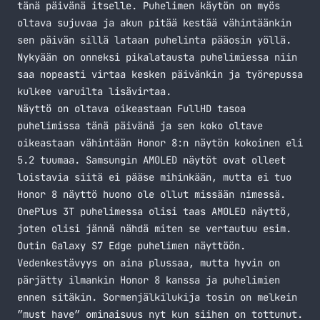
tänä päivänä itselle. Puhelimen käytön on myös
oltava sujuvaa ja akun pitää kestää vähintäänkin
sen päivän sillä lataan puhelinta pääosin yöllä.
Nykyään on onneksi pikalatausta puhelimiessa niin
saa nopeasti virtaa kesken päivänkin ja työrepussa
kulkee varuilta lisävirtaa.
Näyttö on oltava oikeastaan FullHD tasoa
puhelimissa tänä päivänä ja sen koko oltave
oikeastaan vähintään Honor 8:n näytön kokoinen eli
5.2 tuumaa. Samsungin AMOLED näytöt ovat olleet
loistavia siitä ei pääse mihinkään, mutta ei tuo
Honor 8 näyttö huono ole ollut missään nimessä.
OnePlus 3T puhelimessa olisi taas AMOLED näyttö,
joten olisi jännä nähdä miten se vertautuu esim.
Outin Galaxy S7 Edge puhelimen näyttöön.
Vedenkestävyys on aina plussaa, mutta hyvin on
pärjätty ilmankin Honor 8 kanssa ja puhelimien
ennen sitäkin. Sormenjälkilukija tosin on melkein
”must have” ominaisuus nyt kun siihen on tottunut.