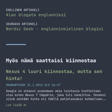
EDELLINEN ARTIKKELI
Alan blogata englanniksi
SEURAAVA ARTIKKELI
Nordic Geek - englanninkielinen blogini
Myös nämä saattaisi kiinnostaa
Nexus 4 luuri kiinnostaa, mutta sen
hinta!
MAANANTAINA 21.1.2013 KLO 16:47
Google on alkanut puskemaan omia loistavia tuotteitaan
ulos kuten Nexus 7 täppärin, joka tuli hankittua. Onneksi
siinä sentään hinta oli täällä pohjolassakin kohdallaan.
LG:n valmistama Googlen Nexus 4 kännykkä taas onkin aivan
Lue lisää
toinen tarina. Otetaan kuitenkin ensin hieman teknistä
tietoa tästä puhelimesta esiin. Puhelin on 4.7 tuuman