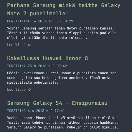
näytöllä varustettu ja sen resoluutio on 1280×768 eli…
Perhana Samsung minkä teitte Galaxy
Jatka lukemista Nexus 4 luuri kiinnostaa, mutta sen
Note 7 puhelimelle!
hinta!
PERJANTAINA 14.10.2016 KLO 10:29
Voihan Samsung sentään tämän Note7 puhelimen kanssa.
Tästä tuli tämän vuoden isoin floppi puhelin puolella
ellei nyt mitään ihmeitä satu tulemaan.
Lue lisää
Kokeilussa Huawei Honor 8
TORSTAINA 25.8.2016 KLO 07:42
Pääsin kokeilemaan Huawei Honor 8 puhelinta ennen sen
suomen julkaisua betaohjelman ansiosta. Tässä omia
mielipiteitä puhelimesta.
Lue lisää
Samsung Galaxy S4 - Ensipuraisu
TORSTAINA 6.6.2013 KLO 17:41
Vanha kunnon iPhone 4 sai väistyä tekniikan tieltä kun
Twitterissä tehdyn pohdinnan jälkeen päädyin hankkimaan
Samsung Galaxy S4 puhelimen. Puhelin on ollut minulla