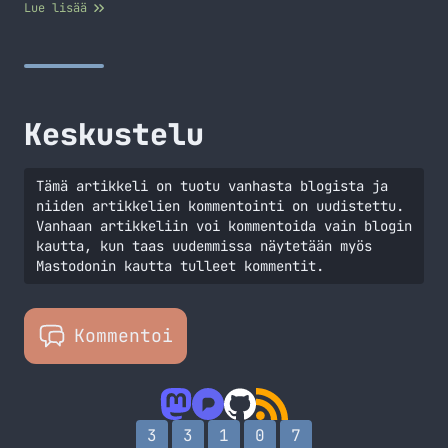
reilut pari viikkoa ja lyhyesti sanottuna tämä vaikuttaa
Lue lisää
erittäin loistavalta puhelimelta. Galaxy S4 speksithän
ovat seuraavanlaiset: GSM-taajuudet: 850/900/1800/1900MHz
3G-taajuudet: 850/900/1900/2100MHz 4G-taajuudet: LTE
Prosessori: Quad-core 1.9 GHz Krait 300, Qualcomm
APQ8064T Snapdragon 600, Adreno 320 Käyttöjärjestelmä:…
Jatka lukemista Samsung Galaxy S4 – Ensipuraisu
Keskustelu
Tämä artikkeli on tuotu vanhasta blogista ja
niiden artikkelien kommentointi on uudistettu.
Vanhaan artikkeliin voi kommentoida vain blogin
kautta, kun taas uudemmissa näytetään myös
Mastodonin kautta tulleet kommentit.
Kommentoi
3
3
1
0
7